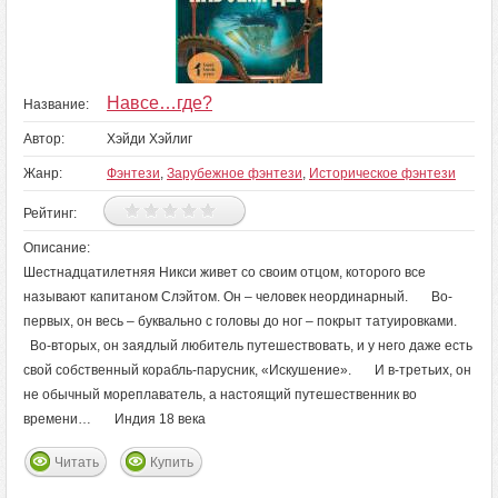
Навсе…где?
Название:
Автор:
Хэйди Хэйлиг
Жанр:
Фэнтези
,
Зарубежное фэнтези
,
Историческое фэнтези
Рейтинг:
Описание:
Шестнадцатилетняя Никси живет со своим отцом, которого все
называют капитаном Слэйтом. Он – человек неординарный. Во-
первых, он весь – буквально с головы до ног – покрыт татуировками.
Во-вторых, он заядлый любитель путешествовать, и у него даже есть
свой собственный корабль-парусник, «Искушение». И в-третьих, он
не обычный мореплаватель, а настоящий путешественник во
времени… Индия 18 века
Читать
Купить