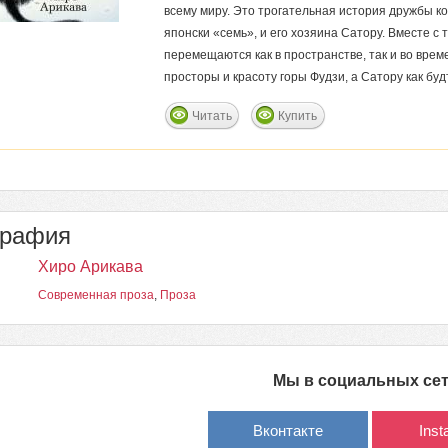
всему миру. Это трогательная история дружбы ко
японски «семь», и его хозяина Сатору. Вместе с 
перемещаются как в пространстве, так и во вре
просторы и красоту горы Фудзи, а Сатору как бу
Читать
Купить
графия
Хиро Арикава
Современная проза
,
Проза
Мы в социальных се
Вконтакте
Ins