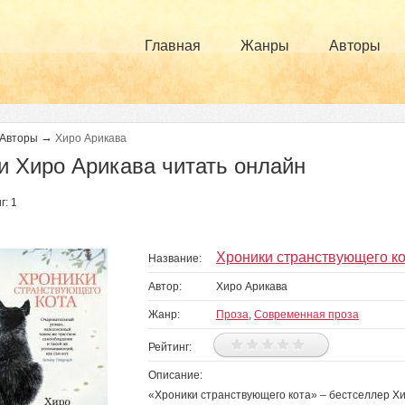
Главная
Жанры
Авторы
→
Авторы
Хиро Арикава
и Хиро Арикава читать онлайн
г: 1
Хроники странствующего к
Название:
Автор:
Хиро Арикава
Жанр:
Проза
,
Современная проза
Рейтинг:
Описание:
«Хроники странствующего кота» – бестселлер Х