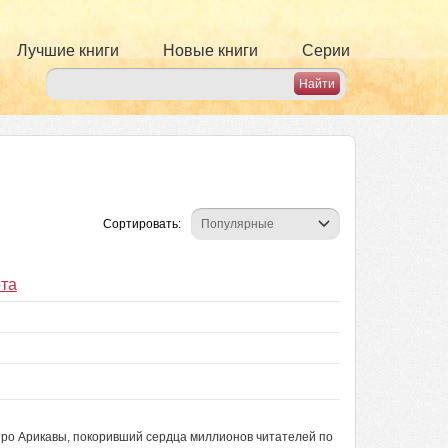
Лучшие книги
Новые книги
Серии
Сортировать:
ота
иро Арикавы, покоривший сердца миллионов читателей по