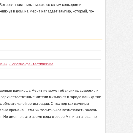
Ветров от сил тьмы вместе со своим сеньором и
икнув в Дом, на Мерит нападает вампир, который, по-
маны
,
Любовно-фантастические
ащенная вампирша Мерит не может объяснить, сумерки ли
Сверхъестественные жители вызывают в городе панику, так
их обязательной регистрации. С тех пор как вампиры
желые времена. Если бы только была возможность залечь
я. Но именно в это время вода в озере Мичиган внезапно