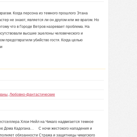
 врагам. Когда персона из темного прошлого Этана
стер не знают, является ли он другом или же врагом. Но
отому что в Городе Ветров назревает проблема. На
рисутствовали высшие эшелоны человеческого и
ом предотвратили убийство гостя. Когда целью
ми
маны
,
Любовно-фантастические
естселлера Хлои Нейл на Чикаго надвигается темное
нию Дома Кадогана… С ночи жестокого нападения и
полняет обязанности Стража и защитницы чикагского