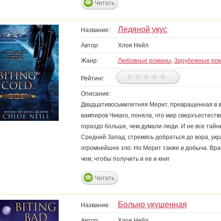
Читать
Ледяной укус
Название:
Автор:
Хлоя Нейл
Жанр:
Любовные романы
,
Зарубежные ро
Рейтинг:
Описание:
Двадцативосьмилетняя Мерит, превращенная в в
вампиров Чикаго, поняла, что мир сверхъестеств
гораздо больше, чем думали люди. И не все тай
Средний Запад, стремясь добраться до вора, ук
огромнейшее зло. Но Мерит также и добыча. Враг
чем, чтобы получить и ее и книг
Читать
Больно укушенная
Название:
Автор:
Хлоя Нейл