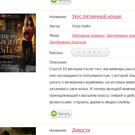
Читать
Укус пятничной ночью
Название:
Автор:
Хлоя Нейл
Жанр:
Любовные романы
,
Зарубежные ро
Зарубежное фэнтези
Рейтинг:
Описание:
Спустя 10 месяцев после того, как вампиры рас
они наслаждаются популярностью, с которой обы
узнать о вечеринках-кормежках, на которые вамп
затачивать свои колья. И теперь молодой вампи
принадлежащей к высшему классу, семьей и дей
кровососами, стараясь держать медиа-службы
Читать
Дикости
Название: