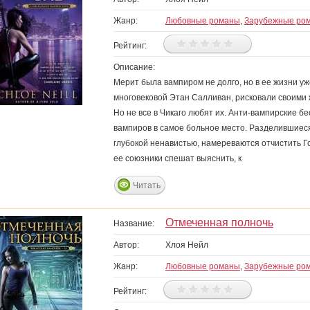
Жанр:
Любовные романы
,
Зарубежные ро
Рейтинг:
Описание:
Мерит была вампиром не долго, но в ее жизни уж
многовековой Этан Салливан, рисковали своими 
Но не все в Чикаго любят их. Анти-вампирские б
вампиров в самое больное место. Разделившиес
глубокой ненавистью, намереваются отчистить Го
ее союзники спешат выяснить, к
Читать
Отмеченная полночь
Название:
Автор:
Хлоя Нейл
Жанр:
Любовные романы
,
Зарубежные ро
Рейтинг: