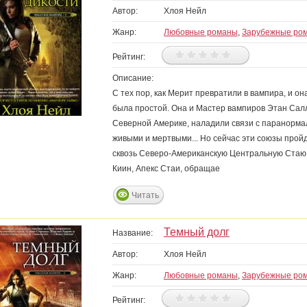
Автор:
Хлоя Нейл
Жанр:
Любовные романы
,
Зарубежные ро
Рейтинг:
Описание:
С тех пор, как Мерит превратили в вампира, и он
была простой. Она и Мастер вампиров Этан Сал
Северной Америке, наладили связи с паранорма
живыми и мертвыми... Но сейчас эти союзы прой
сквозь Северо-Американскую Центральную Стаю, 
Киин, Апекс Стаи, обращае
Читать
Темный долг
Название:
Автор:
Хлоя Нейл
Жанр:
Любовные романы
,
Зарубежные ро
Рейтинг: