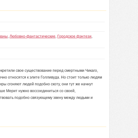
маны
,
Любовно-фантастические
,
Городское фэнтези
,
секретили свое существование перед смертными Чикаго,
чно относятся к элите Голливуда. Но стоит только людям
иры сгоняют людей подобно скоту, они тут же начнут
рше Мерит нужно воссоединиться со своей,
ствовать подобно связующему звену между людьми и