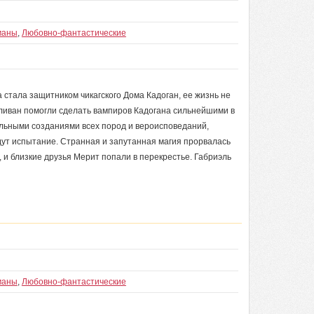
маны
,
Любовно-фантастические
а стала защитником чикагского Дома Кадоган, ее жизнь не
ливан помогли сделать вампиров Кадогана сильнейшими в
льными созданиями всех пород и вероисповеданий,
дут испытание. Странная и запутанная магия прорвалась
и близкие друзья Мерит попали в перекрестье. Габриэль
маны
,
Любовно-фантастические