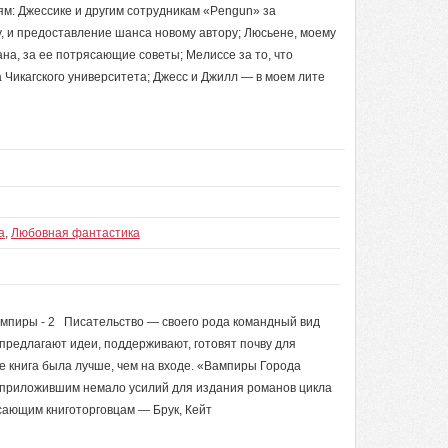
ям: Джессике и другим сотрудникам «Pengun» за
у, и предоставление шанса новому автору; Люсьене, моему
на, за ее потрясающие советы; Мелиссе за то, что
 Чикагского университета; Джесс и Джилл — в моем лите
а
,
Любовная фантастика
ампиры - 2 Писательство — своего рода командный вид
 предлагают идеи, поддерживают, готовят почву для
е книга была лучше, чем на входе. «Вампиры Города
 приложившим немало усилий для издания романов цикла
сающим книготорговцам — Брук, Кейт