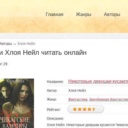
Главная
Жанры
Авторы
→
Авторы
Хлоя Нейл
и Хлоя Нейл читать онлайн
г: 29
раницы
Некоторые девушки кусают
Название:
Автор:
Хлоя Нейл
Жанр:
Фантастика
,
Зарубежная фантастик
Рейтинг:
Описание:
Хлоя Нейл. Некоторые девушки кусаются Чикагск