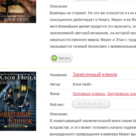
Описание:
Вампиры не стареют. Но это же относится и к их
сенсационно дебютирует в Чикаго, Мерит и ее Ма
им в ближайшее время придется это выяснить, п
эксклюзивной светской вечеринке, на которой п
сверхъестественного миров, Мерит и Этан с труд
оказывается теневой бизнесмен с криминальны
Читать
Занесенный клинок
Название:
Автор:
Хлоя Нейл
Жанр:
Любовные романы
,
Зарубежные ро
Рейтинг:
Описание:
В захватывающей заключительной книге серии б
колдовство, и это может положить начало паде
вынужденного превращения в вампира Мерит вы