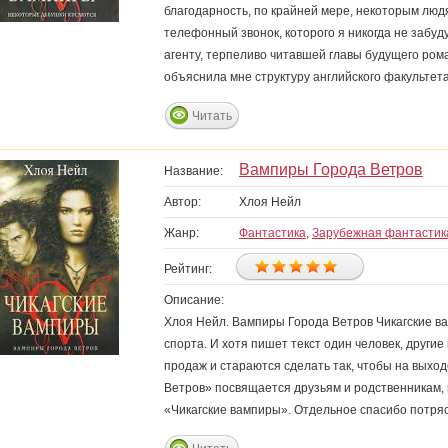
благодарность, по крайней мере, некоторым люд
телефонный звонок, которого я никогда не забуд
агенту, терпеливо читавшей главы будущего рома
объяснила мне структуру английского факультета
Читать
Вампиры Города Ветров
Название:
Автор:
Хлоя Нейл
Жанр:
Фантастика
,
Зарубежная фантастик
Рейтинг:
Описание:
Хлоя Нейл. Вампиры Города Ветров Чикагские в
спорта. И хотя пишет текст один человек, другие
продаж и стараются сделать так, чтобы на выход
Ветров» посвящается друзьям и родственникам,
«Чикагские вампиры». Отдельное спасибо потря