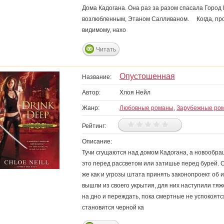
Дома Кадогана. Она раз за разом спасала Город 
возлюбленным, Этаном Салливаном. Когда, прон
видимому, нахо
Читать
Опустошенная
Название:
Автор:
Хлоя Нейл
Жанр:
Любовные романы
,
Зарубежные ро
Рейтинг:
Описание:
Тучи сгущаются над домом Кадогана, а новообр
это перед рассветом или затишье перед бурей. 
же как и угрозы штата принять законопроект об 
вышли из своего укрытия, для них наступили тя
на дно и переждать, пока смертные не успокоятс
становится черной ка