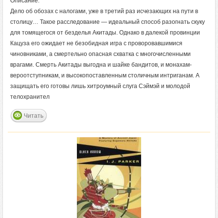
Описание:
Дело об обозах с налогами, уже в третий раз исчезающих на пути в
столицу… Такое расследование — идеальный способ разогнать скуку
для томящегося от безделья Акитады. Однако в далекой провинции
Кацуза его ожидает не безобидная игра с проворовавшимися
чиновниками, а смертельно опасная схватка с многочисленными
врагами. Смерть Акитады выгодна и шайке бандитов, и монахам-
вероотступникам, и высокопоставленным столичным интриганам. А
защищать его готовы лишь хитроумный слуга Сэймэй и молодой
телохранител
Читать