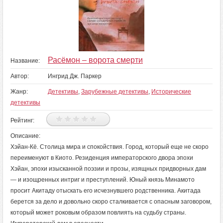
Расёмон – ворота смерти
Название:
Автор:
Ингрид Дж. Паркер
Жанр:
Детективы
,
Зарубежные детективы
,
Исторические
детективы
Рейтинг:
Описание:
Хэйан-Кё. Столица мира и спокойствия. Город, который еще не скоро
переименуют в Киото. Резиденция императорского двора эпохи
Хэйан, эпохи изысканной поэзии и прозы, изящных придворных дам
— и изощренных интриг и преступлений. Юный князь Минамото
просит Акитаду отыскать его исчезнувшего родственника. Акитада
берется за дело и довольно скоро сталкивается с опасным заговором,
который может роковым образом повлиять на судьбу страны.