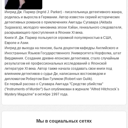
Ингрид Дж. Паркер (Ingrid J. Parker) - писательница детективного жанра,
родилась и выросла в Германии. Автор известен серией исторических
детективных романов о приключениях Акитады Сугавара (Akitada
Sugawara), молодого чиновника эпохи Хэйан, гениального следователя,
раскрывающего преступления в Японии XI века.
Книги И. Дж. Паркер пользуются огромной популярностью в США,
Европе и Азии.
Ингрид до выхода на пенсию, была доцентом кафедры Английского и
Иностранных Языков Государственного Университета Норфолка, штат
Вирджиния. Создание древне-японских детективов, стало случайным
результатом её профессиональных исследований о Японской
литературе XI века. Автор также начала создавать свои книги под
влиянием детективов о судье Ди, написанных востоковедом и
дипломатом Робертом Ван Гуликом (Robert van Gulik).
Ее первый рассказ о Сугавара Акитада "Средство убийства"
("Instruments of Murder") был опубликован в журнале "Alfred Hitchcock`s
Mystery Magazine" в октябре 1997 года.
Мы в социальных сетях