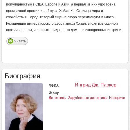
популярностью в США, Европе и Азии, а первая из них удостоена
престижной премии «Шеймус». Хэйан-Кё. Столица мира и
спокойствия. Город, который еще не скоро переименуют в Киото.
Резиденция императорского двора эпохи Хэйан, эпохи изысканной
поэзии и прозы, изящных придворных дам — и изощренных интриг и
Читать
Биография
Ингрид Дж. Паркер
ФИО:
Жанр:
Детективы
,
Зарубежные детективы
,
Исторически