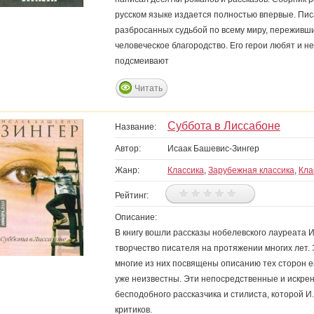
русском языке издается полностью впервые. Пис
разбросанных судьбой по всему миру, переживших
человеческое благородство. Его герои любят и н
подсмеивают
Читать
Суббота в Лиссабоне
Название:
Автор:
Исаак Башевис-Зингер
Жанр:
Классика
,
Зарубежная классика
,
Кла
Рейтинг:
Описание:
В книгу вошли рассказы нобелевского лауреата
творчество писателя на протяжении многих лет.
многие из них посвящены описанию тех сторон е
уже неизвестны. Эти непосредственные и искрен
бесподобного рассказчика и стилиста, которой 
критиков.