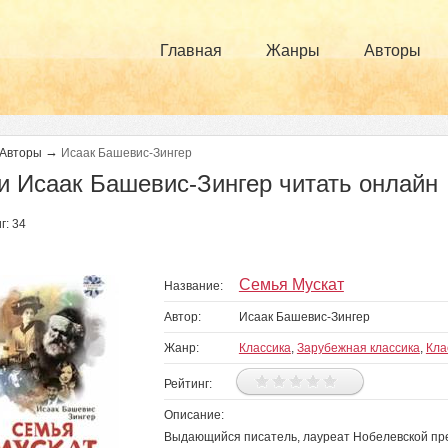
Главная
Жанры
Авторы
→
Авторы
Исаак Башевис-Зингер
и Исаак Башевис-Зингер читать онлайн
г: 34
раницы
Семья Мускат
Название:
Автор:
Исаак Башевис-Зингер
Жанр:
Классика
,
Зарубежная классика
,
Кла
Рейтинг:
Описание:
Выдающийся писатель, лауреат Нобелевской пр