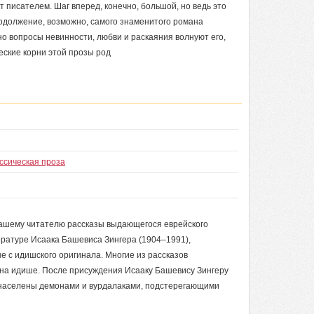
т писателем. Шаг вперед, конечно, большой, но ведь это
одолжение, возможно, самого знаменитого романа
о вопросы невинности, любви и раскаяния волнуют его,
ческие корни этой прозы род
ссическая проза
нашему читателю рассказы выдающегося еврейского
ературе Исаака Башевиса Зингера (1904–1991),
е с идишского оригинала. Многие из рассказов
 на идише. После присуждения Исааку Башевису Зингеру
 населены демонами и вурдалаками, подстерегающими