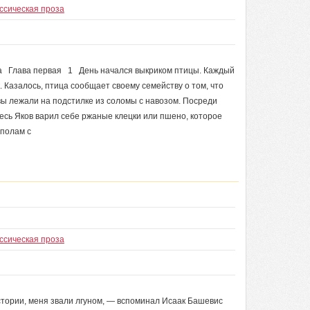
ссическая проза
да Глава первая 1 День начался выкриком птицы. Каждый
к. Казалось, птица сообщает своему семейству о том, что
вы лежали на подстилке из соломы с навозом. Посреди
есь Яков варил себе ржаные клецки или пшено, которое
ополам с
ссическая проза
стории, меня звали лгуном, — вспоминал Исаак Башевис