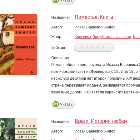
Читать
Поместье. Книга I
Название:
Автор:
Исаак Башевис-Зингер
Жанр:
Классика
,
Зарубежная классика
,
Кла
Рейтинг:
Описание:
Роман нобелевского лауреата Исаака Башевиса 
нью-йоркской газете «Форвертс» с 1953 по 1955
несколько десятков лет второй половины XIX век
страна переживает подъем, развивается промыш
железные дороги. Обитатели еврейских местечек 
Читать
Враги. История любви
Название:
Автор:
Исаак Башевис-Зингер