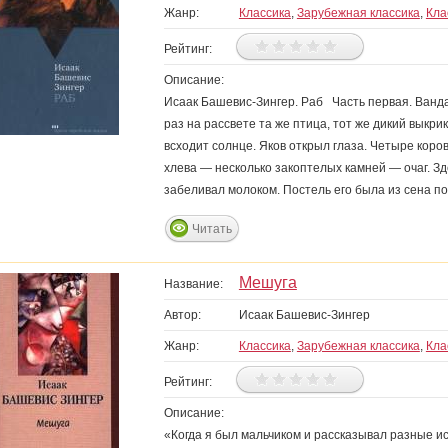
Жанр:
Классика
,
Зарубежная классика
,
Кла
Рейтинг:
Описание:
Исаак Башевис-Зингер. Раб Часть первая. Ван
раз на рассвете та же птица, тот же дикий выкри
всходит солнце. Яков открыл глаза. Четыре коро
хлева — несколько закоптелых камней — очаг. Зд
забеливал молоком. Постель его была из сена п
Читать
Мешуга
Название:
Автор:
Исаак Башевис-Зингер
Жанр:
Классика
,
Зарубежная классика
,
Кла
Рейтинг:
Описание:
«Когда я был мальчиком и рассказывал разные и