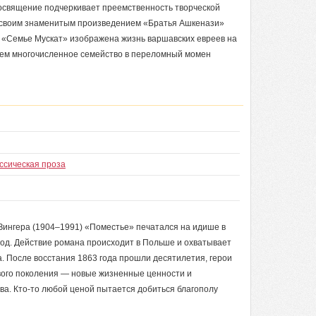
Посвящение подчеркивает преемственность творческой
 своим знаменитым произведением «Братья Ашкенази»
В «Семье Мускат» изображена жизнь варшавских евреев на
аем многочисленное семейство в переломный момен
ссическая проза
Зингера (1904–1991) «Поместье» печатался на идише в
 год. Действие романа происходит в Польше и охватывает
а. После восстания 1863 года прошли десятилетия, герои
ового поколения — новые жизненные ценности и
ва. Кто-то любой ценой пытается добиться благополу