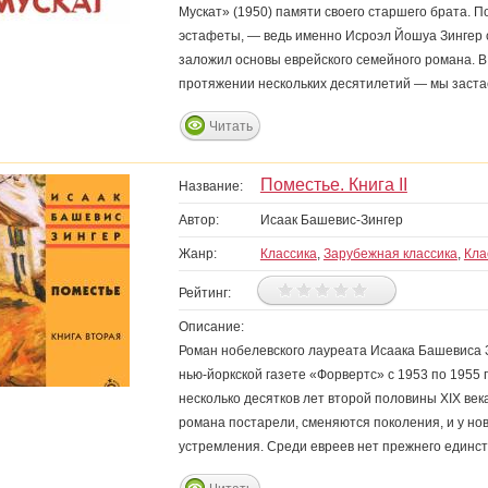
Мускат» (1950) памяти своего старшего брата. 
эстафеты, — ведь именно Исроэл Йошуа Зингер
заложил основы еврейского семейного романа. 
протяжении нескольких десятилетий — мы заст
Читать
Поместье. Книга II
Название:
Автор:
Исаак Башевис-Зингер
Жанр:
Классика
,
Зарубежная классика
,
Кла
Рейтинг:
Описание:
Роман нобелевского лауреата Исаака Башевиса 
нью-йоркской газете «Форвертс» с 1953 по 1955
несколько десятков лет второй половины XIX век
романа постарели, сменяются поколения, и у н
устремления. Среди евреев нет прежнего единст