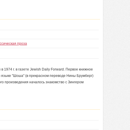
ссическая проза
1974 г. в газете Jewish Daily Forward. Первое книжное
м языке "Шоша" (в прекрасном переводе Нины Брумберг)
ого произведения началось знакомство с Зингером