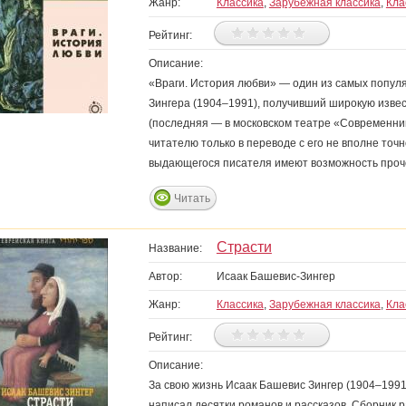
Жанр:
Классика
,
Зарубежная классика
,
Кла
Рейтинг:
Описание:
«Враги. История любви» — один из самых попул
Зингера (1904–1991), получивший широкую извес
(последняя — в московском театре «Современник
читателю только в переводе с его не вполне точ
выдающегося писателя имеют возможность проче
Читать
Страсти
Название:
Автор:
Исаак Башевис-Зингер
Жанр:
Классика
,
Зарубежная классика
,
Кла
Рейтинг:
Описание:
За свою жизнь Исаак Башевис Зингер (1904–1991
написал десятки романов и рассказов. Сборник р