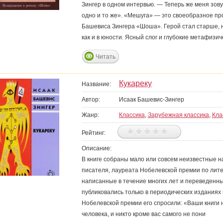
Зингер в одном интервью. — Теперь же меня зову
одно и то же». «Мешуга» — это своеобразное пр
Башевиса Зингера «Шоша». Герой стал старше, н
как и в юности. Ясный слог и глубокие метафизи
Читать
Кукареку
Название:
Автор:
Исаак Башевис-Зингер
Жанр:
Классика
,
Зарубежная классика
,
Кла
Рейтинг:
Описание:
В книге собраны мало или совсем неизвестные 
писателя, лауреата Нобелевской премии по лит
написанные в течение многих лет и переведенны
публиковались только в периодических изданиях
Нобелевской премии его спросили: «Ваши книги
человека, и никто кроме вас самого не пони