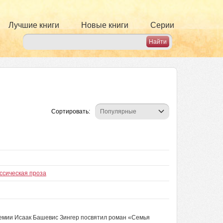
Лучшие книги
Новые книги
Серии
Сортировать:
ссическая проза
емии Исаак Башевис Зингер посвятил роман «Семья