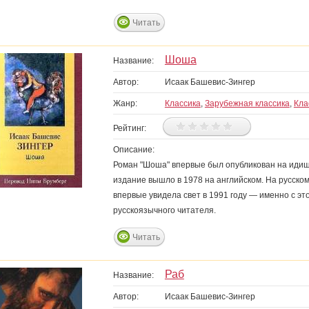
Читать
Шоша
Название:
Автор:
Исаак Башевис-Зингер
Жанр:
Классика
,
Зарубежная классика
,
Кла
Рейтинг:
Описание:
Роман "Шоша" впервые был опубликован на идиш в 
издание вышло в 1978 на английском. На русско
впервые увидела свет в 1991 году — именно с эт
русскоязычного читателя.
Читать
Раб
Название:
Автор:
Исаак Башевис-Зингер