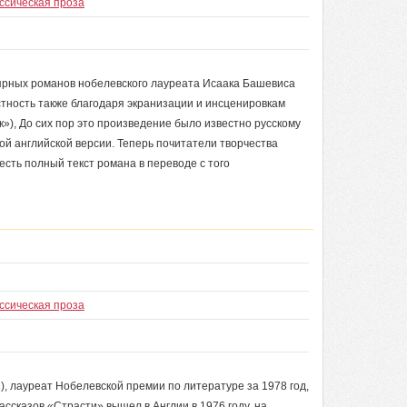
ссическая проза
ярных романов нобелевского лауреата Исаака Башевиса
тность также благодаря экранизации и инсценировкам
»), До сих пор это произведение было известно русскому
ной английской версии. Теперь почитатели творчества
сть полный текст романа в переводе с того
ссическая проза
), лауреат Нобелевской премии по литературе за 1978 год,
ассказов «Страсти» вышел в Англии в 1976 году, на