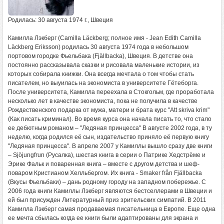
Родилась: 30 августа 1974 г., Швеция
Камилла Лэкберг (Camilla Läckberg; полное имя - Jean Edith Camilla
Läckberg Eriksson) родилась 30 августа 1974 года в небольшом
портовом городке Фьельбака (Fjällbacka), Швеция. В детстве она
постоянно рассказывала сказки и рисовала маленькие истории, из
которых собирала книжки. Она всегда мечтала о том чтобы стать
писателем, но выуилась на экономиста в университете Гётеборга.
После университета, Камилла переехала в Стокгольм, где проработала
несколько лет в качестве экономиста, пока не получила в качестве
Рождественского подарка от мужа, матери и брата курс "Att skriva krim"
(Как писать криминал). Во время курса она начала писать то, что стало
ее дебютным романом – "Ледяная принцесса" В августе 2002 года, в ту
неделю, когда родился её сын, издательство приняло её первую книгу
"Ледяная принцесса". В апреле 2007 у Камиллы вышло сразу две книги
– Sjöjungfrun (Русалка), шестая книга в серии о Патрике Хедстрёме и
Эрике Фальк и поваренная книга – вместе с другом детства и шеф-
поваром Кристианом Хелльбергом. Их книга - Smaker från Fjällbacka
(Вкусы Фьельбаки) – дань родному городу на западном побережье. С
2006 года книги Камиллы Лэкберг являются бестселлерами в Швеции и
ей был присужден Литературный приз зрительских симпатий. В 2011
Камилла Лэкберг самая продаваемая писательница в Европе. Еще одна
ее мечта сбылась когда ее книги были адаптированы для экрана и