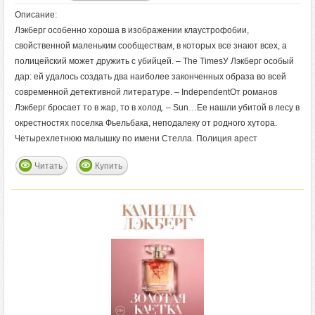
Описание:
Лэкберг особенно хороша в изображении клаустрофобии,
свойственной маленьким сообществам, в которых все знают всех, а
полицейский может дружить с убийцей. – The TimesУ Лэкберг особый
дар: ей удалось создать два наиболее законченных образа во всей
современной детективной литературе. – IndependentОт романов
Лэкберг бросает то в жар, то в холод. – Sun…Ее нашли убитой в лесу в
окрестностях поселка Фьельбака, неподалеку от родного хутора.
Четырехлетнюю малышку по имени Стелла. Полиция арест
Читать
Купить