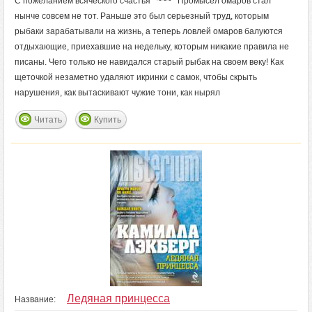
C пожеланием всяческого счастья ~~~ Промысел омаров стал
нынче совсем не тот. Раньше это был серьезный труд, которым
рыбаки зарабатывали на жизнь, а теперь ловлей омаров балуются
отдыхающие, приехавшие на недельку, которым никакие правила не
писаны. Чего только не навидался старый рыбак на своем веку! Как
щеточкой незаметно удаляют икринки с самок, чтобы скрыть
нарушения, как вытаскивают чужие тони, как нырял
Читать
Купить
Ледяная принцесса
Название: