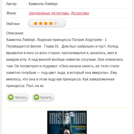
Автор:
Камилла Лэкберг
Жанр:
Зарубежные детективы
,
Детективы
Рейтинг:
Описание:
Камилла Лэкберг. Ледяная принцесса Патрик Хедстрём - 1
Посвящается Вилле Глава 01 Дом был заброшен и пуст. Холод
врывался в него со всех сторон, просачивался и, казалось, жил в
каждом углу. А над ванной вообще нависли сосульки. Она покоилась
там. Он посмотрел и подумал: «Она начала синеть, ее тело стало
заметно голубым — под цвет льда, в который она вмерзла». Ему
мнилось, что она в этом льду как принцесса. Как замороженная
принцесса. Пол, на ко
Читать
Купить