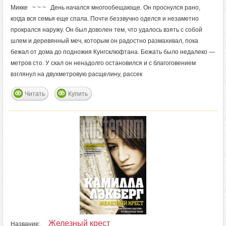
Микке ~ ~ ~ День начался многообещающе. Он проснулся рано,
когда вся семья еще спала. Почти беззвучно оделся и незаметно
прокрался наружу. Он был доволен тем, что удалось взять с собой
шлем и деревянный меч, которым он радостно размахивал, пока
бежал от дома до подножия Кунгсклюфтана. Бежать было недалеко —
метров сто. У скал он ненадолго остановился и с благоговением
взглянул на двухметровую расщелину, рассек
Читать
Купить
Железный крест
Название: