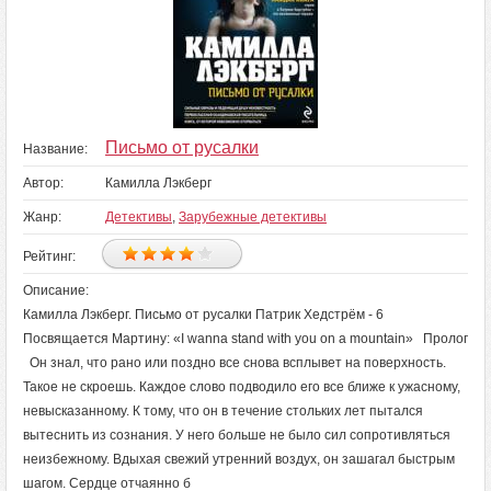
Письмо от русалки
Название:
Автор:
Камилла Лэкберг
Жанр:
Детективы
,
Зарубежные детективы
Рейтинг:
Описание:
Камилла Лэкберг. Письмо от русалки Патрик Хедстрём - 6
Посвящается Мартину: «I wanna stand with you on a mountain» Пролог
Он знал, что рано или поздно все снова всплывет на поверхность.
Такое не скроешь. Каждое слово подводило его все ближе к ужасному,
невысказанному. К тому, что он в течение стольких лет пытался
вытеснить из сознания. У него больше не было сил сопротивляться
неизбежному. Вдыхая свежий утренний воздух, он зашагал быстрым
шагом. Сердце отчаянно б