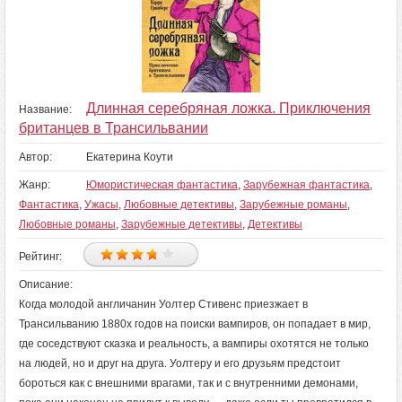
Длинная серебряная ложка. Приключения
Название:
британцев в Трансильвании
Автор:
Екатерина Коути
Жанр:
Юмористическая фантастика
,
Зарубежная фантастика
,
Фантастика
,
Ужасы
,
Любовные детективы
,
Зарубежные романы
,
Любовные романы
,
Зарубежные детективы
,
Детективы
Рейтинг:
Описание:
Когда молодой англичанин Уолтер Стивенс приезжает в
Трансильванию 1880х годов на поиски вампиров, он попадает в мир,
где соседствуют сказка и реальность, а вампиры охотятся не только
на людей, но и друг на друга. Уолтеру и его друзьям предстоит
бороться как с внешними врагами, так и с внутренними демонами,