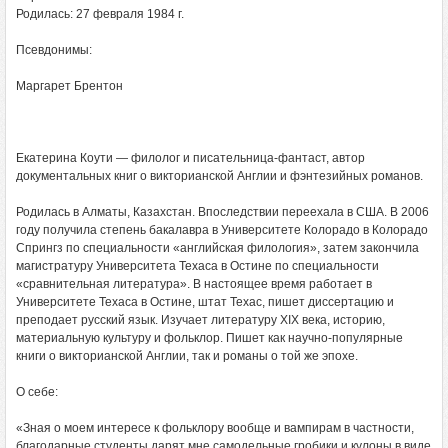
Родилась:
27 февраля 1984 г.
Псевдонимы:
Маргарет Брентон
Екатерина Коути — филолог и писательница-фантаст, автор
документальных книг о викторианской Англии и фэнтезийных романов.
Родилась в Алматы, Казахстан. Впоследствии переехала в США. В 2006
году получила степень бакалавра в Университете Колорадо в Колорадо
Спрингз по специальности «английская филология», затем закончила
магистратуру Университета Техаса в Остине по специальности
«сравнительная литература». В настоящее время работает в
Университете Техаса в Остине, штат Техас, пишет диссертацию и
преподает русский язык. Изучает литературу XIX века, историю,
материальную культуру и фольклор. Пишет как научно-популярные
книги о викторианской Англии, так и романы о той же эпохе.
О себе:
«Зная о моем интересе к фольклору вообще и вампирам в частности,
благодарные студенты дарят мне самодельные гробики и кулоны в виде