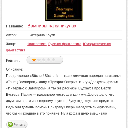
Вампиры на каникулах
Название:
Автор:
Екатерина Коути
Жанр:
Фантастика
,
Русская фантастика
,
Юмористическая
фантастика
Рейтинг:
Описание:
Продолжение «Bücher! Bücher!» — трагикомичная пародия на мюзикл
«Танец Вампиров,» книгу «Призрак Оперы», книгу «Дракула», фильм
«Интервью с Вампиром», а так же рассказы Вудхауса про Берти
Вустера. Париж — идеальное место для каникул. Другое дело, что
двум вампирам и их верному слуге-горбуну отдохнуть не придется.
Ведь они должны помочь Призраку Оперы наладить личную жизнь,
что бы ни входило в это понятие. Ну а когда в дело вмешиваю
Читать