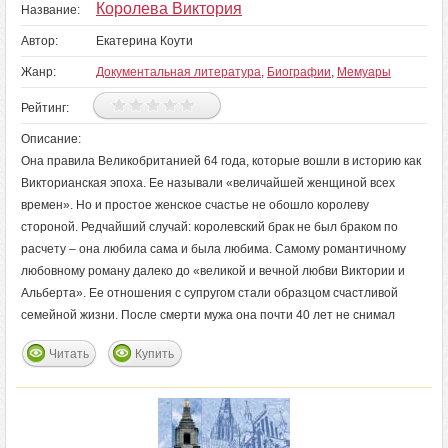
Королева Виктория
Название:
Автор:
Екатерина Коути
Жанр:
Документальная литература
,
Биографии
,
Мемуары
Рейтинг:
Описание:
Она правила Великобританией 64 года, которые вошли в историю как
Викторианская эпоха. Ее называли «величайшей женщиной всех
времен». Но и простое женское счастье не обошло королеву
стороной. Редчайший случай: королевский брак не был браком по
расчету – она любила сама и была любима. Самому романтичному
любовному роману далеко до «великой и вечной любви Виктории и
Альберта». Ее отношения с супругом стали образцом счастливой
семейной жизни. После смерти мужа она почти 40 лет не снимал
Читать
Купить