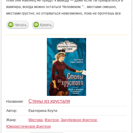
пока они наконец не придут к выводу — даже если ты превратился в
вампира, всегда можно остаться Человеком. "…местами смешно,
местами грустно, но оторваться невозможно, пока не прочтешь все
Читать
Купить
Стены из хрусталя
Название:
Автор:
Екатерина Коути
Жанр:
Мистика
,
Фэнтези
,
Зарубежное фэнтези
,
Юмористическое фэнтези