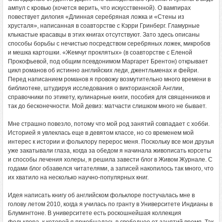
ампул с кровью (хочется верить, что искусственной). О вампирах
повествует дилогия «Длинная серебряная ложка и «Стены из
хрусталя», написанная в соавторстве с Кэрри Гринберг. Гламурные
клыкастые красавцы в этих книгах отсутствуют. Зато здесь описаны
способы борьбы с нечистью посредством серебряных ложек, микробов
и мешка картошки. «Жемчуг проклятых» (в соавторстве с Еленой
Прокофьевой, под общим псевдонимом Маргарет Брентон) открывает
цикл романов об истинно английских леди, джентльменах и фейри.
Перед написанием романов я провожу возмутительно много времени в
библиотеке, штудируя исследования о викторианской Англии,
справочники по этикету, кулинарные книги, пособия для священников и
так до бесконечности. Мой девиз: матчасти слишком много не бывает.
Мне страшно повезло, потому что мой род занятий совпадает с хобби.
Историей я увлеклась еще в девятом классе, но со временем мой
интерес к истории и фольклору перерос меня. Поскольку все мои друзья
уже закатывали глаза, когда за обедом я начинала живописать корсеты
и способы лечения холеры, я решила завести блог в Живом Журнале. С
годами блог обзавелся читателями, а записей накопилось так много, что
их хватило на несколько научно-популярных книг.
Идея написать книгу об английском фольклоре постучалась мне в
голову летом 2010, когда я училась по гранту в Университете Индианы в
Блумингтоне. В университете есть роскошнейшая коллекция