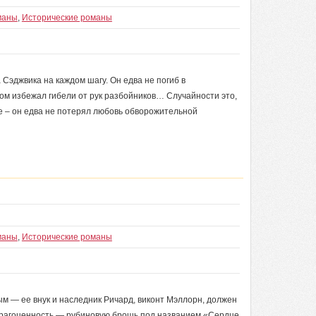
маны
,
Исторические романы
Сэджвика на каждом шагу. Он едва не погиб в
дом избежал гибели от рук разбойников… Случайности это,
ое – он едва не потерял любовь обворожительной
маны
,
Исторические романы
м — ее внук и наследник Ричард, виконт Мэллорн, должен
рагоценность — рубиновую брошь под названием «Сердце