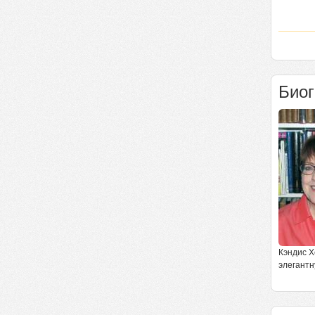
Био
Кэндис Х
элегантн