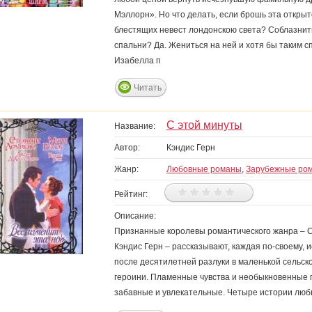
Мэллорн». Но что делать, если брошь эта открыт
блестящих невест лондонскою света? Соблазнить
спальни? Да. Жениться на ней и хотя бы таким 
Изабелла п
Читать
С этой минуты
Название:
Автор:
Кэндис Герн
Жанр:
Любовные романы
,
Зарубежные ро
Рейтинг:
Описание:
Признанные королевы романтического жанра – С
Кэндис Герн – рассказывают, каждая по-своему,
после десятилетней разлуки в маленькой сельс
героини. Пламенные чувства и необыкновенные 
забавные и увлекательные. Четыре истории любв