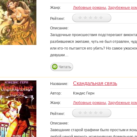
Жанр:
Любовные романы
,
Зарубежные ро
Рейтинг:
Описание:
Загадочные происшествия подстерегают виконта 
разбившемся экипаже, чуть не был отравлен, чу
или кто-то пытается его убить? Но самое ужасн
девушки…
Читать
Скандальная связь
Название:
Автор:
Кэндис Герн
Жанр:
Любовные романы
,
Зарубежные ро
Рейтинг:
Описание:
Завещание старой графини было простым и ясны
любой ценой вернуть исчезнувшую фамильную д