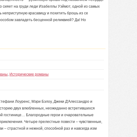
о сияет на груди леди Изабеллы Уэймот, одной из самых
 неприступную красавицу и похитить брошь из се
способом завладеть бесценной реликвией? Да! Но
маны
,
Исторические романы
тефани Лоуренс, Мэри Бэлоу, Джеки Д'Алессандро и
 историю двух влюбленных, неожиданно встретившихся
кой гостинице… Благородные герои и очаровательные
приключения. Четыре прелестные повести – чувственные,
и – страстной и нежной, способной раз и навсегда изм