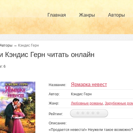
Главная
Жанры
Авторы
→
Авторы
Кэндис Герн
и Кэндис Герн читать онлайн
г: 6
Ярмарка невест
Название:
Автор:
Кэндис Герн
Жанр:
Любовные романы
,
Зарубежные ро
Рейтинг:
Описание:
«Продается невеста!» Неужели такое возможно? 