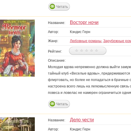
Читать
Восторг ночи
Название:
Автор:
Кэндис Герн
Жанр:
Любовные романы
,
Зарубежные ро
Рейтинг:
Описание:
Молодая вдова непременно должна выйти замуж 
тайный клуб «Веселые вдовы», придерживаются с
флиртовать, но более не попадаться в брачные с
настроена всего лишь на легкомысленную связь с
повеса и ловелас не намерен ограничиться одн
Читать
Дело чести
Название:
Автор:
Кэндис Герн