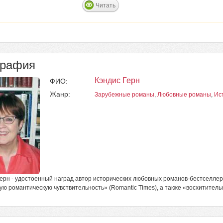
Читать
графия
Кэндис Герн
ФИО:
Жанр:
Зарубежные романы
,
Любовные романы
,
Ис
ерн - удостоенный наград автор исторических любовных романов-бестселлеро
ую романтическую чувствительность» (Romantic Times), а также «восхитительн