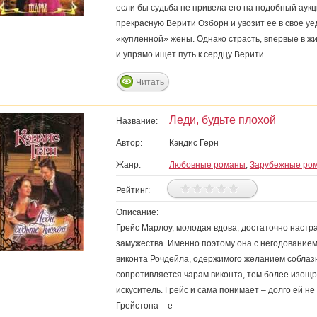
если бы судьба не привела его на подобный аук
прекрасную Верити Озборн и увозит ее в свое у
«купленной» жены. Однако страсть, впервые в жиз
и упрямо ищет путь к сердцу Верити...
Читать
Леди, будьте плохой
Название:
Автор:
Кэндис Герн
Жанр:
Любовные романы
,
Зарубежные ро
Рейтинг:
Описание:
Грейс Марлоу, молодая вдова, достаточно настра
замужества. Именно поэтому она с негодованием
виконта Рочдейла, одержимого желанием соблазн
сопротивляется чарам виконта, тем более изощ
искуситель. Грейс и сама понимает – долго ей н
Грейстона – е