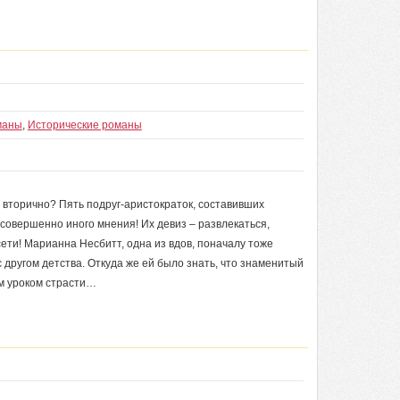
маны
,
Исторические романы
вторично? Пять подруг-аристократок, составивших
овершенно иного мнения! Их девиз – развлекаться,
ети! Марианна Несбитт, одна из вдов, поначалу тоже
 другом детства. Откуда же ей было знать, что знаменитый
им уроком страсти…