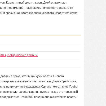
цион. Как истинный джентльмен, Джеймс выкупает
единенное имение, поклявшись ничего не требовать от
ни сразившая этого сурового человека, сводит его с ума –
маны
,
Исторические романы
далась в браке, чтобы как чумы бояться нового
 отвергает ухаживания светского льва Джона Грейстона,
ить неприступную красавицу. Однако чем сильнее Грейс
ренные средства обольщения пускает в ход этот опытный
е продержаться. Рано или поздно она окажется во власти