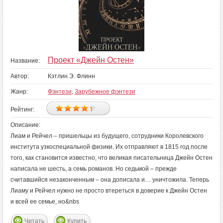
Проект «Джейн Остен»
Название:
Автор:
Кэтлин Э. Флинн
Жанр:
Фэнтези
,
Зарубежное фэнтези
Рейтинг:
Описание:
Лиам и Рейчел – пришельцы из будущего, сотрудники Королевского
института узкоспециальной физики. Их отправляют в 1815 год после
того, как становится известно, что великая писательница Джейн Остен
написала не шесть, а семь романов. Но седьмой – прежде
считавшийся незаконченным – она дописала и… уничтожила. Теперь
Лиаму и Рейчел нужно не просто втереться в доверие к Джейн Остен
и всей ее семье, но&nbs
Читать
Купить