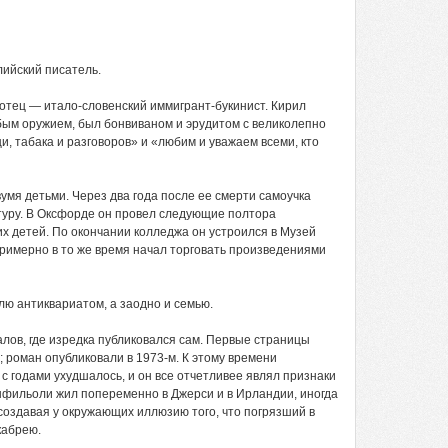
глийский писатель.
отец — итало-словенский иммигрант-букинист. Кирил
бым оружием, был бонвиваном и эрудитом с великолепно
щи, табака и разговоров» и «любим и уважаем всеми, кто
умя детьми. Через два года после ее смерти самоучка
туру. В Оксфорде он провел следующие полтора
их детей. По окончании колледжа он устроился в Музей
римерно в то же время начал торговать произведениями
лю антиквариатом, а заодно и семью.
лов, где изредка публиковался сам. Первые страницы
 роман опубликовали в 1973-м. К этому времени
с годами ухудшалось, и он все отчетливее являл признаки
онфильоли жил попеременно в Джерси и в Ирландии, иногда
создавая у окружающих иллюзию того, что погрязший в
кабрею.