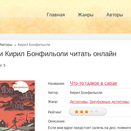
Главная
Жанры
Авторы
→
Авторы
Кирил Бонфильоли
и Кирил Бонфильоли читать онлайн
г: 5
Что-то гадкое в сарае
Название:
Автор:
Кирил Бонфильоли
Жанр:
Детективы
,
Зарубежные детективы
,
Рейтинг:
Описание:
Если вам вдруг предстоит залечь на дно, помнит