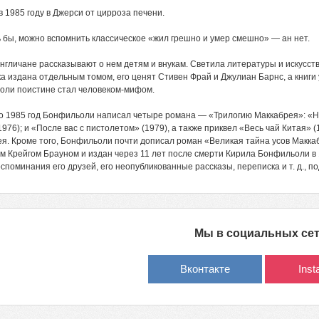
в 1985 году в Джерси от цирроза печени.
 бы, можно вспомнить классическое «жил грешно и умер смешно» — ан нет.
нгличане рассказывают о нем детям и внукам. Светила литературы и искусства
а издана отдельным томом, его ценят Стивен Фрай и Джулиан Барнс, а книги
ли поистине стал человеком-мифом.
о 1985 год Бонфильоли написал четыре романа — «Трилогию Маккабрея»: «Не т
1976); и «После вас с пистолетом» (1979), а также приквел «Весь чай Китая»
я. Кроме того, Бонфильоли почти дописал роман «Великая тайна усов Макка
м Крейгом Брауном и издан через 11 лет после смерти Кирила Бонфильоли в 19
споминания его друзей, его неопубликованные рассказы, переписка и т. д., п
Мы в социальных се
Вконтакте
Ins