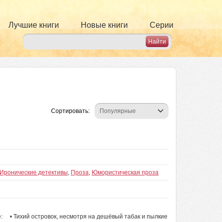
Лучшие книги
Новые книги
Серии
Сортировать:
Иронические детективы
,
Проза
,
Юмористическая проза
е: • Тихий островок, несмотря на дешёвый табак и пылкие