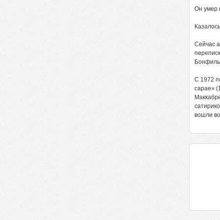
Он умер 
Казалось
Сейчас а
переписк
Бонфильо
С 1972 п
сарае» (
Маккабре
сатирико
вошли во