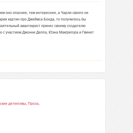
 чем оно опаснее, тем интереснее, а Чарли своего не
арии картин про Джеймса Бонда, то получилось бы
аятельный авантюрист принес своему создателю
ю с участием Джонни Деппа, Юэна Макгрегора и Гвинет
ские детективы
,
Проза
,