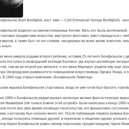
фильоли (Kyril Bonfiglioli, наст. имя — Cyril Emmanuel George Bonfiglioli) - ан
нфильоли родился на южном побережье Англии. Мать его была англичанкой, 
торговал предметами искусства, виртуозно фехтовал, умел обращаться с лю
 вкусом, а также был, по его словам, «воздержан во всем, кроме алкоголя, пи
о знал».
ая жена умерла родами второго ребенка, оставив 25-летнего Бонфильоли с дв
ли поступил в оксфордский колледж Баллиол, где изучал английскую литера
тия, там же во второй раз женился, и его жена Маргарет родила ему еще тро
ри Оксфордском университете помощником искусствоведа Эдгара Уинда, и п
а. В 1960 году открыл компанию «Бонфильоли Лимитед».
ская карьера Бонфильоли стартовала, когда он уже готов был бросить торгов
не 1960-х Бонфильоли редактировал несколько мелких фантастических журна
я Маккабрея (Не тычьте в меня этой штукой)» были написаны к концу 1960-х;
ли почти все свое время посвящал писательству; его финансовое состояние 
зма, к которому был склонен много лет. После публикации первого романа Б
, иногда пользуясь помощью друзей, в переписке и общении однако успешно 
втор Кирил Бонфильоли равен своему персонажу, процветающему Чарли Мак