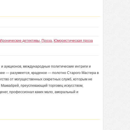
Иронические детективы
,
Проза
,
Юмористическая проза
 и аукционов, международные политические интриги и
шее — разумеется, краденое — полотно Старого Мастера в
егство от могущественных секретных служб, которым не
и Маккабрей, преуспевающий торговец искусством,
денег, профессионал каких мало, аморальный и