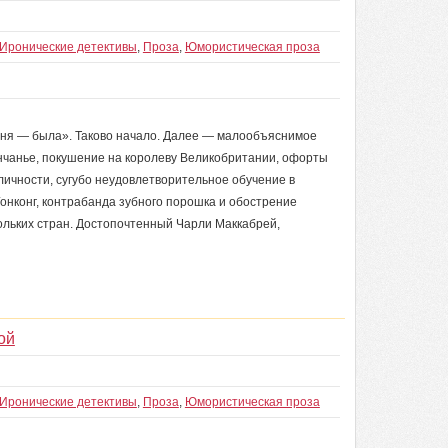
Иронические детективы
,
Проза
,
Юмористическая проза
у меня — была». Таково начало. Далее — малообъяснимое
енчанье, покушение на королеву Великобритании, офорты
личности, сугубо неудовлетворительное обучение в
Гонконг, контрабанда зубного порошка и обострение
льких стран. Достопочтенный Чарли Маккабрей,
ой
Иронические детективы
,
Проза
,
Юмористическая проза