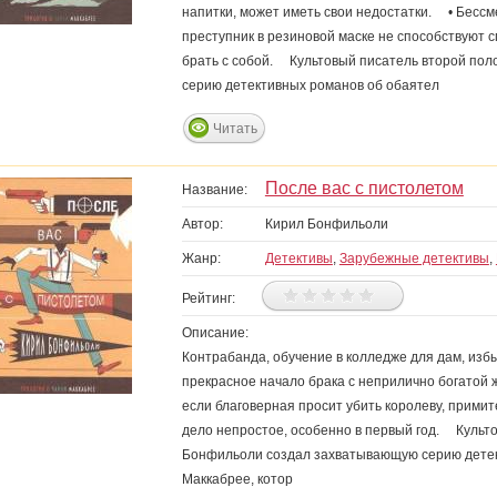
напитки, может иметь свои недостатки. • Бессм
преступник в резиновой маске не способствуют 
брать с собой. Культовый писатель второй по
серию детективных романов об обаятел
Читать
После вас с пистолетом
Название:
Автор:
Кирил Бонфильоли
Жанр:
Детективы
,
Зарубежные детективы
,
Рейтинг:
Описание:
Контрабанда, обучение в колледже для дам, изб
прекрасное начало брака с неприлично богатой 
если благоверная просит убить королеву, примит
дело непростое, особенно в первый год. Культ
Бонфильоли создал захватывающую серию детек
Маккабрее, котор