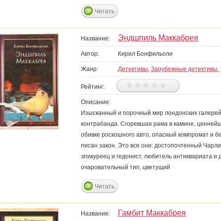
Читать
Эндшпиль Маккабрея
Название:
Автор:
Кирил Бонфильоли
Жанр:
Детективы
,
Зарубежные детективы
,
Рейтинг:
Описание:
Изысканный и порочный мир лондонских галерей
контрабанда. Сгоревшая рама в камине, ценней
обивке роскошного авто, опасный компромат и б
писан закон. Это все они: достопочтенный Чарл
эпикуреец и гедонист, любитель антиквариата и 
очаровательный тип, цветущий
Читать
Гамбит Маккабрея
Название: