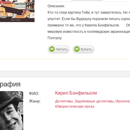
Описание:
Кто-то спер картину Гойи, и тут завертелось. Но
упустит. Если бы Вудхаузу поручили писать сцен
примерно то же, что у Кирила Бонфильоли. Об
мировую известность и голливудскую экранизаци
Пэлтроу.
Читать
Купить
графия
Кирил Бонфильоли
ФИО:
Жанр:
Детективы
,
Зарубежные детективы
,
Ирониче
Юмористическая проза