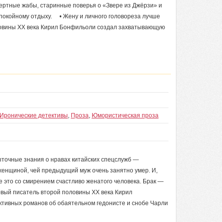
ертные жабы, старинные поверья о «Звере из Джёрзи» и
спокойному отдыху. • Жену и личного головореза лучше
ловины XX века Кирил Бонфильоли создал захватывающую
Иронические детективы
,
Проза
,
Юмористическая проза
ыточные знания о нравах китайских спецслужб —
женщиной, чей предыдущий муж очень занятно умер. И,
е это со смирением счастливо женатого человека. Брак —
овый писатель второй половины XX века Кирил
тивных романов об обаятельном гедонисте и снобе Чарли