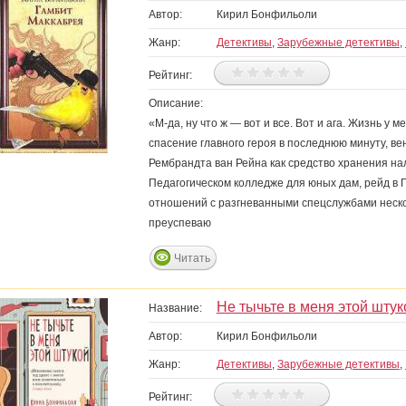
Автор:
Кирил Бонфильоли
Жанр:
Детективы
,
Зарубежные детективы
,
Рейтинг:
Описание:
«М-да, ну что ж — вот и все. Вот и ага. Жизнь 
спасение главного героя в последнюю минуту, в
Рембрандта ван Рейна как средство хранения на
Педагогическом колледже для юных дам, рейд в 
отношений с разгневанными спецслужбами неско
преуспеваю
Читать
Не тычьте в меня этой штук
Название:
Автор:
Кирил Бонфильоли
Жанр:
Детективы
,
Зарубежные детективы
,
Рейтинг: