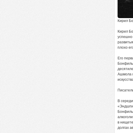
Кирил Бон
Кирил Бо
успешно 
развитым
плохо ег
Его перв
Бонфильо
десятиле
Ашмола п
искусств
Писатель
В середи
«Эндшпил
Бонфильо
алкоголи
в нищете
долгах а