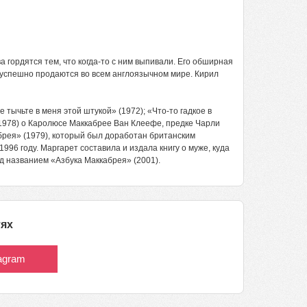
 гордятся тем, что когда-то с ним выпивали. Его обширная
 успешно продаются во всем англоязычном мире. Кирил
ычьте в меня этой штукой» (1972); «Что-то гадкое в
 (1978) о Каролюсе Маккабрее Ван Клеефе, предке Чарли
брея» (1979), который был доработан британским
96 году. Маргарет составила и издала книгу о муже, куда
од названием «Азбука Маккабрея» (2001).
тях
tagram