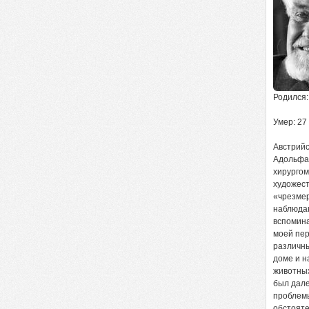
Родился:
Умер: 27
Австрийс
Адольфа 
хирургом
художест
«чрезмер
наблюдаю
вспомина
моей пер
различны
доме и н
животных
был дале
проблемы
обстояте