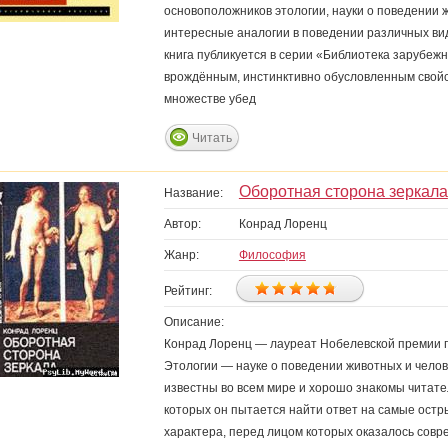
основоположников этологии, науки о поведении 
интересные аналогии в поведении различных ви
книга публикуется в серии «Библиотека зарубежн
врождённым, инстинктивно обусловленным свойс
множестве убед
Читать
Оборотная сторона зеркала
Название:
Автор:
Конрад Лоренц
Жанр:
Философия
Рейтинг:
Описание:
Конрад Лоренц — лауреат Нобелевской премии п
Этологии — науке о поведении животных и челове
известны во всем мире и хорошо знакомы читате
которых он пытается найти ответ на самые ост
характера, перед лицом которых оказалось совр