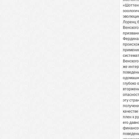
«Шоттенг
зоологич
эволюцие
Лоренц б
Венского
призвани
Фердинан
происхож
применим
системат
Венского
же интер
поведени
одомашни
глубоко 
вторжени
опасност
эту стра
получени
качестве
плен к р
его давн
финансов
поведени