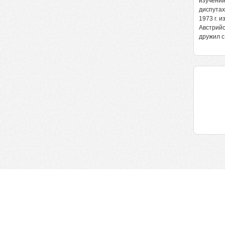
изучении
диспутах
1973 г. 
Австрийс
дружил с