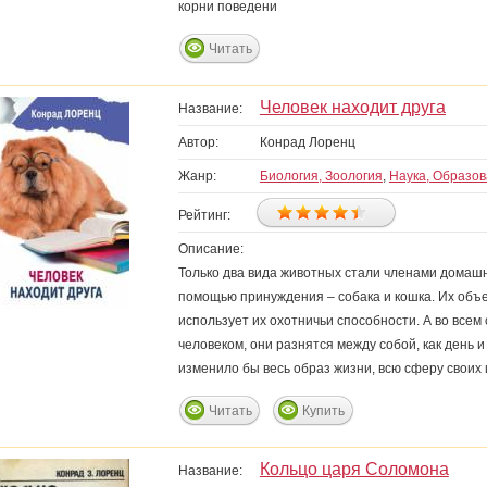
корни поведени
Читать
Человек находит друга
Название:
Автор:
Конрад Лоренц
Жанр:
Биология, Зоология
,
Наука, Образо
Рейтинг:
Описание:
Только два вида животных стали членами домашне
помощью принуждения – собака и кошка. Их объе
использует их охотничьи способности. А во всем 
человеком, они разнятся между собой, как день и
изменило бы весь образ жизни, всю сферу своих 
Читать
Купить
Кольцо царя Соломона
Название: