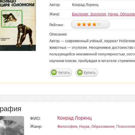
Автор:
Конрад Лоренц
Жанр:
Биология, Зоология
,
Наука, Образо
Рейтинг:
Описание:
Автор — современный учёный, лауреат Нобелевс
животных — этологии. Неоценимое достоинство к
пользующейся неизменной популярностью, состои
научном поиске, пробуждая в читателе стремлен
Читать
Купить
графия
Конрад Лоренц
ФИО:
Жанр:
Философия
,
Наука, Образование
,
Психологи