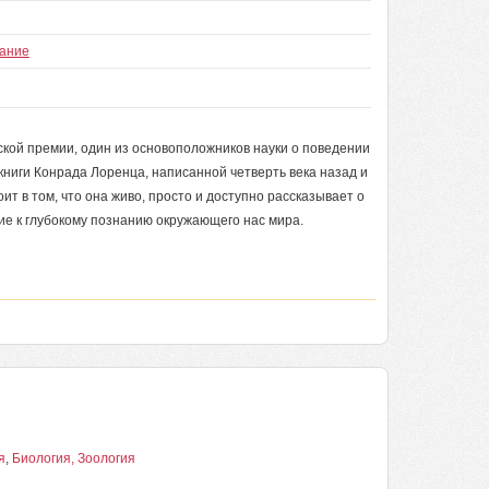
вание
кой премии, один из основоположников науки о поведении
ниги Конрада Лоренца, написанной четверть века назад и
т в том, что она живо, просто и доступно рассказывает о
ие к глубокому познанию окружающего нас мира.
я
,
Биология, Зоология