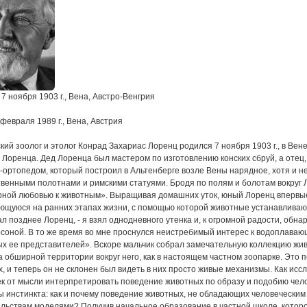
 7 ноября 1903 г., Вена, Австро-Венгрия
 февраля 1989 г., Вена, Австрия
кий зоолог и этолог Конрад Захариас Лоренц родился 7 ноября 1903 г., в Ве
Лоренца. Дед Лоренца был мастером по изготовлению конских сбруй, а отец
-ортопедом, который построил в Альтенберге возле Вены нарядное, хотя и 
венными полотнами и римскими статуями. Бродя по полям и болотам вокруг Л
ной любовью к животным». Выращивая домашних уток, юный Лоренц впервые
щуюся на ранних этапах жизни, с помощью которой животные устанавливают с
л позднее Лоренц, - я взял однодневного утенка и, к огромной радости, обнар
соной. В то же время во мне проснулся неистребимый интерес к водоплаваю
х ее представителей». Вскоре мальчик собрал замечательную коллекцию живо
а обширной территории вокруг него, как в настоящем частном зоопарке. Это
, и теперь он не склонен был видеть в них просто живые механизмы. Как исс
к от мысли интерпретировать поведение животных по образу и подобию чело
 инстинкта: как и почему поведение животных, не обладающих человеческим
льствам моделями? Получив начальное образование в частной школе, которой