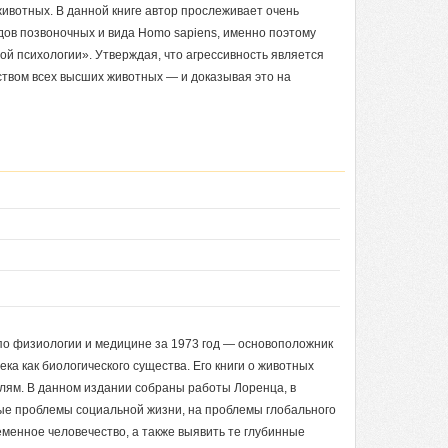
животных. В данной книге автор прослеживает очень
дов позвоночных и вида Homo sapiens, именно поэтому
ой психологии». Утверждая, что агрессивность является
твом всех высших животных — и доказывая это на
о физиологии и медицине за 1973 год — основоположник
ка как биологического существа. Его книги о животных
лям. В данном издании собраны работы Лоренца, в
рые проблемы социальной жизни, на проблемы глобального
еменное человечество, а также выявить те глубинные