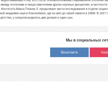
 водоплавающих птиц. Его статус основоположника современной этологии был
 между этологами и представителями других научных дисциплин, в частности
из Института Макса Планка Л. продолжает вести исследования в отделе соци
кой академии наук в Альтенберге, где он жил до своей смерти в 1989г. В 1927 г
 детства; у супругов родилось две дочери и один сын.
Мы в социальных се
Вконтакте
Ins