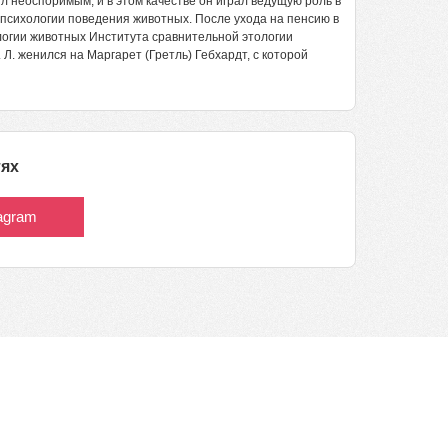
 неоспоримым, и в этом качестве он играл ведущую роль в
 психологии поведения животных. После ухода на пенсию в
ологии животных Института сравнительной этологии
. Л. женился на Маргарет (Гретль) Гебхардт, с которой
тях
tagram