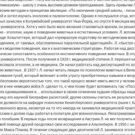
имназиум» - школу с очень высоким уровнем преподавания. Здесь привычки
еским методам и принципам эволюции. «По окончании средней школы, - писал
й и хотел изучать зоологию и палеонтологию. Однако я послушался отца, кот
ыл зачислен в Колумбийский университет Нью-Йорка, но спустя 6 месяцев ве
 университета. Хотя у него было мало желания становиться врачом, он реши
ю - этологии, науке о поведении животных в естественных условиях. Л. всп
де Хохштеттере, который дал «прекрасную подготовку по методическим вопр
дением, от таковых, обусловленных параллельной адаптацией». Л. «быстро
 к моделям поведения, как и к анатомическим структурам». Работая над дис
ически сопоставлять особенности инстинктивного поведения животных. В э
 университета. После получения в 1928 г. медицинской степени Л. перешел н
есовала этология, а не медицина. Он начал работать над диссертацией по з
ю животных . В 1937 г. Л. начал читать лекции по психологии животных в Ве
вания гусей, который включает в себя утрату приобретенных навыков и возр
обеспокоен вероятностью того, что такой процесс может иметь место у челов
я в нее немецких войск Л. сделал то, о чем позже будет вспоминать так: «П
ях одомашнивания и… использовал в своем сочинении худшие образцы нацис
ницу его научной биографии расистской; другие склонны считать ее результат
я должности на кафедре психологии Кенигсбергского университета (ныне г. К
 военного врача, несмотря на то что никогда не занимался медицинской практ
усским и долгие годы работал в госпитале для военнопленных. Репатриирован л
о погибшим. В первые годы после возвращения в Австрию Л. не мог получить 
ой помощи друзей продолжал свои исследования в Альтенберге. В 1950 г. о
я Макса Планка. В течение следующих двух десятилетий Л. занимался этоло