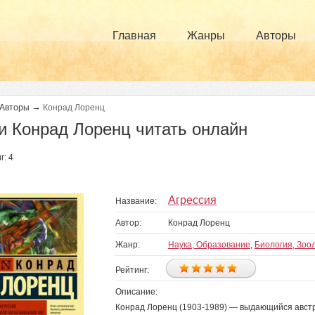
Главная
Жанры
Авторы
→
Авторы
Конрад Лоренц
и Конрад Лоренц читать онлайн
г: 4
Агрессия
Название:
Автор:
Конрад Лоренц
Жанр:
Наука, Образование
,
Биология, Зоо
Рейтинг:
Описание:
Конрад Лоренц (1903-1989) — выдающийся австр