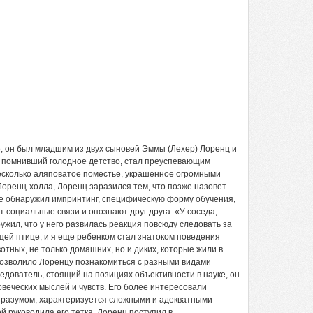
не, он был младшим из двух сыновей Эммы (Лехер) Лоренц и
, помнивший голодное детство, стал преуспевающим
несколько аляповатое поместье, украшенное огромными
оренц-холла, Лоренц заразился тем, что позже назовет
 обнаружил импринтинг, специфическую форму обучения,
оциальные связи и опознают друг друга. «У соседа, -
ужил, что у него развилась реакция повсюду следовать за
щей птице, и я еще ребенком стал знатоком поведения
тных, не только домашних, но и диких, которые жили в
 позволило Лоренцу познакомиться с разными видами
ледователь, стоящий на позициях объективности в науке, он
веческих мыслей и чувств. Его более интересовали
 разумом, характеризуется сложными и адекватными
 руководила его тетка, Лоренц поступил в