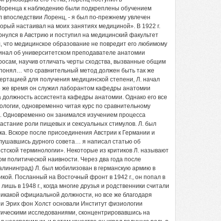
 Лоренца к наблюдению были подкреплены обучением
 впоследствии Лоренц, - я был по-прежнему увлечен
орый настаивал на моих занятиях медициной». В 1922 г.
рнулся в Австрию и поступил на медицинский факультет
л, что медицинское образование не повредит его любимому
оминал об университетском преподавателе анатомии
осам, научив отличать черты сходства, вызванные общим
 понял… что сравнительный метод должен быть так же
сертацией для получения медицинской степени, Л. начал
то же время он служил лаборантом кафедры анатомии
а должность ассистента кафедры анатомии. Однако его все
оологии, одновременно читая курс по сравнительному
не. Одновременно он занимался изучением процесса
астание роли пищевых и сексуальных стимулов. Л. был
ека. Вскоре после присоединения Австрии к Германии и
ослушавшись дурного совета… я написал статью об
тской терминологии». Некоторые из критиков Л. называют
ом политической наивности. Через два года после
алининград) Л. был мобилизован в германскую армию в
икой. Посланный на Восточный фронт в 1942 г., он попал в
ишь в 1948 г., когда многие друзья и родственники считали
никакой официальной должности, но все же благодаря
н и Эрих фон Холст основали Институт физиологии
гическими исследованиями, сконцентрировавшись на