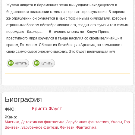
Жуткая нищета и беременная жена вынуждают находящегося в
бедственном положении комика совершить преступление. В первом
же ограблении он окунается в чан с токсичными химикатами, которые
странным образом обезображивают его, сводят его с ума и тем самым
порождают Джокера. В течение многих лет Клоун-Принц
преступного мира кружился в танце насилия со своим величайшим
врагом, Бэтменом. Сбежав из Лечебницы «Аркхем», он замышляет
свою самую смертоносную выходку. Это будет величайшая кул
Читать
Купить
Биография
Криста Фауст
ФИО:
Жанр:
Мистика
,
Детективная фантастика
,
Зарубежная фантастика
,
Ужасы
,
Город
фэнтези
,
Зарубежное фэнтези
,
Фэнтези
,
Фантастика