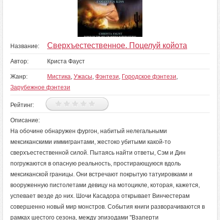
Сверхъестественное. Поцелуй койота
Название:
Автор:
Криста Фауст
Жанр:
Мистика
,
Ужасы
,
Фэнтези
,
Городское фэнтези
,
Зарубежное фэнтези
Рейтинг:
Описание:
На обочине обнаружен фургон, набитый нелегальными
мексиканскими иммигрантами, жестоко убитыми какой-то
сверхъестественной силой. Пытаясь найти ответы, Сэм и Дин
погружаются в опасную реальность, простирающуюся вдоль
мексиканской границы. Они встречают покрытую татуировками и
вооруженную пистолетами девицу на мотоцикле, которая, кажется,
успевает везде до них. Шочи Касадора открывает Винчестерам
совершенно новый мир монстров. События книги разворачиваются в
рамках шестого сезона, между эпизодами "Взаперти