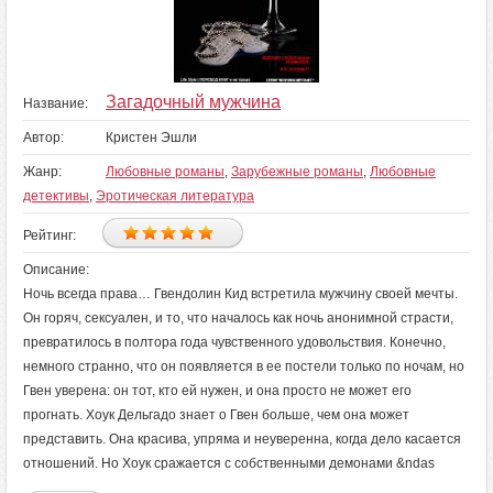
Загадочный мужчина
Название:
Автор:
Кристен Эшли
Жанр:
Любовные романы
,
Зарубежные романы
,
Любовные
детективы
,
Эротическая литература
Рейтинг:
Описание:
Ночь всегда права… Гвендолин Кид встретила мужчину своей мечты.
Он горяч, сексуален, и то, что началось как ночь анонимной страсти,
превратилось в полтора года чувственного удовольствия. Конечно,
немного странно, что он появляется в ее постели только по ночам, но
Гвен уверена: он тот, кто ей нужен, и она просто не может его
прогнать. Хоук Дельгадо знает о Гвен больше, чем она может
представить. Она красива, упряма и неуверенна, когда дело касается
отношений. Но Хоук сражается с собственными демонами &ndas