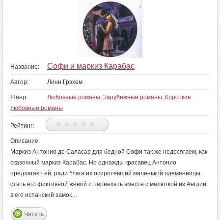
Софи и маркиз Карабас
Название:
Автор:
Линн Грэхем
Жанр:
Любовные романы
,
Зарубежные романы
,
Короткие
любовные романы
Рейтинг:
Описание:
Маркиз Антонио де Саласар для бедной Софи так же недосягаем, как
сказочный маркиз Карабас. Но однажды красавец Антонио
предлагает ей, ради блага их осиротевшей маленькой племянницы,
стать его фиктивной женой и переехать вместе с малюткой из Англии
в его испанский замок…
Читать