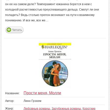
он ее на самом деле? Темперамент южанина борется в нем с
холодной расчетливостью преуспевающего дельца. Смогут ли они
поладить? Ведь столько препон возникает на пути к взаимному
пониманию. И все же, все же…
Читать
Прости меня, Молли
Название:
Автор:
Линн Грэхем
Жанр:
Любовные романы
,
Зарубежные романы
,
Короткие