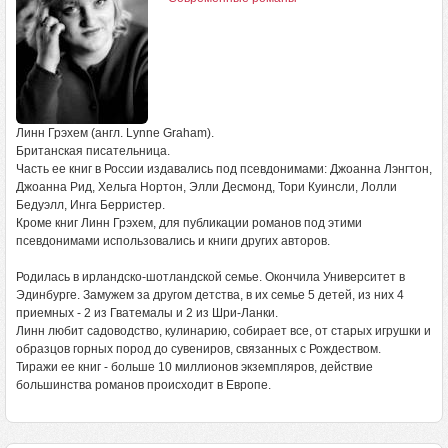
Линн Грэхем (англ. Lynne Graham).
Британская писательница.
Часть ее книг в России издавались под псевдонимами: Джоанна Лэнгтон,
Джоанна Рид, Хельга Нортон, Элли Десмонд, Тори Куинсли, Лолли
Бедуэлл, Инга Берристер.
Кроме книг Линн Грэхем, для публикации романов под этими
псевдонимами использовались и книги других авторов.
Родилась в ирландско-шотландской семье. Окончила Университет в
Эдинбурге. Замужем за другом детства, в их семье 5 детей, из них 4
приемных - 2 из Гватемалы и 2 из Шри-Ланки.
Линн любит садоводство, кулинарию, собирает все, от старых игрушки и
образцов горных пород до сувениров, связанных с Рождеством.
Тиражи ее книг - больше 10 миллионов экземпляров, действие
большинства романов происходит в Европе.