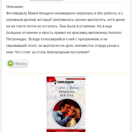
Описание:
Фотомодель Макси Кендалл неожиданно оказалась и без работы, и с
огромным долгом, который требовалось срочно выплатить, хотя денег
на ее счете почти не осталось. Она была в отчаянии. Но в еще
большее отчаяние и ярость привел ее красавец миллионер Ангелос
Петронидес. Всегда относившийся к ней с презрением, и не
скрывавший этого, он выплатил ее долг, неизвестно откуда узнав о
нем. Что стоит за столь благородным поступком?
Читать