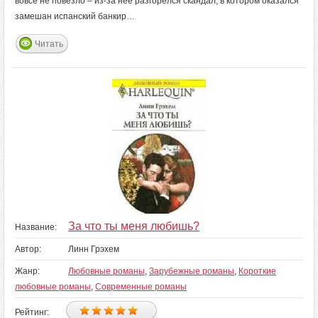
вовсе не повезло – из-за нее разгорелся скандал, в котором оказался
замешан испанский банкир…
Читать
За что ты меня любишь?
Название:
Автор:
Линн Грэхем
Жанр:
Любовные романы
,
Зарубежные романы
,
Короткие
любовные романы
,
Современные романы
Рейтинг: