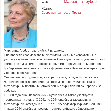
Марианна Грубер
ФИО:
Жанр:
Современная проза
,
Проза
Марианна Грубер - австрийский писатель.
Она провела свое детство в Бургенланд . Дед был хорватом. Она
училась в гуманистической гимназии. Она изучала медицину несколько
семестров и два семестров психологии Виктора Франкла. Марианна
Грубер закончил учиться игре на фортепиано в Венской консерватории
у профессора Каргера.
Она писала, прозу, поэзию, эссе, рассказы для радио и рассказы в
многочисленных антологиях, за которую она получила несколько
литературных премий. Многочисленные туры лекций по Европе и за
рубежом.
С 1980 года она - независимый журналист, а также участвует в
программах на радио. С 1991 по 1994 она была заведующим
литературной кафедры и с 1992 по 1995 редактор журнала Podium. С
января 1994 она была президентом Австрийского общества по