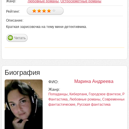
Жанр:
Любовные романы
,
Остросюжетные романы
Рейтинг:
Описание:
Краткая зарисовочка на тему мини-детективчика.
Читать
Биография
Марина Андреева
ФИО:
Жанр:
Попаданцы
,
Киберпанк
,
Городское фэнтези
,
Рус
Фантастика
,
Любовные романы
,
Современные 
фантастические
,
Русская фантастика