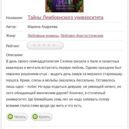
Тайны Лемборнского университета
Название:
Автор:
Марина Андреева
Жанр:
Любовные романы
,
Любовно-фантастические
Рейтинг:
Описание:
В день своего семнадцатилетия Селена грезила о бале и галантных
кавалерах и мечтала встретить первую любовь. Однако праздник был
омрачен решением отца – выдать дочь замуж за мерзкого старикашку-
герцога. Крики, слезы и мольбы оказались бессильны. Оставалось
лишь одно – побег. Но куда податься девушке, не умеющей ничего, но
зато обладающей магическим даром? Конечно, в столичный
университет, где ближайшие семь лет не надо забивать голову
всякими глупостями вроде где жить и что есть.
Читать
Купить