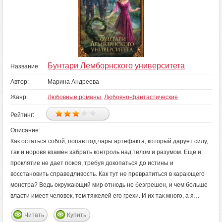
Бунтари Лемборнского университета
Название:
Автор:
Марина Андреева
Жанр:
Любовные романы
,
Любовно-фантастические
Рейтинг:
Описание:
Как остаться собой, попав под чары артефакта, который дарует силу,
так и норовя взамен забрать контроль над телом и разумом. Еще и
проклятие не дает покоя, требуя докопаться до истины и
восстановить справедливость. Как тут не превратиться в карающего
монстра? Ведь окружающий мир отнюдь не безгрешен, и чем больше
власти имеет человек, тем тяжелей его грехи. И их так много, а я…
Читать
Купить