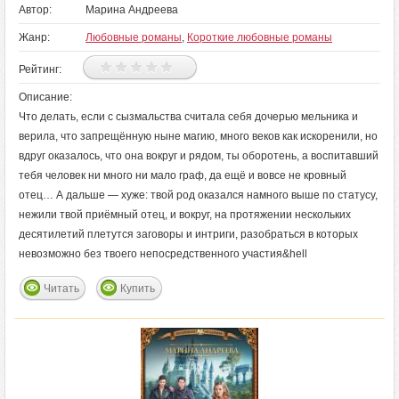
Автор:
Марина Андреева
Жанр:
Любовные романы
,
Короткие любовные романы
Рейтинг:
Описание:
Что делать, если с сызмальства считала себя дочерью мельника и
верила, что запрещённую ныне магию, много веков как искоренили, но
вдруг оказалось, что она вокруг и рядом, ты оборотень, а воспитавший
тебя человек ни много ни мало граф, да ещё и вовсе не кровный
отец… А дальше — хуже: твой род оказался намного выше по статусу,
нежили твой приёмный отец, и вокруг, на протяжении нескольких
десятилетий плетутся заговоры и интриги, разобраться в которых
невозможно без твоего непосредственного участия&hell
Читать
Купить