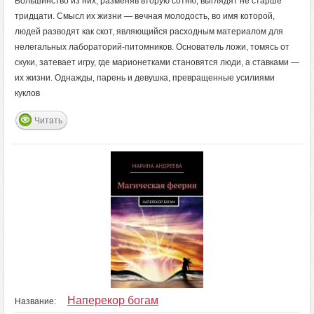
Большинство из них, разменяв вторую сотню, выглядят не старше
тридцати. Смысл их жизни — вечная молодость, во имя которой,
людей разводят как скот, являющийся расходным материалом для
нелегальных лабораторий-питомников. Основатель ложи, томясь от
скуки, затевает игру, где марионетками становятся люди, а ставками —
их жизни. Однажды, парень и девушка, превращенные усилиями
куклов
Читать
Наперекор богам
Название: