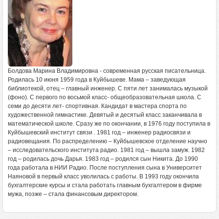
Болдова Марина Владимировна - современная русская писательница.
Родилась 10 июня 1959 года в Куйбышеве. Мама – заведующая
библиотекой, отец – главный инженер. С пяти лет занималась музыкой
(фоно). С первого по восьмой класс- общеобразовательная школа. С
семи до десяти лет- спортивная. Кандидат в мастера спорта по
художественной гимнастике. Девятый и десятый класс заканчивала в
математической школе. Сразу же по окончании, в 1976 году поступила в
Куйбышевский институт связи . 1981 год – инженер радиосвязи и
радиовещания. По распределению – Куйбышевское отделение научно
– исследовательского института радио. 1981 год – вышла замуж. 1982
год – родилась дочь Дарья. 1983 год – родился сын Никита. До 1990
года работала в НИИ Радио. После поступления сына в Университет
Наяновой в первый класс уволилась с работы. В 1993 году окончила
бухгалтерские курсы и стала работать главным бухгалтером в фирме
мужа, позже – стала финансовым директором.