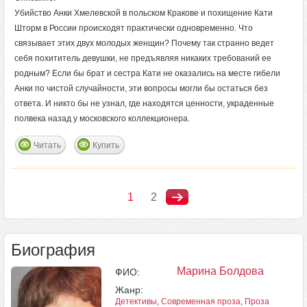
Убийство Анки Хмелевской в польском Кракове и похищение Кати
Шторм в России происходят практически одновременно. Что
связывает этих двух молодых женщин? Почему так странно ведет
себя похититель девушки, не предъявляя никаких требований ее
родным? Если бы брат и сестра Кати не оказались на месте гибели
Анки по чистой случайности, эти вопросы могли бы остаться без
ответа. И никто бы не узнал, где находятся ценности, украденные
полвека назад у московского коллекционера.
Читать
Купить
1
2
Биография
Марина Болдова
ФИО:
Жанр:
Детективы
,
Современная проза
,
Проза