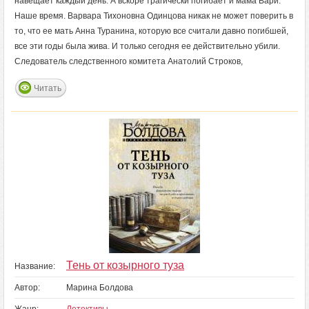
навещает каждый день. А вскоре трагически погибает и мама Вари.
Наше время. Варвара Тихоновна Одинцова никак не может поверить в
то, что ее мать Анна Туранина, которую все считали давно погибшей,
все эти годы была жива. И только сегодня ее действительно убили.
Следователь следственного комитета Анатолий Строков,
Читать
Тень от козырного туза
Название:
Автор:
Марина Болдова