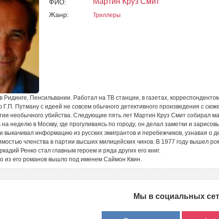
Мартин Круз Смит
ФИО:
Жанр:
Триллеры
в Ридинге, Пенсильвании. Работал на ТВ станции, в газетах, корреспондентом
 Г.П. Путману с идеей не совсем обычного детективного произведения с сюж
тии необычного убийства. Следующие пять лет Мартин Круз Смит собирал мат
 на неделю в Москву, где прогуливаясь по городу, он делал заметки и зарисо
и выкачивал информацию из русских эмигрантов и перебежчиков, узнавая о де
мостью членства в партии высших милицейских чинов. В 1977 году вышел ром
кадий Ренко стал главным героем и ряда других его книг.
о из его романов вышло под именем Саймон Квин.
Мы в социальных се