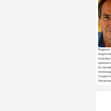
Родился 
издателю
в раскры
приехать
он часам
необходи
Сыщик Ар
Нескольк