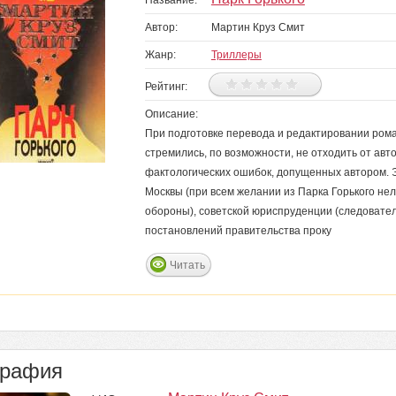
Название:
Автор:
Мартин Круз Смит
Жанр:
Триллеры
Рейтинг:
Описание:
При подготовке перевода и редактировании ром
стремились, по возможности, не отходить от авто
фактологических ошибок, допущенных автором. Э
Москвы (при всем желании из Парка Горького не
обороны), советской юриспруденции (следовате
постановлений правительства проку
Читать
графия