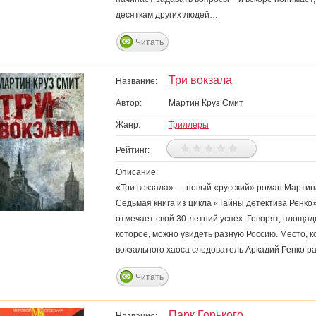
десяткам других людей…
Читать
Три вокзала
Название:
Автор:
Мартин Круз Смит
Жанр:
Триллеры
Рейтинг:
Описание:
«Три вокзала» — новый «русский» роман Мартина
Седьмая книга из цикла «Тайны детектива Ренко»
отмечает свой 30-летний успех. Говорят, площадь
которое, можно увидеть разную Россию. Место, к
вокзального хаоса следователь Аркадий Ренко р
Читать
Парк Горького