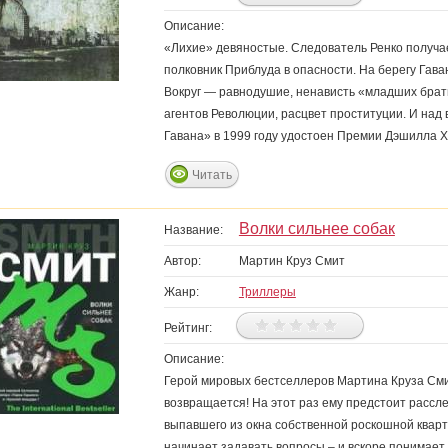
Описание:
«Лихие» девяностые. Следователь Ренко получа
полковник Приблуда в опасности. На берегу Гава
Вокруг — равнодушие, ненависть «младших брать
агентов Революции, расцвет проституции. И над
Гавана» в 1999 году удостоен Премии Дэшилла Х
Читать
Волки сильнее собак
Название:
Автор:
Мартин Круз Смит
Жанр:
Триллеры
Рейтинг:
Описание:
Герой мировых бестселлеров Мартина Круза Сми
возвращается! На этот раз ему предстоит рассле
выпавшего из окна собственной роскошной кварт
начинает задавать вопросы – и вскоре понимает, 