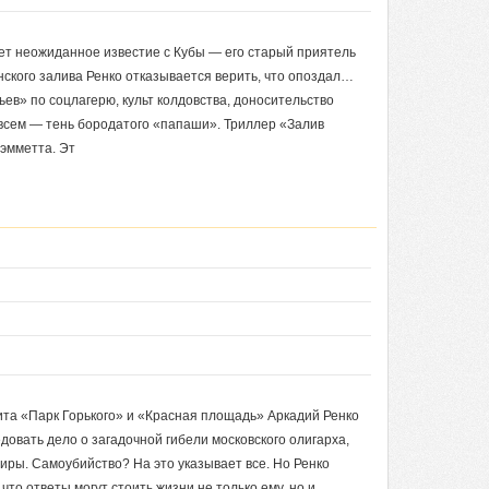
ет неожиданное известие с Кубы — его старый приятель
нского залива Ренко отказывается верить, что опоздал…
ев» по соцлагерю, культ колдовства, доносительство
 всем — тень бородатого «папаши». Триллер «Залив
эмметта. Эт
та «Парк Горького» и «Красная площадь» Аркадий Ренко
довать дело о загадочной гибели московского олигарха,
иры. Самоубийство? На это указывает все. Но Ренко
что ответы могут стоить жизни не только ему, но и