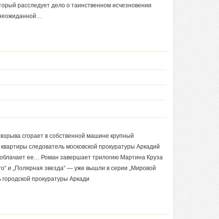
торый расследует дело о таинственном исчезновении
 неожиданной…
 взрыва сгорает в собственной машине крупный
 квартиры следователь московской прокуратуры Аркадий
азоблачает ее… Роман завершает трилогию Мартина Круза
го“ и „Полярная звезда“ — уже вышли в серии „Мировой
ь городской прокуратуры Аркади