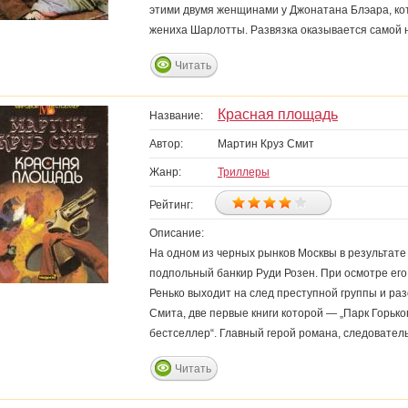
этими двумя женщинами у Джонатана Блэара, ко
жениха Шарлотты. Развязка оказывается самой
Читать
Красная площадь
Название:
Автор:
Мартин Круз Смит
Жанр:
Триллеры
Рейтинг:
Описание:
На одном из черных рынков Москвы в результате
подпольный банкир Руди Розен. При осмотре его
Ренько выходит на след преступной группы и р
Смита, две первые книги которой — „Парк Горько
бестселлер“. Главный герой романа, следовател
Читать