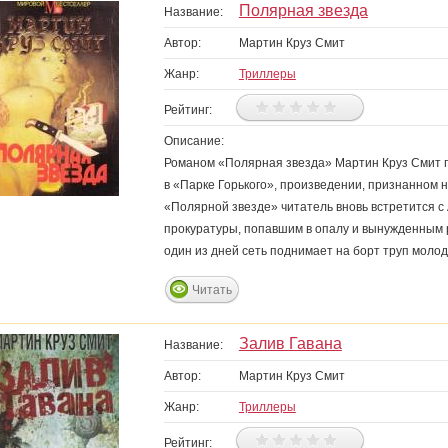
Полярная звезда
Название:
Автор:
Мартин Круз Смит
Жанр:
Триллеры
Рейтинг:
Описание:
Романом «Полярная звезда» Мартин Круз Смит п
в «Парке Горького», произведении, признанном н
«Полярной звезде» читатель вновь встретится 
прокуратуры, попавшим в опалу и вынужденным 
один из дней сеть поднимает на борт труп моло
Читать
Залив Гавана
Название:
Автор:
Мартин Круз Смит
Жанр:
Триллеры
Рейтинг: