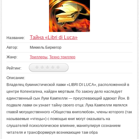
Тайна «Libri di Luca»
Название:
Автор:
Миккель Биркегор
Жанр:
Триллеры
,
Техно триллер
Рейтинг:
Описание:
Владелец букинистической лавки «LIBRI DI LUCA», расположенной в
центре Копенгагена, найден мертвым. По закону дело наследует
единственный сын Луки Кампелли — преуспевающий адвокат Йон. В
подвале лавки он узнает тайну своего отца: Лука Кампелли являлся
главой могущественного «Общества книголюбов», члены которого (так
называемые «чтецы») с помощью книг могут оказывать на
слушателей психологическое влияние, манипулируя сознанием
читателя и трансформируя возникающие там обра