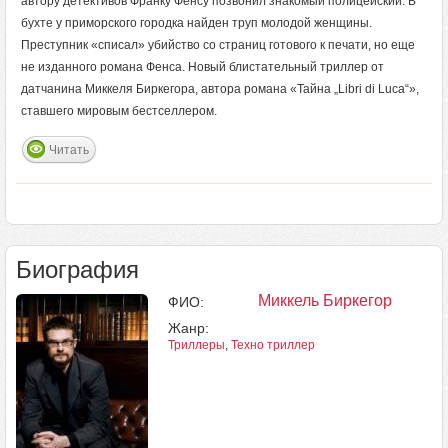
автору детективов Франку Фенсу позвонил знакомый полицейский. В
бухте у приморского городка найден труп молодой женщины.
Преступник «списал» убийство со страниц готового к печати, но еще
не изданного романа Фенса. Новый блистательный триллер от
датчанина Миккеля Биркегора, автора романа «Тайна „Libri di Luca“»,
ставшего мировым бестселлером.
Читать
Биография
Миккель Биркегор
ФИО:
Жанр:
Триллеры
,
Техно триллер