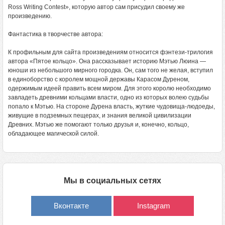
Ross Writing Contest», которую автор сам присудил своему же
произведению.
Фантастика в творчестве автора:
К профильным для сайта произведениям относится фэнтези-трилогия
автора «Пятое кольцо». Она рассказывает историю Мэтью Люина —
юноши из небольшого мирного городка. Он, сам того не желая, вступил
в единоборство с королем мощной державы Карасом Дуреном,
одержимым идеей править всем миром. Для этого королю необходимо
завладеть древними кольцами власти, одно из которых волею судьбы
попало к Мэтью. На стороне Дурена власть, жуткие чудовища-людоеды,
живущие в подземных пещерах, и знания великой цивилизации
Древних. Мэтью же помогают только друзья и, конечно, кольцо,
обладающее магической силой.
Мы в социальных сетях
Вконтакте
Instagram