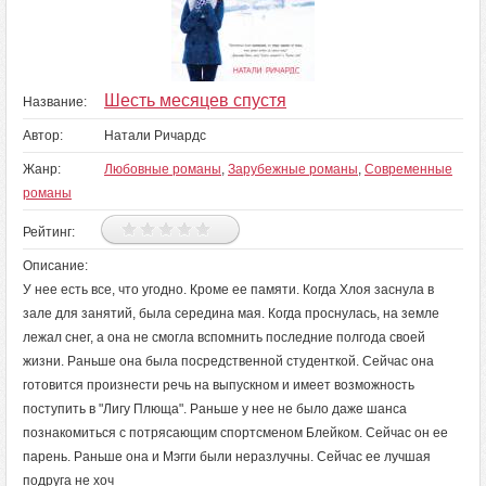
Шесть месяцев спустя
Название:
Автор:
Натали Ричардс
Жанр:
Любовные романы
,
Зарубежные романы
,
Современные
романы
Рейтинг:
Описание:
У нее есть все, что угодно. Кроме ее памяти. Когда Хлоя заснула в
зале для занятий, была середина мая. Когда проснулась, на земле
лежал снег, а она не смогла вспомнить последние полгода своей
жизни. Раньше она была посредственной студенткой. Сейчас она
готовится произнести речь на выпускном и имеет возможность
поступить в "Лигу Плюща". Раньше у нее не было даже шанса
познакомиться с потрясающим спортсменом Блейком. Сейчас он ее
парень. Раньше она и Мэгги были неразлучны. Сейчас ее лучшая
подруга не хоч