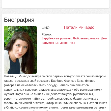
Биография
Натали Ричардс
ФИО:
Жанр:
Зарубежные романы
,
Любовные романы
,
Детек
Зарубежные детективы
Натали Д. Ричардс выиграла свой первый конкурс писателей во втором
классе, рассказав свой рассказ о Барбаре Фрэнсис Биззлфишес
(которая не осмелилась мыть посуду). Теперь она пишет об
удивительных девочках, задумчивых мальчиках и обо всем мрачном и
жутком. Когда она не пишет и не делает покупки рукописей, вы,
вероятно, сможете найти ее, пробираясь сквозь башни загнутых в
голову книг в мягкой обложке, которые заняли ее спальню. Натали живет
в Огайо со своим мужем-техно-гением, тремя замечательными детьми и