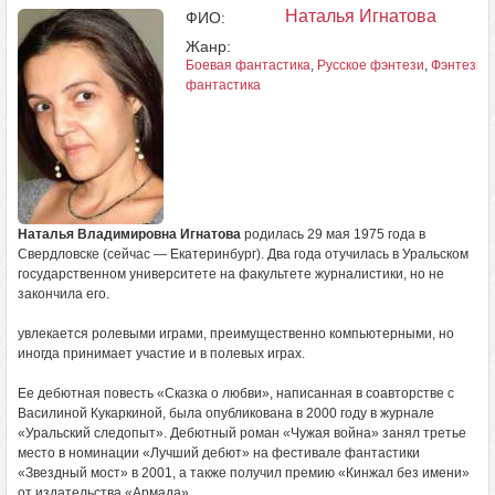
Наталья Игнатова
ФИО:
Жанр:
Боевая фантастика
,
Русское фэнтези
,
Фэнтези
,
фантастика
Наталья Владимировна Игнатова
родилась 29 мая 1975 года в
Свердловске (сейчас — Екатеринбург). Два года отучилась в Уральском
государственном университете на факультете журналистики, но не
закончила его.
увлекается ролевыми играми, преимущественно компьютерными, но
иногда принимает участие и в полевых играх.
Ее дебютная повесть «Сказка о любви», написанная в соавторстве с
Василиной Кукаркиной, была опубликована в 2000 году в журнале
«Уральский следопыт». Дебютный роман «Чужая война» занял третье
место в номинации «Лучший дебют» на фестивале фантастики
«Звездный мост» в 2001, а также получил премию «Кинжал без имени»
от издательства «Армада».