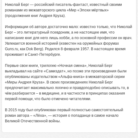
Николай Берг — российский писатель-фантаст, известный своими
романами из межавторского цикла «Мир «Эпохи мёртвых»
(продолжения книг Андрея Круза).
Информации об авторе достаточно мало: известно только, что Николай
Берг – это литературный псевдоним, а не настоящее имя, что
написание книг для него лишь хобби, а по основной профессии он врач.
Увлекается военной историей (известен на оружейных форумах
Guns.ru, как Dok Berg). Родился 8 февраля 1957. В настоящее время
проживает в Санкт-Петербурге.
Первые свои книги, трилогию «Ночная смена», Николай Берг
выкладывал на сайте «Самиздат», но позже эти произведения были
опубликованы издательством «Альфа-книга» в межавторской серии
«Миры Андрея Круза». В своих произведениях Николай Берг
предпочитает максимально логично и правдоподобно описывать то, в
чём разбирается – в медицине, и в частности в принципах оказания
первой помощи, что было отмечено читателями.
В 2015 году был опубликован первый полностью самостоятельный
роман автора – «Лёха», — история о попаданце в самое начало
Великой Отечественной войны.