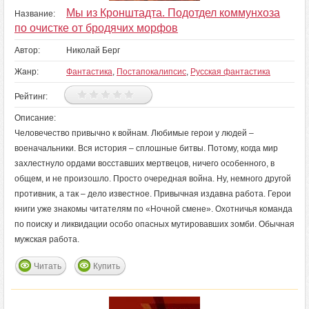
Мы из Кронштадта. Подотдел коммунхоза
Название:
по очистке от бродячих морфов
Автор:
Николай Берг
Жанр:
Фантастика
,
Постапокалипсис
,
Русская фантастика
Рейтинг:
Описание:
Человечество привычно к войнам. Любимые герои у людей –
военачальники. Вся история – сплошные битвы. Потому, когда мир
захлестнуло ордами восставших мертвецов, ничего особенного, в
общем, и не произошло. Просто очередная война. Ну, немного другой
противник, а так – дело известное. Привычная издавна работа. Герои
книги уже знакомы читателям по «Ночной смене». Охотничья команда
по поиску и ликвидации особо опасных мутировавших зомби. Обычная
мужская работа.
Читать
Купить