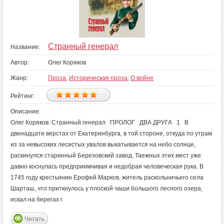
Странный генерал
Название:
Автор:
Олег Коряков
Жанр:
Проза
,
Историческая проза
,
О войне
Рейтинг:
Описание:
Олег Коряков. Странный генерал ПРОЛОГ ДВА ДРУГА 1 В
двенадцати верстах от Екатеринбурга, в той стороне, откуда по утрам
из за невысоких лесистых увалов выкатывается на небо солнце,
раскинулся старинный Березовский завод. Таежных этих мест уже
давно коснулась предприимчивая и недобрая человеческая рука. В
1745 году крестьянин Ерофей Марков, житель раскольничьего села
Шарташ, что приткнулось у плоской чаши большого лесного озера,
искал на берегах г
Читать