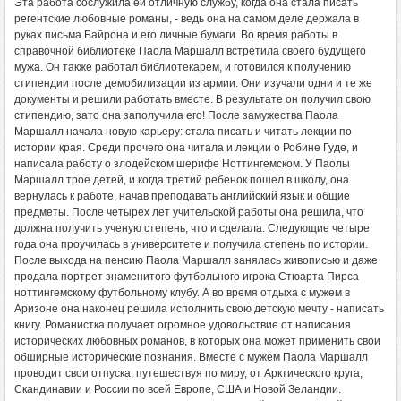
Эта работа сослужила ей отличную службу, когда она стала писать
регентские любовные романы, - ведь она на самом деле держала в
руках письма Байрона и его личные бумаги. Во время работы в
справочной библиотеке Паола Маршалл встретила своего будущего
мужа. Он также работал библиотекарем, и готовился к получению
стипендии после демобилизации из армии. Они изучали одни и те же
документы и решили работать вместе. В результате он получил свою
стипендию, зато она заполучила его! После замужества Паола
Маршалл начала новую карьеру: стала писать и читать лекции по
истории края. Среди прочего она читала и лекции о Робине Гуде, и
написала работу о злодейском шерифе Ноттингемском. У Паолы
Маршалл трое детей, и когда третий ребенок пошел в школу, она
вернулась к работе, начав преподавать английский язык и общие
предметы. После четырех лет учительской работы она решила, что
должна получить ученую степень, что и сделала. Следующие четыре
года она проучилась в университете и получила степень по истории.
После выхода на пенсию Паола Маршалл занялась живописью и даже
продала портрет знаменитого футбольного игрока Стюарта Пирса
ноттингемскому футбольному клубу. А во время отдыха с мужем в
Аризоне она наконец решила исполнить свою детскую мечту - написать
книгу. Романистка получает огромное удовольствие от написания
исторических любовных романов, в которых она может применить свои
обширные исторические познания. Вместе с мужем Паола Маршалл
проводит свои отпуска, путешествуя по миру, от Арктического круга,
Скандинавии и России по всей Европе, США и Новой Зеландии.