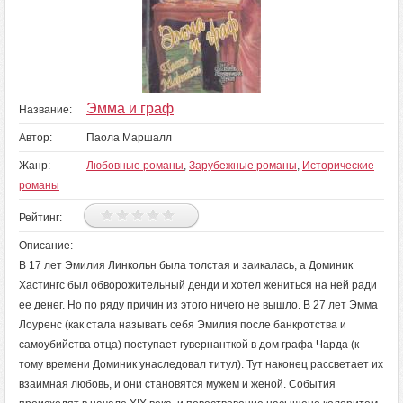
Эмма и граф
Название:
Автор:
Паола Маршалл
Жанр:
Любовные романы
,
Зарубежные романы
,
Исторические
романы
Рейтинг:
Описание:
В 17 лет Эмилия Линкольн была толстая и заикалась, а Доминик
Хастингс был обворожительный денди и хотел жениться на ней ради
ее денег. Но по ряду причин из этого ничего не вышло. В 27 лет Эмма
Лоуренс (как стала называть себя Эмилия после банкротства и
самоубийства отца) поступает гувернанткой в дом графа Чарда (к
тому времени Доминик унаследовал титул). Тут наконец рассветает их
взаимная любовь, и они становятся мужем и женой. События