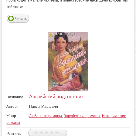
происходят в начале XIX века, и повествовоние насыщено колоритом
той эпохи.
Читать
Английский подснежник
Название:
Автор:
Паола Маршалл
Жанр:
Любовные романы
,
Зарубежные романы
,
Исторические
романы
Рейтинг: