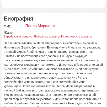
Биография
Паола Маршалл
ФИО:
Жанр:
Зарубежные романы
,
Любовные романы
,
Исторические романы
Паола Маршалл (Paula Marshall) родилась в Лесистере и выросла в
Ноттингеме (Великобритания). Ее отец, ученый- математик, участвовал
в первой мировой войне, был отравлен газами, и после этого так
никогда и не восстановил свое здоровье. Он научил будущую
писательницу множеству замечательных вещей: играть в шахматы, в
карты, обучил живописи и познакомил с Диккенсом и Теккереем, когда ей
было десять лет. Самой большой любовью в школе были для будущей
романистки история, английский и искусство , так что вскоре она
обнаружила, что никак не может решить, хочется ли ей стать
величайшей в мире писательницей или величайшей в мире
художницей! После окончания школы Паола Маршалл работала в
научной библиотеке и готовилась к сдаче экзамена по специальности
библиотекарь-исследователь. Она провела много счастливых дней
среди старых трудов и документов, и до сих пор полна воспоминаний о
любимой работе с байроновской коллекцией в Ньюстедском аббатстве.