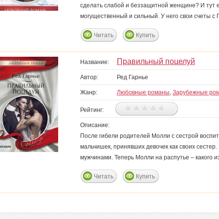
сделать слабой и беззащитной женщине? И тут е
могущественный и сильный. У него свои счеты 
Читать
Купить
Правильный поцелуй
Название:
Автор:
Ред Гарнье
Жанр:
Любовные романы
,
Зарубежные ро
Рейтинг:
Описание:
После гибели родителей Молли с сестрой воспиты
мальчишек, принявших девочек как своих сестер
мужчинами. Теперь Молли на распутье – какого из
Читать
Купить