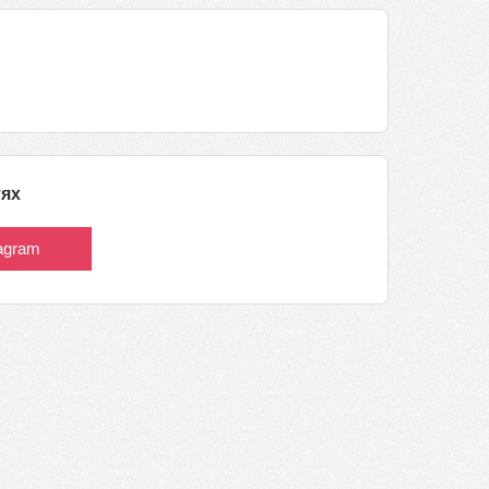
тях
tagram