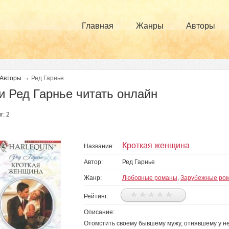
Главная
Жанры
Авторы
→
Авторы
Ред Гарнье
и Ред Гарнье читать онлайн
г: 2
Кроткая женщина
Название:
Автор:
Ред Гарнье
Жанр:
Любовные романы
,
Зарубежные ро
Рейтинг:
Описание:
Отомстить своему бывшему мужу, отнявшему у нее