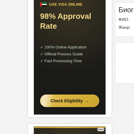
Био
ФИО:
Жанр: