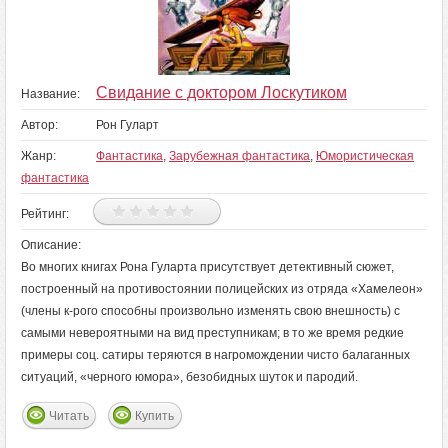
Свидание с доктором Лоскутиком
Название:
Автор:
Рон Гуларт
Жанр:
Фантастика
,
Зарубежная фантастика
,
Юмористическая
фантастика
Рейтинг:
Описание:
Во многих книгах Рона Гуларта присутствует детективный сюжет,
построенный на противостоянии полицейских из отряда «Хамелеон»
(члены к-рого способны произвольно изменять свою внешность) с
самыми невероятными на вид преступникам; в то же время редкие
примеры соц. сатиры теряются в нагромождении чисто балаганных
ситуаций, «черного юмора», безобидных шуток и пародий.
Читать
Купить