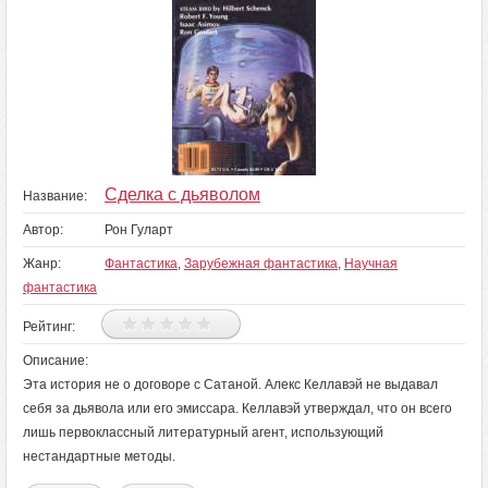
Сделка с дьяволом
Название:
Автор:
Рон Гуларт
Жанр:
Фантастика
,
Зарубежная фантастика
,
Научная
фантастика
Рейтинг:
Описание:
Эта история не о договоре с Сатаной. Алекс Келлавэй не выдавал
себя за дьявола или его эмиссара. Келлавэй утверждал, что он всего
лишь первоклассный литературный агент, использующий
нестандартные методы.