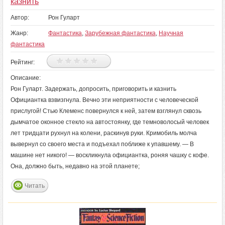
казнить
Автор:
Рон Гуларт
Жанр:
Фантастика
,
Зарубежная фантастика
,
Научная
фантастика
Рейтинг:
Описание:
Рон Гуларт. Задержать, допросить, приговорить и казнить
Официантка взвизгнула. Вечно эти неприятности с человеческой
прислугой! Стью Клеменс повернулся к ней, затем взглянул сквозь
дымчатое оконное стекло на автостоянку, где темноволосый человек
лет тридцати рухнул на колени, раскинув руки. Кримобиль молча
вывернул со своего места и подъехал поближе к упавшему. — В
машине нет никого! — воскликнула официантка, роняя чашку с кофе.
Она, должно быть, недавно на этой планете;
Читать