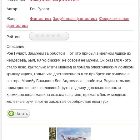
Автор:
Рон Гуларт
Жанр:
Фантастика
,
Зарубежная фантастика
,
Юмористическая
фантастика
Рейтинг:
Описание:
Рон Гуларт. Замужем за роботом Тот, кто прибыл в крепком ящике из
неодерева, был, мягко скажем, не совсем ее мужем. Он оказался - это
стало ясно, как только Мэгги Квинкэд взломала электрическим ломиком
крышку ящика, только что доставленного в ее прибрежное жилище в
секторе Малибу Большого Лос-Анджелеса, - роботом. Внушительная,
примерно шести с половиной футов в длину, довольно широкая
хромированная машина лежала на спине, прижав к бокам мощные
железные руки; плотно закрытые серебристые веки туск
Читать