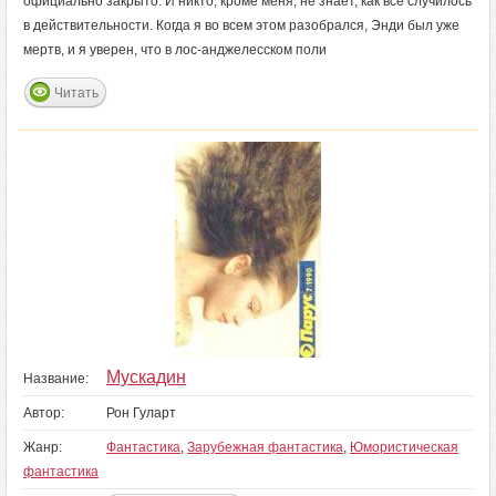
официально закрыто. И никто, кроме меня, не знает, как все случилось
в действительности. Когда я во всем этом разобрался, Энди был уже
мертв, и я уверен, что в лос-анджелесском поли
Читать
Мускадин
Название:
Автор:
Рон Гуларт
Жанр:
Фантастика
,
Зарубежная фантастика
,
Юмористическая
фантастика