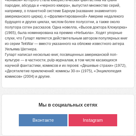
«коньком» которого стала юмористическая фантастика на грани
пародии, абсурда и «черного юмора», выпустил множество серий,
например, о планетной системе Барнум (название знаменитого
американского цирка), о «фрагментированной» Америке недалекого
будущего и других циклах, числом более полусотни, а также около
полутора сотен рассказов. Одна новелла, «Вызов доктора Клокуорка»
(1965), была номинирована на премию «Небьюла». Ходят упорные
слухи, что Гуларт является действительным автором популярных книг
из серии TekWar — вместо указанного на обложке известного актера
Уильяма Шетнера.
Гуларт написал несколько книг, посвященных американской поп-
культуре — в частности, pulp-журналам, в том числе касающихся
научной фантастики, комиксов и их героев: «Дешевые страхи» (1972),
«Десятилетие приключений: комиксы 30-х» (1975), «Энциклопедия
комиксов» (2004) и другие.
Мы в социальных сетях
Вконтакте
Instagram