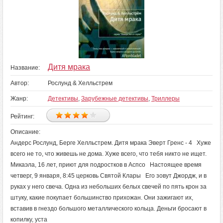
Дитя мрака
Название:
Автор:
Рослунд & Хелльстрем
Жанр:
Детективы
,
Зарубежные детективы
,
Триллеры
Рейтинг:
Описание:
Андерс Рослунд, Берге Хелльстрем. Дитя мрака Эверт Гренс - 4 Хуже
всего не то, что живешь не дома. Хуже всего, что тебя никто не ищет.
Микаэла, 16 лет, приют для подростков в Аспсо Настоящее время
четверг, 9 января, 8:45 церковь Святой Клары Его зовут Джордж, и в
руках у него свеча. Одна из небольших белых свечей по пять крон за
штуку, какие покупает большинство прихожан. Они зажигают их,
вставив в гнездо большого металлического кольца. Деньги бросают в
копилку, уста