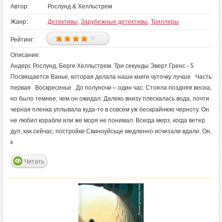
Автор:
Рослунд & Хелльстрем
Жанр:
Детективы
,
Зарубежные детективы
,
Триллеры
Рейтинг:
Описание:
Андерс Рослунд, Берге Хелльстрем. Три секунды Эверт Гренс - 5
Посвящается Ванье, которая делала наши книги чуточку лучше Часть
первая Воскресенье До полуночи – один час. Стояла поздняя весна,
но было темнее, чем он ожидал. Далеко внизу плескалась вода, почти
черная пленка уплывала куда‑то в совсем уж бескрайнюю черноту. Он
не любил корабли или же моря не понимал. Всегда мерз, когда ветер
дул, как сейчас; постройки Свиноуйсьце медленно исчезали вдали. Он,
к
Читать