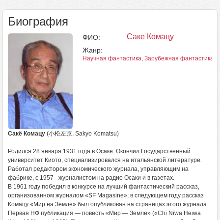
Биография
Саке Комацу
ФИО:
Жанр:
Научная фантастика
,
Зарубежная фантастика
,
Ф
Сакё Комацу
(小松左京, Sakyo Komatsu)
Родился 28 января 1931 года в Осаке. Окончил Государственный
университет Киото, специализировался на итальянской литературе.
Работал редактором экономического журнала, управляющим на
фабрике, с 1957 - журналистом на радио Осаки и в газетах.
В 1961 году победил в конкурсе на лучший фантастический рассказ,
организованном журналом «SF Magasine»; в следующем году рассказ
Комацу «Мир на Земле» был опубликован на страницах этого журнала.
Первая НФ публикация — повесть «Мир — Земле» («Chi Niwa Heiwa