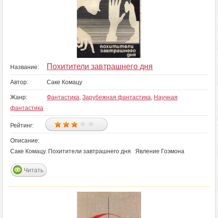
Похитители завтрашнего дня
Название:
Автор:
Саке Комацу
Жанр:
Фантастика
,
Зарубежная фантастика
,
Научная
фантастика
Рейтинг:
Описание:
Саке Комацу. Похитители завтрашнего дня Явление Гоэмона
Читать