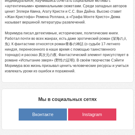
индивидуальное, научившись сочетать социальные мотивы с
«аутентичными» криминальными сюжетами. Среди западных авторов
ценит Эллери Квина, Агату Кристи и С.С. Ван Дайна. Высоко ставит
«Жан-Кристофа» Ромена Роллана, а «Графа Монте Кристо» Дюма
называет вершиной литературы развлечений.
Моримура писал детективные, исторические, политические книги.
Работал почти во всех жанрах, есть даже эротический роман (深海の人
魚). К фантастике относятся роман青春の神話 (о судьбе 17-летнего
ниндзя, перенесенного в наше время с помощью таинственного
торнадо) и рассказ 異次元の夜. Фантастический элемент присутствует в
романе «Испытание зверя» (野性の証明). В своём творчестве Сэйити
Моримура всю жизнь призывал ценить человеческие ресурсы и учиться
извлекать уроки из ошибок и поражений.
Мы в социальных сетях
Вконтакте
Instagram