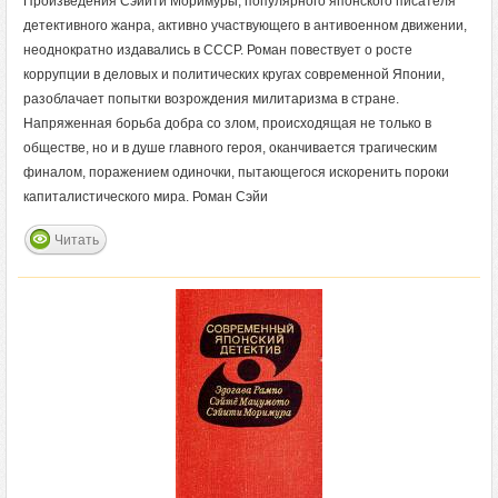
Произведения Сэйити Моримуры, популярного японского писателя
детективного жанра, активно участвующего в антивоенном движении,
неоднократно издавались в СССР. Роман повествует о росте
коррупции в деловых и политических кругах современной Японии,
разоблачает попытки возрождения милитаризма в стране.
Напряженная борьба добра со злом, происходящая не только в
обществе, но и в душе главного героя, оканчивается трагическим
финалом, поражением одиночки, пытающегося искоренить пороки
капиталистического мира. Роман Сэйи
Читать