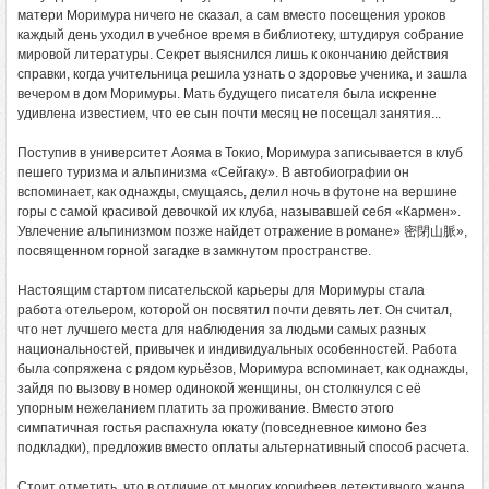
матери Моримура ничего не сказал, а сам вместо посещения уроков
каждый день уходил в учебное время в библиотеку, штудируя собрание
мировой литературы. Секрет выяснился лишь к окончанию действия
справки, когда учительница решила узнать о здоровье ученика, и зашла
вечером в дом Моримуры. Мать будущего писателя была искренне
удивлена известием, что ее сын почти месяц не посещал занятия...
Поступив в университет Аояма в Токио, Моримура записывается в клуб
пешего туризма и альпинизма «Сейгаку». В автобиографии он
вспоминает, как однажды, смущаясь, делил ночь в футоне на вершине
горы с самой красивой девочкой их клуба, называвшей себя «Кармен».
Увлечение альпинизмом позже найдет отражение в романе» 密閉山脈»,
посвященном горной загадке в замкнутом пространстве.
Настоящим стартом писательской карьеры для Моримуры стала
работа отельером, которой он посвятил почти девять лет. Он считал,
что нет лучшего места для наблюдения за людьми самых разных
национальностей, привычек и индивидуальных особенностей. Работа
была сопряжена с рядом курьёзов, Моримура вспоминает, как однажды,
зайдя по вызову в номер одинокой женщины, он столкнулся с её
упорным нежеланием платить за проживание. Вместо этого
симпатичная гостья распахнула юкату (повседневное кимоно без
подкладки), предложив вместо оплаты альтернативный способ расчета.
Стоит отметить, что в отличие от многих корифеев детективного жанра,