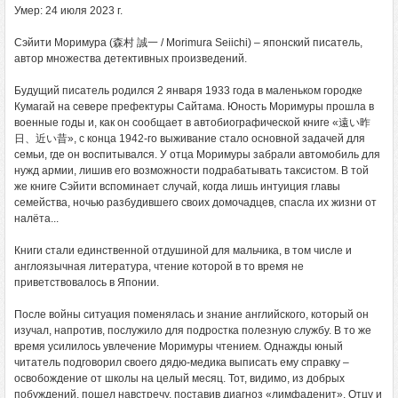
Умер: 24 июля 2023 г.
Сэйити Моримура (森村 誠一 / Morimura Seiichi) – японский писатель,
автор множества детективных произведений.
Будущий писатель родился 2 января 1933 года в маленьком городке
Кумагай на севере префектуры Сайтама. Юность Моримуры прошла в
военные годы и, как он сообщает в автобиографической книге «遠い昨
日、近い昔», с конца 1942-го выживание стало основной задачей для
семьи, где он воспитывался. У отца Моримуры забрали автомобиль для
нужд армии, лишив его возможности подрабатывать таксистом. В той
же книге Сэйити вспоминает случай, когда лишь интуиция главы
семейства, ночью разбудившего своих домочадцев, спасла их жизни от
налёта...
Книги стали единственной отдушиной для мальчика, в том числе и
англоязычная литература, чтение которой в то время не
приветствовалось в Японии.
После войны ситуация поменялась и знание английского, который он
изучал, напротив, послужило для подростка полезную службу. В то же
время усилилось увлечение Моримуры чтением. Однажды юный
читатель подговорил своего дядю-медика выписать ему справку –
освобождение от школы на целый месяц. Тот, видимо, из добрых
побуждений, пошел навстречу, поставив диагноз «лимфаденит». Отцу и