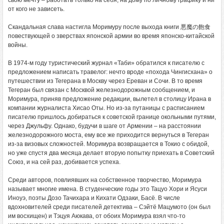
свою мечту – работать только на себя, на дому по личному графику и ни
от кого не зависеть.
Скандальная слава настигла Моримуру после выхода книги 悪魔の飽食
повествующей о зверствах японской армии во время японско-китайской
войны.
В 1974-м году туристический журнал «Таби» обратился к писателю с
предложением написать травелог: нечто вроде «похода Чингисхана» о
путешествии из Тегерана в Москву через Ереван и Сочи. В то время
Тегеран был связан с Москвой железнодорожным сообщением, и
Моримура, приняв предложение редакции, вылетел в столицу Ирана в
компании журналиста Хисао Оты. Но из-за путаницы с расписанием
писателю пришлось добираться к советской границе окольными путями,
через Джульфу. Однако, будучи в шаге от Армении – на расстоянии
железнодорожного моста, ему все же приходится вернуться в Тегеран
из-за визовых сложностей. Моримура возвращается в Токио с обидой,
но уже спустя два месяца делает вторую попытку приехать в Советский
Союз, и на сей раз, добивается успеха.
Среди авторов, повлиявших на собственное творчество, Моримура
называет многие имена. В студенческие годы это Тацуо Хори и Ясуси
Иноуэ, поэты Дозо Тачихара и Кихати Одзаки, Басё. В числе
вдохновителей среди писателей детектива – Сэйтё Мацумото (он был
им восхищен) и Тэцуя Аюкава, от обоих Моримура взял что-то