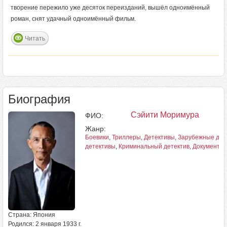
творение пережило уже десяток переизданий, вышёл одноимённый
роман, снят удачный одноимённый фильм.
Читать
Биография
Сэйити Моримура
ФИО:
Жанр:
Боевики
,
Триллеры
,
Детективы
,
Зарубежные дет
детективы
,
Криминальный детектив
,
Документал
Страна: Япония
Родился: 2 января 1933 г.