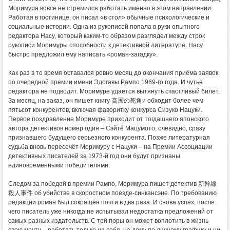
Моримура вовсе не стремился работать именно в этом направлении.
Работая в гостинице, он писал «в стол» обычные психологические и
социальные истории. Одна из рукописей попала в руки опытного
редактора Насу, который каким-то образом разглядел между строк
рукописи Моримуры способности к детективной литературе. Насу
быстро предложил ему написать «роман-загадку».
Как раз в то время оставался ровно месяц до окончания приёма заявок
по очередной премии имени Эдогавы Рампо 1969-го года. И чутье
редактора не подводит. Моримуре удается вытянуть счастливый билет.
За месяц, на заказ, он пишет книгу 高層の死角и обходит более чем
пятьсот конкурентов, включая фаворитку конкурса Сизуко Нацуки.
Первое поздравление Моримуре приходит от тогдашнего японского
автора детективов номер один – Сэйтё Мацумото, очевидно, сразу
признавшего будущего серьезного конкурента. Позже литературная
судьба вновь пересечёт Моримуру с Нацуки – на Премии Ассоциации
детективных писателей за 1973-й год они будут признаны
единовременными победителями.
Следом за победой в премии Рампо, Моримура пишет детектив 新幹線
殺人事件 об убийстве в скоростном поезде-синкансэне. По требованию
редакции роман был сокращён почти в два раза. И снова успех, после
чего писатель уже никогда не испытывал недостатка предложений от
самых разных издательств. С той поры он может воплотить в жизнь