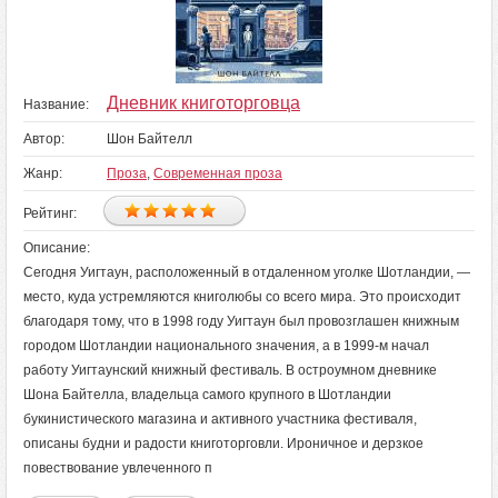
Дневник книготорговца
Название:
Автор:
Шон Байтелл
Жанр:
Проза
,
Современная проза
Рейтинг:
Описание:
Сегодня Уигтаун, расположенный в отдаленном уголке Шотландии, —
место, куда устремляются книголюбы со всего мира. Это происходит
благодаря тому, что в 1998 году Уигтаун был провозглашен книжным
городом Шотландии национального значения, а в 1999-м начал
работу Уигтаунский книжный фестиваль. В остроумном дневнике
Шона Байтелла, владельца самого крупного в Шотландии
букинистического магазина и активного участника фестиваля,
описаны будни и радости книготорговли. Ироничное и дерзкое
повествование увлеченного п