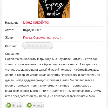
Бред какой-то!
Название:
Автор:
Шурд Кёйпер
Жанр:
Проза
,
Современная проза
Рейтинг:
Описание:
Салли Мо тринадцать. В три года она научилась читать и с тех пор
только этим и занимается – буквально живет в книгах. Ее страсть к
чтению всегда поощрял самый близкий человек – любимый дедушка
Давид, с которым можно было обсудить любую книгу и поговорить по
душам. Когда дедушка уходит из жизни, Салли Мо справляется с
горем с помощью чтения и понемногу начинает терять связь с
реальным миром. Мама отводит Салли Мо к психологу доктору Блуму,
и тот предлагает ей три месяца не притрагиваться к книгам. Мож
Читать
Купить