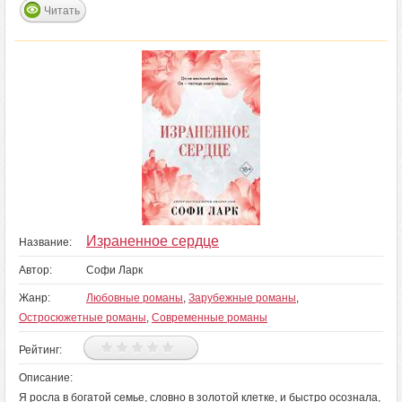
Читать
Израненное сердце
Название:
Автор:
Софи Ларк
Жанр:
Любовные романы
,
Зарубежные романы
,
Остросюжетные романы
,
Современные романы
Рейтинг:
Описание:
Я росла в богатой семье, словно в золотой клетке, и быстро осознала,