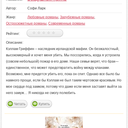
Автор:
Софи Ларк
Жанр:
Любовные романы
,
Зарубежные романы
,
Остросюжетные романы
,
Современные романы
Рейтинг:
Описание:
Кэллам Гриффин – наследник ирландской мафии. Он безжалостный,
высокомерный и хочет меня убить. Мы поссорились, когда я устроила
(совсем небольшой) пожар в его доме. Наши семьи верят, что брак—
единственное, что может предотвратить войну между кланами.
Возможно, мне придется убить его, пока он спит. Однако все было бы
намного проще, если бы Кэллам не был таким чертовски красивым. Но
мое сердце под замком, потому что даже если меня заставят выйти за
него замуж… Я никогда не смогу полюбить
Читать
Купить