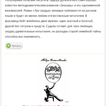
Популярный польский писатель Тадеуш Доленга-Мостович хорошо
известен мелодраматическим романом «Знахарь» и его одноименной
киноверсией. Роман «Три сердца» впервые публикуется на русском
языке и будет не менее любим отечественным читателем. В
красавицу Кейт влюблены двое мужчин: один знатный и богатый,
другой без титулов и средств. Судьба готовит для трех любящих
сердец удивительные испытания, но разгадка старой семейной тайны
способна все переменить…
Читать