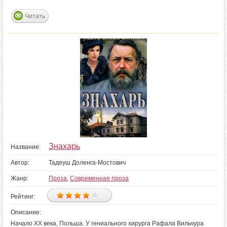
Читать
Знахарь
Название:
Автор:
Тадеуш Доленга-Мостович
Жанр:
Проза
,
Современная проза
Рейтинг:
Описание:
Начало ХХ века, Польша. У гениального хирурга Рафала Вильчура