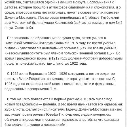
хозяйство, считавшаяся одной из лучших в округе. Воспоминания о
детстве, которое прошло в атмосфере благополучия и спокойствия, и о
среде, в котором жила местная знать, лежат в основе многих повестей
Доленга-Мостовича. Позже семья перебралась в Глубокое. Глубокский
дом Мостовичей был на улице Краковской (сейчас на том месте дом № 2
по ул. Советской).
Первоначальное образование получил дома, затем учился в
Виленской гимназии, которую окончил в 1915 году. Во время учёбы в
гимназии участвовал в нелегальных организациях. Во время учёбы в
Киевском университете был членом польской военной организации. Во
время Гражданской войны, в 1919 году Доленга-Мостович добровольцем
пошёл в польскую армию, где служил до 1922 года.
С 1922 жил в Варшаве, в 1922—1926 сотрудник, а потом редактор
газеты «Rzecz Pospolita», занимался литературным творчеством. С
1925 года на страницах этой газеты являются статьи и фельетоны,
подписанные псевдонимом Т. М.
В том же 1925 появляются и первые рассказы. В 1926 писал под
новым псевдонимом — Доленга. В это время начинается его карьера как
журналиста, фельетонист, писателя. Тадеуш Доленга-Мостович активно
выступал против режима Юзефа Пилсудского, в едких юморесках
обличал антидемократическую деятельность властей, за что однажды
был схвачен на улице и жестоко избит.