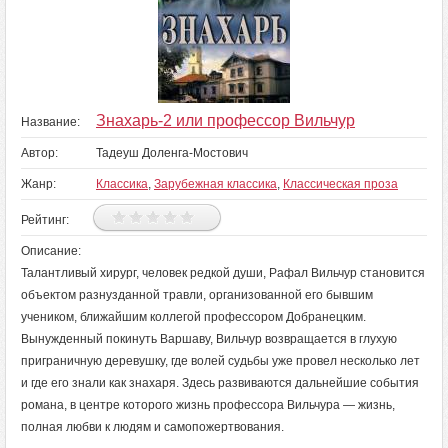
Знахарь-2 или профессор Вильчур
Название:
Автор:
Тадеуш Доленга-Мостович
Жанр:
Классика
,
Зарубежная классика
,
Классическая проза
Рейтинг:
Описание:
Талантливый хирург, человек редкой души, Рафал Вильчур становится
объектом разнузданной травли, организованной его бывшим
учеником, ближайшим коллегой профессором Добранецким.
Вынужденный покинуть Варшаву, Вильчур возвращается в глухую
приграничную деревушку, где волей судьбы уже провел несколько лет
и где его знали как знахаря. Здесь развиваются дальнейшие события
романа, в центре которого жизнь профессора Вильчура — жизнь,
полная любви к людям и самопожертвования.