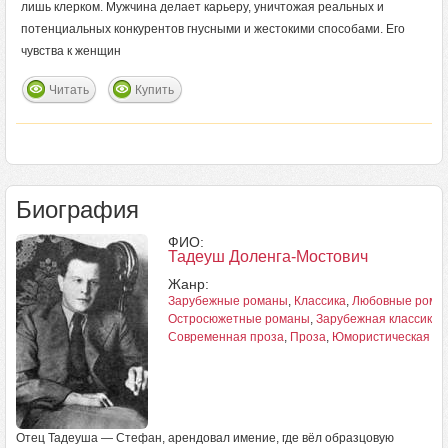
лишь клерком. Мужчина делает карьеру, уничтожая реальных и
потенциальных конкурентов гнусными и жестокими способами. Его
чувства к женщин
Читать
Купить
Биография
ФИО:
Тадеуш Доленга-Мостович
Жанр:
Зарубежные романы
,
Классика
,
Любовные рома
Остросюжетные романы
,
Зарубежная классика
,
Современная проза
,
Проза
,
Юмористическая пр
Отец Тадеуша — Стефан, арендовал имение, где вёл образцовую