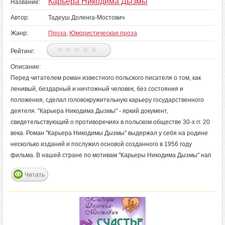
Карьера Никодима Дызмы
Название:
Автор:
Тадеуш Доленга-Мостович
Жанр:
Проза
,
Юмористическая проза
Рейтинг:
Описание:
Перед читателем роман известного польского писателя о том, как
ленивый, бездарный и ничтожный человек, без состояния и
положения, сделал головокружительную карьеру государственного
деятеля. "Карьера Никодима Дызмы" - яркий документ,
свидетельствующий о противоречиях в польском обществе 30-х гг. 20
века. Роман "Карьера Никодимы Дызмы" выдержал у себя на родине
несколько изданий и послужил основой созданного в 1956 году
фильма. В нашей стране по мотивам "Карьеры Никодима Дызмы" нап
Читать