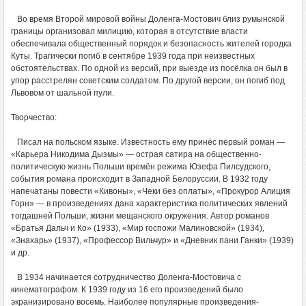
Во время Второй мировой войны Доленга-Мостович близ румынской
границы организовал милицию, которая в отсутствие власти
обеспечивала общественный порядок и безопасность жителей городка
Куты. Трагически погиб в сентябре 1939 года при неизвестных
обстоятельствах. По одной из версий, при выезде из посёлка он был в
упор расстрелян советским солдатом. По другой версии, он погиб под
Львовом от шальной пули.
Творчество:
Писал на польском языке. Известность ему принёс первый роман —
«Карьера Никодима Дызмы» — острая сатира на общественно-
политическую жизнь Польши времён режима Юзефа Пилсудского,
события романа происходит в Западной Белоруссии. В 1932 году
напечатаны повести «Кивоны», «Чеки без оплаты», «Прокурор Алиция
Горн» — в произведениях дана характеристика политических явлений
тогдашней Польши, жизни мещанского окружения. Автор романов
«Братья Дальч и Ко» (1933), «Мир госпожи Малиновской» (1934),
«Знахарь» (1937), «Профессор Вильчур» и «Дневник пани Ганки» (1939)
и др.
В 1934 начинается сотрудничество Доленга-Мостовича с
кинематографом. К 1939 году из 16 его произведений было
экранизировано восемь. Наиболее популярные произведения-