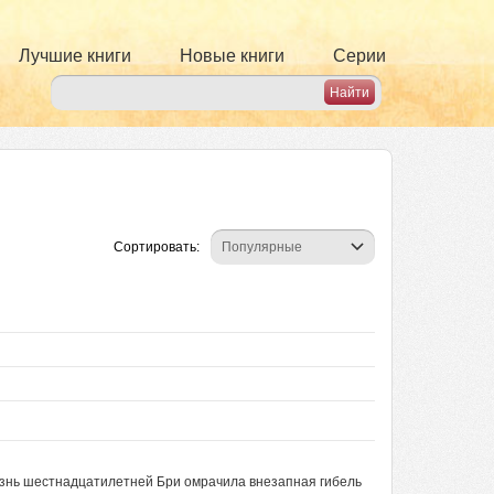
Лучшие книги
Новые книги
Серии
Сортировать:
изнь шестнадцатилетней Бри омрачила внезапная гибель