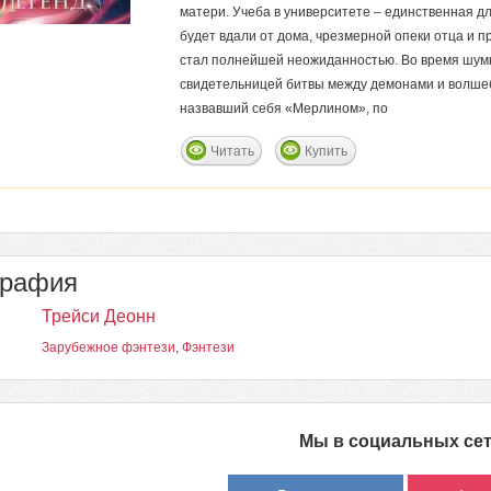
матери. Учеба в университете – единственная д
будет вдали от дома, чрезмерной опеки отца и 
стал полнейшей неожиданностью. Во время шумн
свидетельницей битвы между демонами и волше
назвавший себя «Мерлином», по
Читать
Купить
графия
Трейси Деонн
Зарубежное фэнтези
,
Фэнтези
Мы в социальных се