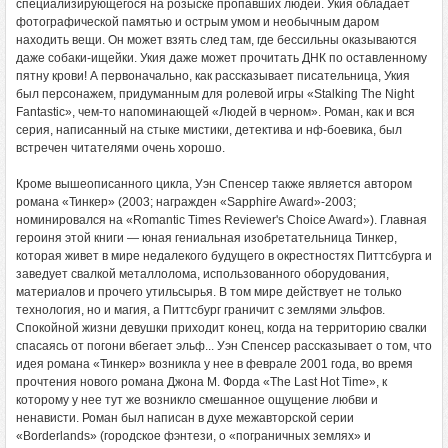
специализирующегося на розыске пропавших людей. Укия обладает
фотографической памятью и острым умом и необычным даром
находить вещи. Он может взять след там, где бессильны оказываются
даже собаки-ищейки. Укия даже может прочитать ДНК по оставленному
пятну крови! А первоначально, как рассказывает писательница, Укия
был персонажем, придуманным для ролевой игры «Stalking The Night
Fantastic», чем-то напоминающей «Людей в черном». Роман, как и вся
серия, написанный на стыке мистики, детектива и нф-боевика, был
встречен читателями очень хорошо.
Кроме вышеописанного цикла, Уэн Спенсер также является автором
романа «Тинкер» (2003; награжден «Sapphire Award»-2003;
номинировался на «Romantic Times Reviewer's Choice Award»). Главная
героиня этой книги — юная гениальная изобретательница Тинкер,
которая живет в мире недалекого будущего в окрестностях Питтсбурга и
заведует свалкой металлолома, использованного оборудования,
материалов и прочего утильсырья. В том мире действует не только
технология, но и магия, а Питтсбург граничит с землями эльфов.
Спокойной жизни девушки приходит конец, когда на территорию свалки
спасаясь от погони вбегает эльф... Уэн Спенсер рассказывает о том, что
идея романа «Тинкер» возникла у нее в феврале 2001 года, во время
прочтения нового романа Джона М. Форда «The Last Hot Time», к
которому у нее тут же возникло смешанное ощущение любви и
ненависти. Роман был написан в духе межавторской серии
«Borderlands» (городское фэнтези, о «пограничных землях» и