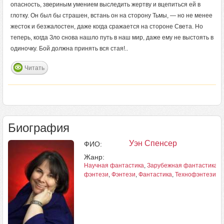
опасность, звериным умением выследить жертву и вцепиться ей в
глотку. Он был бы страшен, встань он на сторону Тьмы, — но не менее
жесток и безжалостен, даже когда сражается на стороне Света. Но
теперь, когда Зло снова нашло путь в наш мир, даже ему не выстоять в
одиночку. Бой должна принять вся стая!..
Читать
Биография
Уэн Спенсер
ФИО:
Жанр:
Научная фантастика
,
Зарубежная фантастика
,
фэнтези
,
Фэнтези
,
Фантастика
,
Технофэнтези