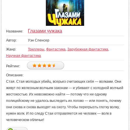
Глазами чужака
Название:
Автор:
Уэн Спенсер
Жанр:
Триллеры
,
Фантастика
,
Зарубежная фантастика
,
Научная фантастика
Рейтинг:
Описание:
Стая. Стая молодых убийц, всерьез считающих себя — волками. Они
живут по железным волчьим законам — и убивают с холодной волчьей
жестокостью. Их невозможно найти — потому что ни одному
полицейскому не удалось выследить их логово — или понять, почему
они снова и снова выходят на охоту. Чтобы перегрызть глотку волку,
нужен волк. И по следу Стаи отправляется не человек — волк в
человеческом обличье!