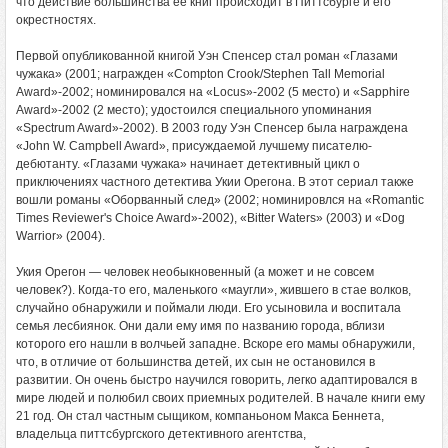
что действие большинства ее книг происходит в Питтсбурге и его
окрестностях.
Первой опубликованной книгой Уэн Спенсер стал роман «Глазами
чужака» (2001; награжден «Compton Crook/Stephen Tall Memorial
Award»-2002; номинировался на «Locus»-2002 (5 место) и «Sapphire
Award»-2002 (2 место); удостоился специального упоминания
«Spectrum Award»-2002). В 2003 году Уэн Спенсер была награждена
«John W. Campbell Award», присуждаемой лучшему писателю-
дебютанту. «Глазами чужака» начинает детективный цикл о
приключениях частного детектива Укии Орегона. В этот сериал также
вошли романы «Оборванный след» (2002; номинировлся на «Romantic
Times Reviewer's Choice Award»-2002), «Bitter Waters» (2003) и «Dog
Warrior» (2004).
Укия Орегон — человек необыкновенный (а может и не совсем
человек?). Когда-то его, маленького «маугли», жившего в стае волков,
случайно обнаружили и поймали люди. Его усыновила и воспитала
семья лесбиянок. Они дали ему имя по названию города, вблизи
которого его нашли в волчьей западне. Вскоре его мамы обнаружили,
что, в отличие от большинства детей, их сын не остановился в
развитии. Он очень быстро научился говорить, легко адаптировался в
мире людей и полюбил своих приемных родителей. В начале книги ему
21 год. Он стал частным сыщиком, компаньоном Макса Беннета,
владельца питтсбургского детективного агентства,