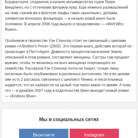
Бордертауне, созданное в начале восьмидесятых годов Терри
Виндлинг), но с оттенками фильмов нуар. Еще немного размышлений
на тему «зачем же в фэнтези эльфы такие сказочные», добавка
элементов японского фольклора — и начало новой книге было
положено. В апреле 2006 года вышло и продолжение — «Wolf Who
Rules».
Особняком в творчестве Уэн Спенсер стоит не связанный с циклами
роман «A Brother's Price» (2005). Это первая книга, действие которой не
происходит в Питтсбурге. Девяносто процентов населения Земли,
описанной в этом романе, составляют женщины. Сестры там продают
мужчин, чтобы те женились на всех женщинах покупающего их
семейства. Рассказов Уэн Спенсер почти не пишет, только лишь
несколько было опубликовано в различных антологиях. Но в ее архиве
уже есть 2 рассказа, связанных с циклом о Тинкер, и писательница
надеется, что их наберется на целый том через какое-то время. А пока
что — в декабре 2007 года в издательстве Baen выходит новый роман
— «Endless Blue».
Мы в социальных сетях
Вконтакте
Instagram