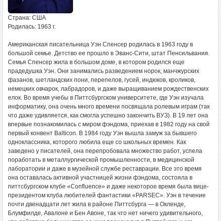
Страна: США
Родилась: 1963 г.
Американская писательница Уэн Спенсер родилась в 1963 году в
большой семье. Детство ее прошло в Эванс-Сити, штат Пенсильвания.
Семья Спенсер жила в большом доме, в котором родился еще
прадедушка Уэн. Они занимались разведением норок, манчжурских
фазанов, шетландских пони, перепелов, гусей, индюков, кроликов,
немецких овчарок, лабрадоров, и даже выращиванием рождественских
елок. Во время учебы в Питтсбургском университете, где Уэн изучала
информатику, она очень много времени посвящала ролевым играм (так
что даже удивляется, как смогла успешно закончить ВУЗ). В 19 лет она
впервые познакомилась с миром фэндома, приехав в 1982 году на свой
первый конвент Balticon. В 1984 году Уэн вышла замуж за бывшего
одноклассника, которого любила еще со школьных времен. Как
заведено у писателей, она перепробовала множество работ, успела
поработать в металлургической промышленности, в медицинской
лаборатории и даже в музейной службе реставрации. Все это время
она оставалась активной участницей жизни фэндома, состояла в
питтсбургском клубе «Confluence» и даже некоторое время была вице-
президентом клуба любителей фантастики «PARSEC». Уэн в течение
почти двенадцати лет жила в районе Питтсбурга — в Окленде,
Блумфилде, Авалоне и Бен Авоне, так что нет ничего удивительного,