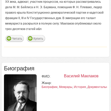
XX века, адвокат, участник процессов, на которых рассматривались
дела М. М. Бейлиса и Н. Э. Баумана, помощник Ф. Н. Плевако, лидер
правого крыла Конституционно-демократической партии и кадетской
фракции II, III и IV Государственных дум. В эмиграции его талант
мемуариста раскрылся в полную силу: Маклаков опубликовал около
трех десятков статей и&n
Читать
Купить
Биография
Василий Маклаков
ФИО:
Жанр:
Биографии
,
Мемуары
,
История
,
Документальная