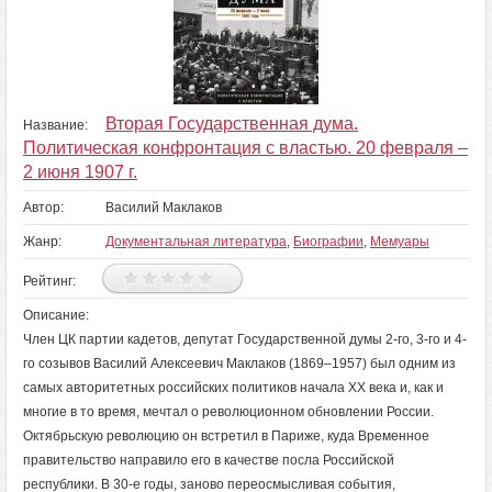
Вторая Государственная дума.
Название:
Политическая конфронтация с властью. 20 февраля –
2 июня 1907 г.
Автор:
Василий Маклаков
Жанр:
Документальная литература
,
Биографии
,
Мемуары
Рейтинг:
Описание:
Член ЦК партии кадетов, депутат Государственной думы 2-го, 3-го и 4-
го созывов Василий Алексеевич Маклаков (1869–1957) был одним из
самых авторитетных российских политиков начала XX века и, как и
многие в то время, мечтал о революционном обновлении России.
Октябрьскую революцию он встретил в Париже, куда Временное
правительство направило его в качестве посла Российской
республики. В 30-е годы, заново переосмысливая события,