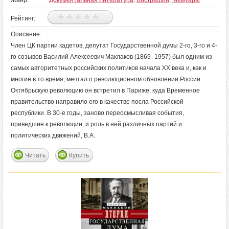
Жанр:
Документальная литература
,
Биографии
,
Мемуары
Рейтинг:
Описание:
Член ЦК партии кадетов, депутат Государственной думы 2-го, 3-го и 4-
го созывов Василий Алексеевич Маклаков (1869–1957) был одним из
самых авторитетных российских политиков начала XX века и, как и
многие в то время, мечтал о революционном обновлении России.
Октябрьскую революцию он встретил в Париже, куда Временное
правительство направило его в качестве посла Российской
республики. В 30-е годы, заново переосмысливая события,
приведшие к революции, и роль в ней различных партий и
политических движений, В.А.
Читать
Купить