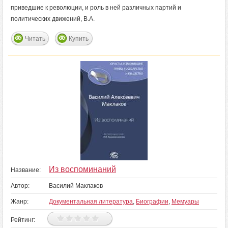
приведшие к революции, и роль в ней различных партий и
политических движений, В.А.
Читать
Купить
Из воспоминаний
Название:
Автор:
Василий Маклаков
Жанр:
Документальная литература
,
Биографии
,
Мемуары
Рейтинг: