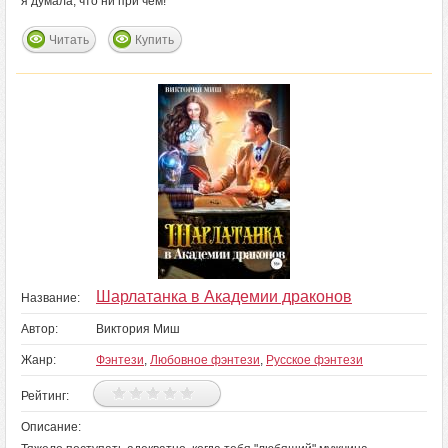
я думала, что ни при чем!
Читать
Купить
Шарлатанка в Академии драконов
Название:
Автор:
Виктория Миш
Жанр:
Фэнтези
,
Любовное фэнтези
,
Русское фэнтези
Рейтинг:
Описание: