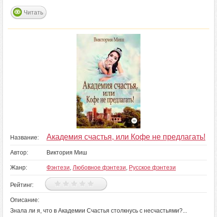
Читать
Академия счастья, или Кофе не предлагать!
Название:
Автор:
Виктория Миш
Жанр:
Фэнтези
,
Любовное фэнтези
,
Русское фэнтези
Рейтинг:
Описание:
Знала ли я, что в Академии Счастья столкнусь с несчастьями?...