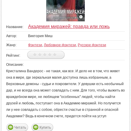
Академия миражей: правда или ложь
Название:
Автор:
Виктория Миш
Жанр:
Фэнтези
,
Любовное фэнтези
,
Русское фэнтези
Рейтинг:
Описание:
Кристалина Вандерос - не такая, как все. И дело не в том, что живет
она в мире, где зеркальная магия доступна лишь избранным, а
Верховные демоны - судьи и покровители. У девушки есть необычный
дар, и не всегда она может совладать с ним. Для того, чтобы выжить во
враждебном мире, не любящем "особенных" людей, чтобы найти
друзей и любовь, поступает она в Академию миражей. Но получится
ли у нее совладать с собою, обрести счастье в странной и опасной
Академии? Ведь в конечном счете, придется пойти на уступ
Читать
Купить