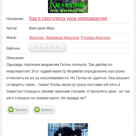
Как я прогуляла урок некромантии
Название:
Автор:
Виктория Миш
Жанр:
Фэнтези
,
Любовное фэнтези
,
Русское фэнтези
Рейтинг:
Описание:
Однажды терпение ведьмочки Геллы лопнуло. Три двойки по
некромантии! Этот гадкий магистр Формблю определенно настроен
отчислить ее из-за неуспеваемости. Но Гелла не сдается. Она решает
сотворить такое... такое! Чтобы магистр сразу поставил ей пять и
перестал стращать своими черными глазами. А прогулять урок - не так
уж и страшно на первом курсе. Не правда ли?
Читать
Купить