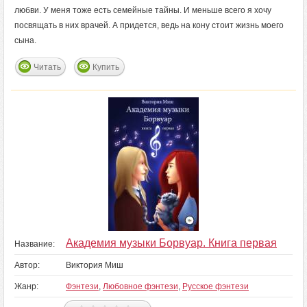
любви. У меня тоже есть семейные тайны. И меньше всего я хочу
посвящать в них врачей. А придется, ведь на кону стоит жизнь моего
сына.
Читать
Купить
Академия музыки Борвуар. Книга первая
Название:
Автор:
Виктория Миш
Жанр:
Фэнтези
,
Любовное фэнтези
,
Русское фэнтези