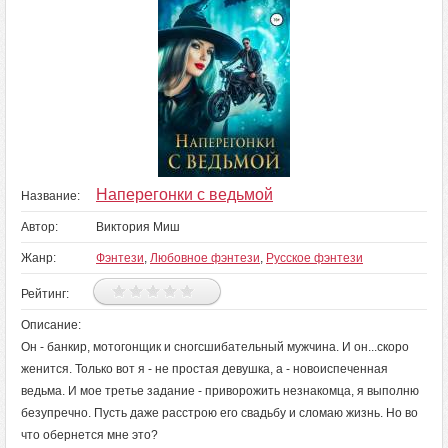
Наперегонки с ведьмой
Название:
Автор:
Виктория Миш
Жанр:
Фэнтези
,
Любовное фэнтези
,
Русское фэнтези
Рейтинг:
Описание:
Он - банкир, мотогонщик и сногсшибательный мужчина. И он...скоро
женится. Только вот я - не простая девушка, а - новоиспеченная
ведьма. И мое третье задание - приворожить незнакомца, я выполню
безупречно. Пусть даже расстрою его свадьбу и сломаю жизнь. Но во
что обернется мне это?