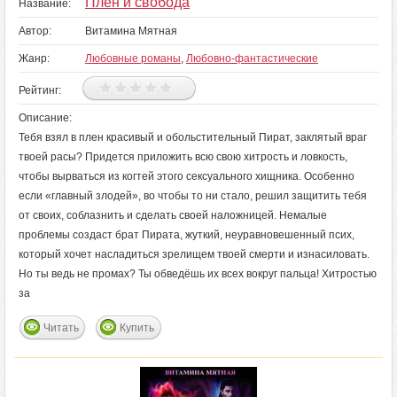
Плен и свобода
Название:
Автор:
Витамина Мятная
Жанр:
Любовные романы
,
Любовно-фантастические
Рейтинг:
Описание:
Тебя взял в плен красивый и обольстительный Пират, заклятый враг
твоей расы? Придется приложить всю свою хитрость и ловкость,
чтобы вырваться из когтей этого сексуального хищника. Особенно
если «главный злодей», во чтобы то ни стало, решил защитить тебя
от своих, соблазнить и сделать своей наложницей. Немалые
проблемы создаст брат Пирата, жуткий, неуравновешенный псих,
который хочет насладиться зрелищем твоей смерти и изнасиловать.
Но ты ведь не промах? Ты обведёшь их всех вокруг пальца! Хитростью
за
Читать
Купить