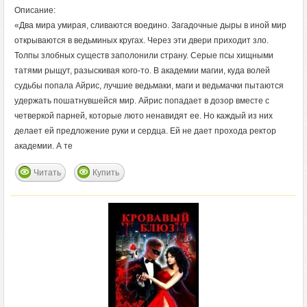
Описание:
«Два мира умирая, сливаются воедино. Загадочные дыры в иной мир
открываются в ведьминых кругах. Через эти двери приходит зло.
Толпы злобных существ заполонили страну. Серые псы хищными
татями рыщут, разыскивая кого-то. В академии магии, куда волей
судьбы попала Айрис, лучшие ведьмаки, маги и ведьмачки пытаются
удержать пошатнувшейся мир. Айрис попадает в дозор вместе с
четверкой парней, которые люто ненавидят ее. Но каждый из них
делает ей предложение руки и сердца. Ей не дает прохода ректор
академии. А те
Читать
Купить