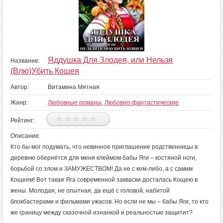
Яддушка Для Злодея, или Нельзя
Название:
(Влю)Убить Кощея
Автор:
Витамина Мятная
Жанр:
Любовные романы
,
Любовно-фантастические
Рейтинг:
Описание:
Кто бы мог подумать, что невинное приглашение родственницы в
деревню обернётся для меня клеймом бабы Яги – костяной ноги,
борьбой со злом и ЗАМУЖЕСТВОМ! Да не с кем-либо, а с самим
Кощеем! Вот такая Яга современной закваски досталась Кощею в
жены. Молодая, не опытная, да ещё с головой, набитой
блокбастерами и фильмами ужасов. Но если не мы – бабы Яги, то кто
же границу между сказочной изнанкой и реальностью защитит?