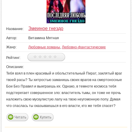
Змеиное гнездо
Название:
Автор:
Витамина Мятная
Жанр:
Любовные романы
,
Любовно-фантастические
Рейтинг:
Описание:
Тебя взял в плен красивый и обольстительный Пират, заклятый враг
твоей расы? Ты хитростью заманишь своих врагов на смертоносные
Бои Без Правил и выиграешь их. Однако, в темноте космоса тебя
подстерегает совершенное зло: властитель тьмы, он тоже не прочь
наложить свою мускулистую лапу на твою неугомонную попу. Думая
что спаслась ты оказываешься в его власти, кто же тебя спасет?
Читать
Купить