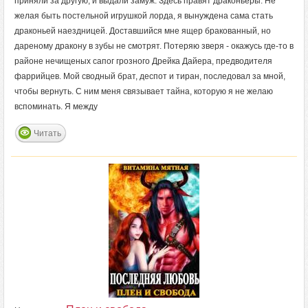
приняли за другую, и выдали замуж. Здесь правят драконьеры. Не
желая быть постельной игрушкой лорда, я вынуждена сама стать
драконьей наездницей. Доставшийся мне ящер бракованный, но
дареному дракону в зубы не смотрят. Потеряю зверя - окажусь где-то в
районе нечищеных сапог грозного Дрейка Дайера, предводителя
фаррийцев. Мой сводный брат, деспот и тиран, последовал за мной,
чтобы вернуть. С ним меня связывает тайна, которую я не желаю
вспоминать. Я между
Читать