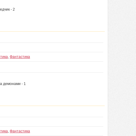
едчик - 2
тика
,
Фантастика
за демонами - 1
тика
,
Фантастика