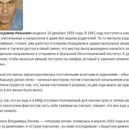
ладимир Иванович
родился 10 декабря 1955 года. В 1961 году поступил в шко
 учительнице и напросился и даже без ведома родителей. То-то им была радо
омбинат, точнее, уже работал столяром-сборщиком и сдавал выпускные экзам
ние и так всех достал в своей смене, что мастер была вынуждена написать хо
делали направление и отправили в Уральский Лесотехнический институт. К у
ном, чтобы казаться умным) поступил на химфак, который и закончил инже
ны».
ая его жизнь характеризовалась постоянными взлетами и падениями – обычн
 Карьеру делал легко – начинал мастером, потом становился начальником учас
Очень гордится тем, что, начав плотником 4 разряда, за два года вырос до ху
о в его жизни было много.
ь так, что он еще и в МВД отслужил положенный для пенсии срок, и теперь м
ал писателем-фантастом, хоть себя таковым не считает, говорит, что все еще у
же немало.
нига Владимира Лосева — «Игрушка богов» появилась в апреле 2002 года в из
 за демонами» и «Страж порталов», за ними последовали: «Защитник демонов» 