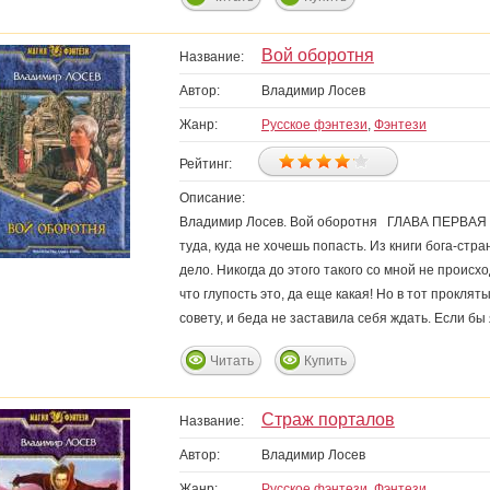
Вой оборотня
Название:
Автор:
Владимир Лосев
Жанр:
Русское фэнтези
,
Фэнтези
Рейтинг:
Описание:
Владимир Лосев. Вой оборотня ГЛАВА ПЕРВАЯ Ни
туда, куда не хочешь попасть. Из книги бога‑стра
дело. Никогда до этого такого со мной не проис
что глупость это, да еще какая! Но в тот прокля
совету, и беда не заставила себя ждать. Если бы 
Читать
Купить
Страж порталов
Название:
Автор:
Владимир Лосев
Жанр:
Русское фэнтези
,
Фэнтези