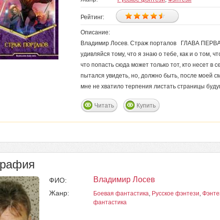
Рейтинг:
Описание:
Владимир Лосев. Страж порталов ГЛАВА ПЕРВ
удивляйся тому, что я знаю о тебе, как и о том, ч
что попасть сюда может только тот, кто несет в с
пытался увидеть, но, должно быть, после моей с
мне не хватило терпения листать страницы будущ
Читать
Купить
графия
Владимир Лосев
ФИО:
Жанр:
Боевая фантастика
,
Русское фэнтези
,
Фэнте
фантастика