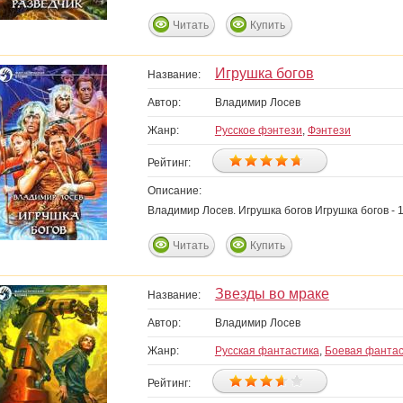
Читать
Купить
Игрушка богов
Название:
Автор:
Владимир Лосев
Жанр:
Русское фэнтези
,
Фэнтези
Рейтинг:
Описание:
Владимир Лосев. Игрушка богов Игрушка богов -
Читать
Купить
Звезды во мраке
Название:
Автор:
Владимир Лосев
Жанр:
Русская фантастика
,
Боевая фантас
Рейтинг: