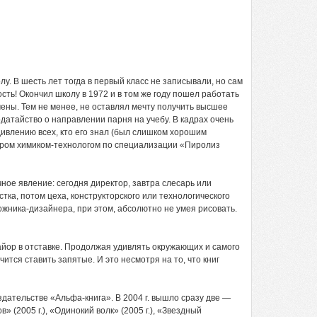
лу. В шесть лет тогда в первый класс не записывали, но сам
сть! Окончил школу в 1972 и в том же году пошел работать
ены. Тем не менее, не оставлял мечту получить высшее
датайство о направлении парня на учебу. В кадрах очень
дивлению всех, кто его знал (был слишком хорошим
нером химиком-технологом по специализации «Пиролиз
ое явление: сегодня директор, завтра слесарь или
тка, потом цеха, конструкторского или технологического
дожника-дизайнера, при этом, абсолютно не умея рисовать.
айор в отставке. Продолжая удивлять окружающих и самого
чится ставить запятые. И это несмотря на то, что книг
дательстве «Альфа-книга». В 2004 г. вышло сразу две —
(2005 г.), «Одинокий волк» (2005 г.), «Звездный