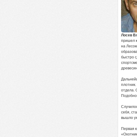
Лосев В
пришел к
на Лесок
образова
быстро с
спортсме
древеси
Дальнейш
плотник.
отдела. 
Подобног
Случилос
себя, ст
вышло у
Первая к
«Охотник