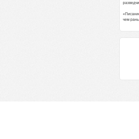
разведчик
«Писание
чем рань