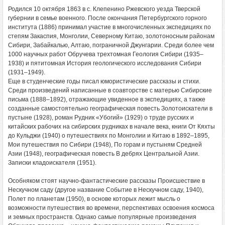
Родился 10 октября 1863 в с. Клепенино Ржевского уезда Тверской
губернии в семье военного. После окончания Петербургского горного
института (1886) принимал участие в многочисленных экспедициях по
степям Закаспия, Монголии, Северному Китаю, золотоносным районам
Сибири, Забайкалью, Алтаю, пограничной Джунгарии. Среди более чем
1000 научных работ Обручева трехтомная Геология Сибири (1935–
1938) и пятитомная История геологического исследования Сибири
(1931–1949).
Еще в студенческие годы писал юмористические рассказы и стихи.
Среди произведений написанные в соавторстве с матерью Сибирские
письма (1888–1892), отражающие увиденное в экспедициях, а также
созданные самостоятельно географическая повесть Золотоискатели в
пустыне (1928), роман Рудник «Убогий» (1929) о труде русских и
китайских рабочих на сибирских рудниках в начале века, книги От Кяхты
до Кульджи (1940) о путешествиях по Монголии и Китаю в 1892–1895,
Мои путешествия по Сибири (1948), По горам и пустыням Средней
Азии (1948), географическая повесть В дебрях Центральной Азии.
Записки кладоискателя (1951).
Особняком стоят научно-фантастические рассказы Происшествие в
Нескучном саду (другое название Событие в Нескучном саду, 1940),
Полет по планетам (1950), в основе которых лежит мысль о
возможности путешествия во времени, перспективах освоения космоса
и земных пространств. Однако самые популярные произведения