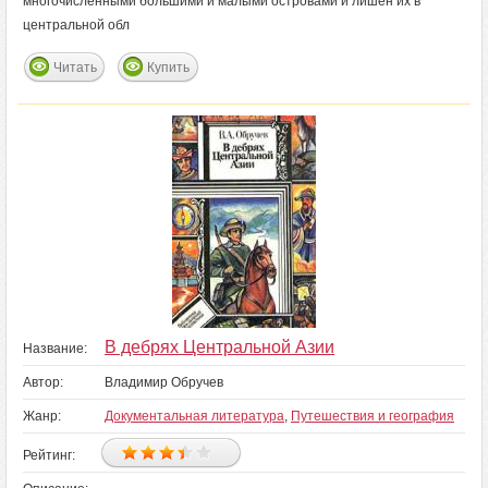
многочисленными большими и малыми островами и лишен их в
центральной обл
Читать
Купить
В дебрях Центральной Азии
Название:
Автор:
Владимир Обручев
Жанр:
Документальная литература
,
Путешествия и география
Рейтинг: