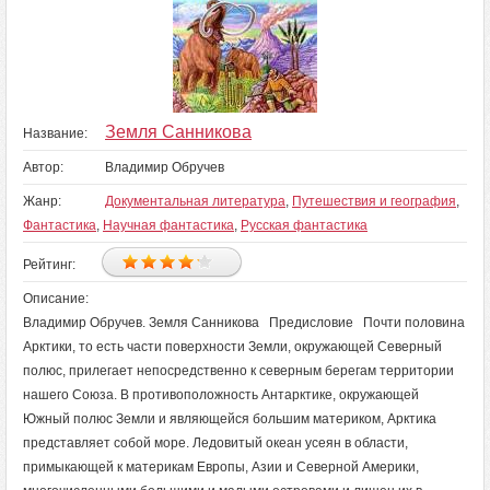
Земля Санникова
Название:
Автор:
Владимир Обручев
Жанр:
Документальная литература
,
Путешествия и география
,
Фантастика
,
Научная фантастика
,
Русская фантастика
Рейтинг:
Описание:
Владимир Обручев. Земля Санникова Предисловие Почти половина
Арктики, то есть части поверхности Земли, окружающей Северный
полюс, прилегает непосредственно к северным берегам территории
нашего Союза. В противоположность Антарктике, окружающей
Южный полюс Земли и являющейся большим материком, Арктика
представляет собой море. Ледовитый океан усеян в области,
примыкающей к материкам Европы, Азии и Северной Америки,