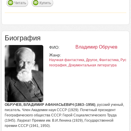
Читать
Купить
Биография
Владимир Обручев
ФИО:
Жанр:
Научная фантастика
,
Другое
,
Фантастика
,
Русск
география
,
Документальная литература
ОБРУЧЕВ, ВЛАДИМИР АФАНАСЬЕВИЧ (1863–1956)
, русский ученый,
писатель. Член Академии наук СССР (1929). Почетный президент
Географического общества СССР. Герой Социалистического Труда
(1945). Лауреат Премии им. В.И.Ленина (1929), Государственной
премии СССР (1941, 1950).