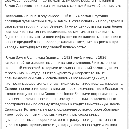
Обручева-прозаика – научно-фантастические романы Плутония и
Земля Санникова, положившие начало советской научной фантастике.
Написанный в 1915 и опубликованный в 1924 роман Плутония
посвящен путешествию в глубь Земли. Сюжет основан на популярной в
свое время теории «полой Земли». Научная ценность этой идеи более
чем сомнительна, однако несомненна ее мистическая значимость.
Здесь заново оживают многие мифологические элементы, лежавшие в
основе преданий о Гиперборее, Южном полюсе, высших расах и пра-
народах, находящихся под земной поверхностью.
Роман Земля Санникова (написан в 1924, опубликован в 1926) –
вариант той же истории, но значительно улучшенный и в основном
лишенный слабостей, которыми изобиловал первый роман. Один из
героев, бывший студент Петербургского университета, ныне
политический ссыльный, основываясь на косвенных данных, в
частности маршрутах полярных птиц и сведениях о некогда жившем на
Севере народе онкилонов, выдвигает предположение, что в Ледовитом
океане между островом Беннета и Новосибирскими островами есть
неизвестная земля. После нелегкого путешествия по заснеженным
пространствам и по океану зкспедиция находит таинственную Землю
Санникова. Котловина вулкана, окруженная со всех сторон обрывами,
имеет собственный уникальный климат, там сохранились
длинношерстные носороги и мамонты, растут невиданные травы и
деревья.Кроме пришедшего сюда народа онкилонов, здесь обитают