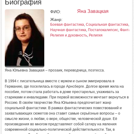
Биография
Яна Завацкая
ФИО:
Жанр:
Боевая фантастика
,
Социальная фантастика
,
К
Научная фантастика
,
Постапокалипсис
,
Фантаст
Религия и духовность
,
Религия
Яна Юльевна Завацкая – прозаик, переводчица, поэтесса.
В 1994 г. писательница вместе с мужем и сыном эмигрировала в
Германию, где поселилась в городе Арнсберге. Долгое время жила на
пособие, потом стала работать в доме престарелых, ухаживать за
стариками и инвалидами. При первой возможности мечтает вернуться в
Россию. В своём творчестве Яна Юльевна предпочитает жанр
социальной фантастики. В рамках фантастических повествований и
захватывающих сюжетов она ставит самые серьёзные вопросы – о
смысле жизни, о любви, о вере, обществе, человеческой душе. Её
произведения во многом представляют собой сатиру на явления
современной социально-политической действительности. Так, в