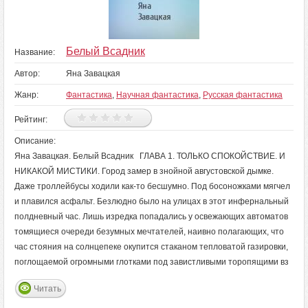
Белый Всадник
Название:
Автор:
Яна Завацкая
Жанр:
Фантастика
,
Научная фантастика
,
Русская фантастика
Рейтинг:
Описание:
Яна Завацкая. Белый Всадник ГЛАВА 1. ТОЛЬКО СПОКОЙСТВИЕ. И
НИКАКОЙ МИСТИКИ. Город замер в знойной августовской дымке.
Даже троллейбусы ходили как-то бесшумно. Под босоножками мягчел
и плавился асфальт. Безлюдно было на улицах в этот инфернальный
полдневный час. Лишь изредка попадались у освежающих автоматов
томящиеся очереди безумных мечтателей, наивно полагающих, что
час стояния на солнцепеке окупится стаканом тепловатой газировки,
поглощаемой огромными глотками под завистливыми торопящими вз
Читать