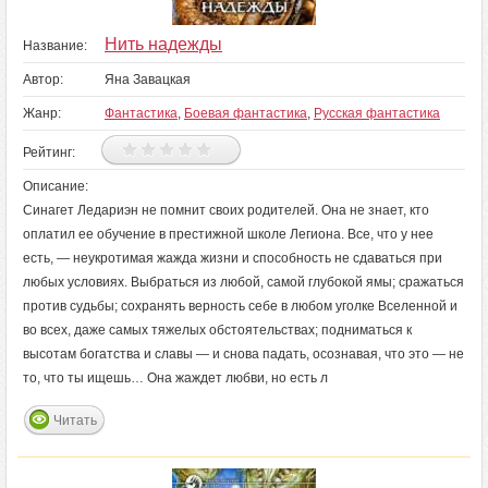
Нить надежды
Название:
Автор:
Яна Завацкая
Жанр:
Фантастика
,
Боевая фантастика
,
Русская фантастика
Рейтинг:
Описание:
Синагет Ледариэн не помнит своих родителей. Она не знает, кто
оплатил ее обучение в престижной школе Легиона. Все, что у нее
есть, — неукротимая жажда жизни и способность не сдаваться при
любых условиях. Выбраться из любой, самой глубокой ямы; сражаться
против судьбы; сохранять верность себе в любом уголке Вселенной и
во всех, даже самых тяжелых обстоятельствах; подниматься к
высотам богатства и славы — и снова падать, осознавая, что это — не
то, что ты ищешь… Она жаждет любви, но есть л
Читать