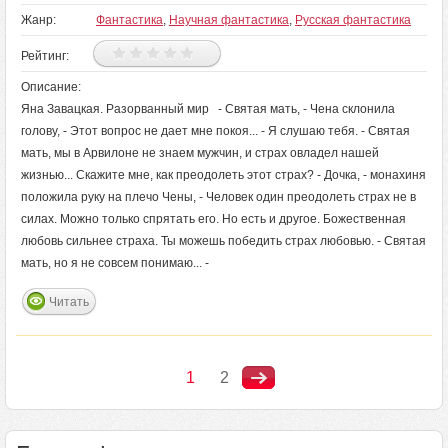
Жанр:
Фантастика
,
Научная фантастика
,
Русская фантастика
Рейтинг:
Описание:
Яна Завацкая. Разорванный мир - Святая мать, - Чена склонила
голову, - Этот вопрос не дает мне покоя... - Я слушаю тебя. - Святая
мать, мы в Арвилоне не знаем мужчин, и страх овладел нашей
жизнью... Скажите мне, как преодолеть этот страх? - Дочка, - монахиня
положила руку на плечо Чены, - Человек один преодолеть страх не в
силах. Можно только спрятать его. Но есть и другое. Божественная
любовь сильнее страха. Ты можешь победить страх любовью. - Святая
мать, но я не совсем понимаю... -
Читать
1
2