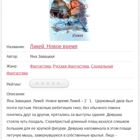
Ликей. Новое время
Название:
Автор:
Яна Завацкая
Жанр:
Фантастика
,
Русская фантастика
,
Социальная
фантастика
Рейтинг:
Описание:
Яна Завацкая. Ликей. Новое время Ликей – 2 1. Церковный двор был
почти пустым. Несколько ребятишек тихо, без обычного гомона
гонялись друг за другом, прятались за выступы здания. Девушка
стояла чуть поодаль. Серебристый длинный плащ казался слишком
большим для ее хрупкой фигурки. Девушка напоминала в этом плаще
летучую мышь, завернувшуюся в собственные крылья. Лицо -