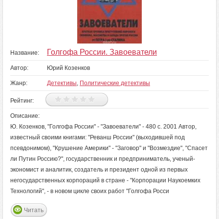
Голгофа России. Завоеватели
Название:
Автор:
Юрий Козенков
Жанр:
Детективы
,
Политические детективы
Рейтинг:
Описание:
Ю. Козенков, "Голгофа России" - "Завоеватели" - 480 с. 2001 Автор,
известный своими книгами: "Реванш России" (выходившей под
псевдонимом), "Крушение Америки" - "Заговор" и "Возмездие", "Спасет
ли Путин Россию?", государственник и предприниматель, ученый-
экономист и аналитик, создатель и президент одной из первых
негосударственных корпораций в стране - "Корпорации Наукоемких
Технологий", - в новом цикле своих работ "Голгофа Росси
Читать