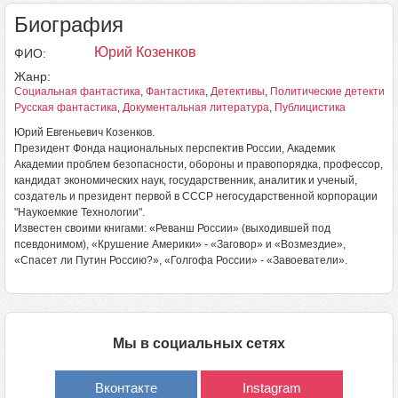
Биография
Юрий Козенков
ФИО:
Жанр:
Социальная фантастика
,
Фантастика
,
Детективы
,
Политические детективы
Русская фантастика
,
Документальная литература
,
Публицистика
Юрий Евгеньевич Козенков.
Президент Фонда национальных перспектив России, Академик
Академии проблем безопасности, обороны и правопорядка, профессор,
кандидат экономических наук, государственник, аналитик и ученый,
создатель и президент первой в СССР негосударственной корпорации
"Наукоемкие Технологии".
Известен своими книга­ми: «Реванш России» (выходившей под
псевдонимом), «Крушение Америки» - «Заговор» и «Возмездие»,
«Спасет ли Пу­тин Россию?», «Голгофа России» - «Завоеватели».
Мы в социальных сетях
Вконтакте
Instagram