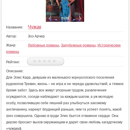
Чужак
Название:
Автор:
Зоэ Арчер
Жанр:
Любовные романы
,
Зарубежные романы
,
Исторические
романы
Рейтинг:
Описание:
Для Элис Карр, девушки из маленького корнуоллского поселения
рудокопов Тревин, жизнь – не игра и не череда удовольствий, а тяжкое
бремя забот. Здесь все живут упорным трудом, развлечения
осуждаются, соседи наблюдают за каждым шагом, а уж молодую
особу, позволившую себе лишний раз улыбнуться заезжему
англичанину, нарекут блудницей раньше, чем та успеет понять, какой
грех совершила. Однако в груди Элис бьется отважное сердце. Она
дерзко бросает вызов окружающим и дарит свою любовь загадочному
«чужаку&