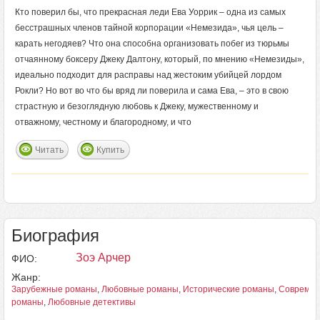
Кто поверил бы, что прекрасная леди Ева Уоррик – одна из самых
бесстрашных членов тайной корпорации «Немезида», чья цель –
карать негодяев? Что она способна организовать побег из тюрьмы
отчаянному боксеру Джеку Далтону, который, по мнению «Немезиды»,
идеально подходит для расправы над жестоким убийцей лордом
Рокли? Но вот во что бы вряд ли поверила и сама Ева, – это в свою
страстную и безоглядную любовь к Джеку, мужественному и
отважному, честному и благородному, и что
Читать
Купить
Биография
Зоэ Арчер
ФИО:
Жанр:
Зарубежные романы
,
Любовные романы
,
Исторические романы
,
Совреме
романы
,
Любовные детективы