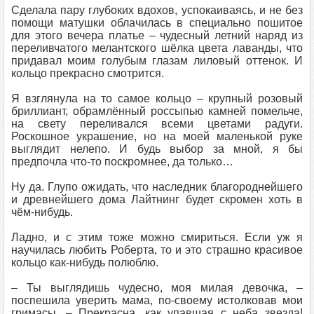
Сделала пару глубоких вдохов, успокаиваясь, и не без
помощи матушки облачилась в специально пошитое
для этого вечера платье – чудесный летний наряд из
переливчатого мелантского шёлка цвета лаванды, что
придавал моим голубым глазам лиловый оттенок. И
кольцо прекрасно смотрится.
Я взглянула на то самое кольцо – крупный розовый
бриллиант, обрамлённый россыпью камней помельче,
на свету переливался всеми цветами радуги.
Роскошное украшение, но на моей маленькой руке
выглядит нелепо. И будь выбор за мной, я бы
предпочла что-то поскромнее, да только…
Ну да. Глупо ожидать, что наследник благороднейшего
и древнейшего дома Лайтнинг будет скромен хоть в
чём-нибудь.
Ладно, и с этим тоже можно смириться. Если уж я
научилась любить Роберта, то и это страшно красивое
кольцо как-нибудь полюблю.
– Ты выглядишь чудесно, моя милая девочка, –
поспешила уверить мама, по-своему истолковав мои
гримасы. – Прекрасна, как упавшая с неба звезда!