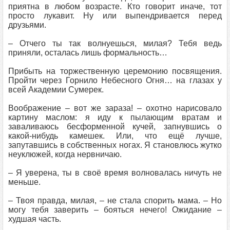
приятна в любом возрасте. Кто говорит иначе, тот
просто лукавит. Ну или выпендривается перед
друзьями.
– Отчего ты так волнуешься, милая? Тебя ведь
приняли, осталась лишь формальность…
Прибыть на торжественную церемонию посвящения.
Пройти через Горнило Небесного Огня… на глазах у
всей Академии Сумерек.
Воображение – вот же зараза! – охотно нарисовало
картину маслом: я иду к пылающим вратам и
заваливаюсь бесформенной кучей, запнувшись о
какой-нибудь камешек. Или, что ещё лучше,
запутавшись в собственных ногах. Я становлюсь жутко
неуклюжей, когда нервничаю.
– Я уверена, ты в своё время волновалась ничуть не
меньше.
– Твоя правда, милая, – не стала спорить мама. – Но
могу тебя заверить – бояться нечего! Ожидание –
худшая часть.