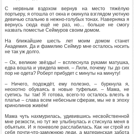
С нервным вздохом вернув на место тяжёлую
портьеру, я отошла от окна и окинула взглядом уютную
девичью спальню в нежно-голубых тонах. Наверняка я
вернусь сюда ещё не раз, но… больше не смогу
назвать поместье Сеймуров своим домом.
На ближайшие шесть лет моим домом станет
Академия. Да и фамилию Сеймур мне осталось носить
не так уж долго.
– Ох, великие звёзды! – всплеснула руками матушка,
едва вошла и увидела меня. – Лили, почему ты до сих
пор не одета? Роберт прибудет с минуты на минуту!
– Ничего, подождёт, ему полезно, – буркнула я,
неохотно обуваясь в новые туфельки. – Мама, не
суетись ты так! Я готова, всего-то осталось влезть в
платье – слава всем небесным сферам, мы не в эпоху
кринолинов живём!
Мама чуть нахмурилась, удивившись несвойственной
мне резкости, но тут же улыбнулась и стиснула меня в
объятьях. И я поневоле расслабилась. Как ни строй из
себя почти-что-замужнюю леди, а материнская забота