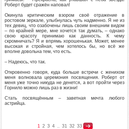
Роберт будет сражён наповал!
Окинула критическим взором своё отражение в
ростовом зеркале, улыбнулась чуть надменно. Я не из
тех девиц, что озабочены лишь своим внешним видом
– по крайней мере, мне хочется так думать, – однако
свою красоту принимаю как данность. К чему
скромничать? Я и впрямь хорошенькая. Может, менее
высокая и стройная, чем хотелось бы, но всё же
вполне довольна тем, что есть.
– Надеюсь, что так.
Откровенно говоря, куда больше встречи с женихом
меня волновала церемония посвящения. Роберт от
меня уже точно никуда не денется, а вот пройти через
Горнило можно лишь раз в жизни!
Стать посвящённым – заветная мечта любого
астрийца.
1
2
3
4
31
32
33
...