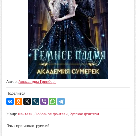
Автор:
Александра Гринберг
Поделится :
Жанр:
Фэнтези
,
Любовное фэнтези
,
Русское фэнтези
Язык оригинала: русский