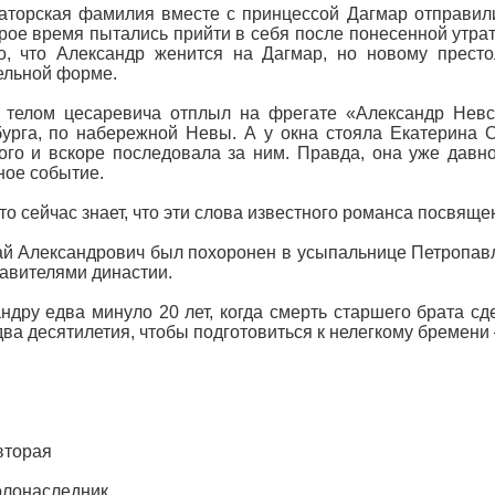
торская фамилия вместе с принцессой Дагмар отправили
рое время пытались прийти в себя после понесенной утра
о, что Александр женится на Дагмар, но новому прест
ельной форме.
 телом цесаревича отплыл на фрегате «Александр Невс
урга, по набережной Невы. А у окна стояла Екатерина О
го и вскоре последовала за ним. Правда, она уже давно
ное событие.
то сейчас знает, что эти слова известного романса посвяще
й Александрович был похоронен в усыпальнице Петропавл
авителями династии.
ндру едва минуло 20 лет, когда смерть старшего брата сд
два десятилетия, чтобы подготовиться к нелегкому бремен
вторая
олонаследник