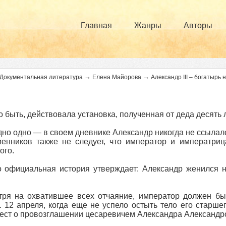
Главная
Жанры
Авторы
→
→
Документальная литература
Елена Майорова
Александр III – богатырь 
 быть, действовала установка, полученная от деда десять л
но одно — в своем дневнике Александр никогда не ссылал
енников также не следует, что император и императриц
ого.
 официальная история утверждает: Александр женился н
ря на охватившее всех отчаяние, император должен был
. 12 апреля, когда еще не успело остыть тело его старше
ст о провозглашении цесаревичем Александра Александр