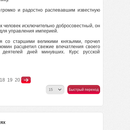
 громко и радостно распевавшим известную
ак человек исключительно добросовестный, он
для управления империей.
я со старшими великими князьями, прочел
-Рюмин расцветил свежие впечатления своего
х деятелей дней минувших. Курс русской
18
19
20
Быстрый переход
тях