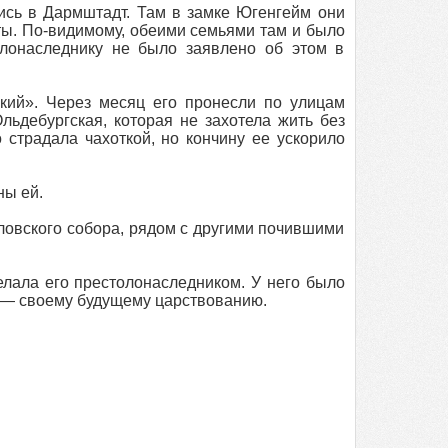
сь в Дармштадт. Там в замке Югенгейм они
ты. По-видимому, обеими семьями там и было
олонаследнику не было заявлено об этом в
кий». Через месяц его пронесли по улицам
льдебургская, которая не захотела жить без
 страдала чахоткой, но кончину ее ускорило
ны ей.
овского собора, рядом с другими почившими
елала его престолонаследником. У него было
и — своему будущему царствованию.