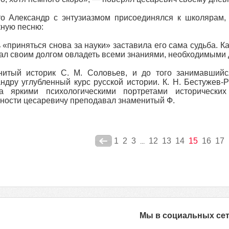
то Александр с энтузиазмом присоединялся к школярам,
ную песню:
 «приняться снова за науки» заставила его сама судьба. К
ал своим долгом овладеть всеми знаниями, необходимыми 
нитый историк С. М. Соловьев, и до того занимавшийс
ндру углубленный курс русской истории. К. Н. Бестужев
ка яркими психологическими портретами исторически
ности цесаревичу преподавал знаменитый Ф.
1
2
3
12
13
14
15
16
17
...
Мы в социальных се