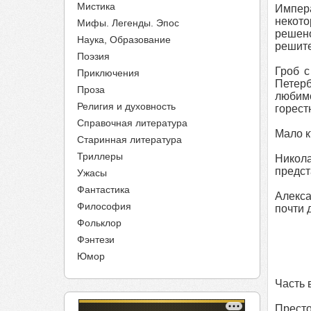
Мистика
Импера
некото
Мифы. Легенды. Эпос
решен
Наука, Образование
решит
Поэзия
Гроб с
Приключения
Петерб
Проза
любимо
Религия и духовность
горест
Справочная литература
Мало к
Старинная литература
Триллеры
Никола
предст
Ужасы
Фантастика
Алекса
Философия
почти 
Фольклор
Фэнтези
Юмор
Часть 
Прест