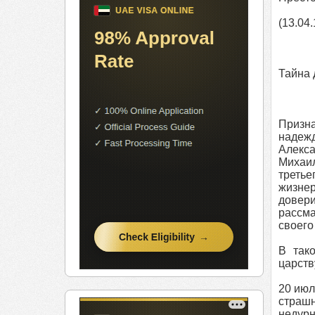
(13.04
Тайна 
Призн
надежд
Алекса
Михаил
треть
жизне
довер
рассма
своего
В так
царств
20 июл
страшн
недурн