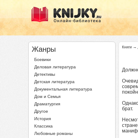
→
Жанры
Книги
Боевики
Деловая литература
Должно
Детективы
Очевид
Детская литература
соврем
Документальная литература
покойн
Дом и Семья
Однако
Драматургия
брат.
Другое
История
Несмот
стране
Классика
манифе
Любовные романы