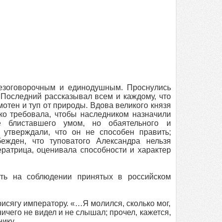
езоговорочным и единодушным. Проснулись
Последний рассказывал всем и каждому, что
отен и туп от природы. Вдова великого князя
о требовала, чтобы наследником назначили
е блиставшего умом, но обаятельного и
 утверждали, что он не способен править;
жден, что туповатого Александра нельзя
ератрица, оценивала способности и характер
ять на соблюдении принятых в российском
исягу императору. «…Я молился, сколько мог,
ичего не видел и не слышал; прочел, кажется,
ику.