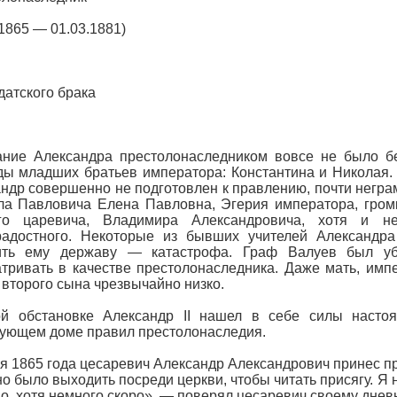
.1865 — 01.03.1881)
датского брака
ание Александра престолонаследником вовсе не было б
ы младших братьев императора: Константина и Николая. 
ндр совершенно не подготовлен к правлению, почти неграм
а Павловича Елена Павловна, Эгерия императора, громк
его царевича, Владимира Александровича, хотя и н
радостного. Некоторые из бывших учителей Александра
ить ему державу — катастрофа. Граф Валуев был убе
тривать в качестве престолонаследника. Даже мать, имп
 второго сына чрезвычайно низко.
ой обстановке Александр II нашел в себе силы насто
ующем доме правил престолонаследия.
я 1865 года цесаревич Александр Александрович принес пр
о было выходить посреди церкви, чтобы читать присягу. Я н
о, хотя немного скоро», — поверял цесаревич своему дневн