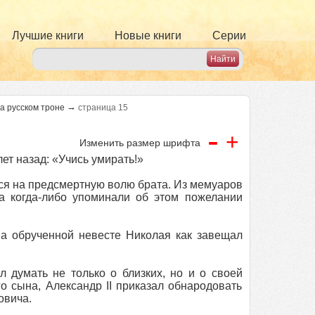
Лучшие книги
Новые книги
Серии
→
на русском троне
страница 15
-
+
Изменить размер шрифта
ет назад: «Учись умирать!»
ся на предсмертную волю брата. Из мемуаров
а когда-либо упоминали об этом пожелании
а обрученной невесте Николая как завещал
 думать не только о близких, но и о своей
го сына, Александр II приказал обнародовать
овича.