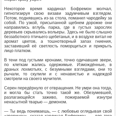
Некоторое время кардинал Бофремон молчал,
гипнотизируя свою визави задумчивым взглядом.
Потом, поднявшись из-за стола, поманил чародейку за
собой. По узкой, присыпанной щебнем дорожке они
направились вглубь парка, где в густых зарослях
деревьев скрывались вольеры. Здесь не было слышно
беззаботного птичьего щебетанья, и в воздухе витал не
аромат цветов, а тошнотворный запах гниения,
заставивший её светлость поморщиться и прикрыть
лицо платком.
В тени под густыми кронами, точно одичавшие звери,
по клеткам жались одержимые. Измождённые, в
драных лохмотьях, с безумными взглядами, они то
рычали, то скулили и с ненавистью и надеждой
смотрели на своего мучителя.
Серен передёрнуло от отвращения. Не умри она тогда,
и могла бы стать точно такой же. Обезумевшей,
разлагающейся заживо, пожираемой изнутри
ненасытной тварью — демоном.
— Ты ведь понимаешь, — с любовью оглядывая свой
«зверинец», сказал кардинал Бофремон, — для того