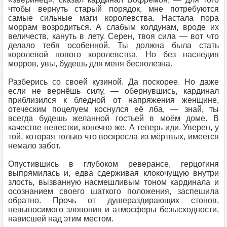
чтобы вернуть старый порядок, мне потребуются
самые сильные маги королевства. Настала пора
моррам возродиться. А слабым колдунам, вроде их
величеств, кануть в лету. Серен, твоя сила — вот что
делало тебя особенной. Ты должна была стать
королевой нового королевства. Но без наследия
морров, увы, будешь для меня бесполезна.
Разберись со своей кузиной. Да поскорее. Но даже
если не вернёшь силу, — обернувшись, кардинал
приблизился к бледной от напряжения женщине,
отеческим поцелуем коснулся её лба, — знай, ты
всегда будешь желанной гостьей в моём доме. В
качестве невестки, конечно же. А теперь иди. Уверен, у
той, которая только что воскресла из мёртвых, имеется
немало забот.
Опустившись в глубоком реверансе, герцогиня
выпрямилась и, едва сдерживая клокочущую внутри
злость, вызванную насмешливым тоном кардинала и
осознанием своего шаткого положения, заспешила
обратно. Прочь от душераздирающих стонов,
невыносимого зловония и атмосферы безысходности,
нависшей над этим местом.