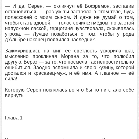
— И да, Серен, — окликнул её Бофремон, заставив
остановиться, — раз уж ты застряла в этом теле, будь
поласковей с моим сыном. И даже не думай о том,
чтобы стать вдовой, — голос сочился мёдом, но за этой
напускной лаской, герцогиня чувствовала, скрывалась
угроза. — Лучше позаботься о том, чтобы у рода
д'Альбре наконец появился наследник.
Зажмурившись на миг, её светлость ускорила шаг,
мысленно проклиная Морана за то, что полюбил
другую. Берзэ — за то, что посмела так непростительно
ошибиться. Заодно вспомнила и свою кузину, которой
достался и красавец-муж, и её имя. А главное — её
сила!
Которую Серен поклялась во что бы то ни стало себе
вернуть.
Глава 1