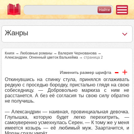
Жанры
→
→
→
Книги
Любовные романы
Валерия Чернованова
→
Александрин. Огненный цветок Вальхейма
страница 2
-
+
Изменить размер шрифта
Откинувшись на спинку стула, принялся оглаживать
редкую с проседью бородку, пристально глядя на свою
собеседницу. — Добровольно маркиза с ним не
расстанется. А без её согласия ты свою силу обратно
не получишь.
— Александрин — наивная, провинциальная девочка.
Глупышка, которую будет легко перехитрить, —
самоуверенно усмехнулась Серен. — К тому же у меня
имеется козырь — её любимый муж. Заартачится, и
Моран сразу умрёт.