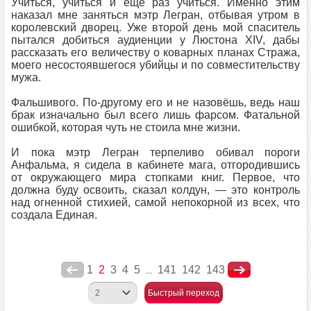
Учиться, учиться и ещё раз учиться. Именно этим
наказал мне заняться мэтр Легран, отбывая утром в
королевский дворец. Уже второй день мой спаситель
пытался добиться аудиенции у Люстона XIV, дабы
рассказать его величеству о коварных планах Стража,
моего несостоявшегося убийцы и по совместительству
мужа.
Фальшивого. По-другому его и не назовёшь, ведь наш
брак изначально был всего лишь фарсом. Фатальной
ошибкой, которая чуть не стоила мне жизни.
И пока мэтр Легран терпеливо обивал пороги
Анфальма, я сидела в кабинете мага, отгородившись
от окружающего мира стопками книг. Первое, что
должна буду освоить, сказал колдун, — это контроль
над огненной стихией, самой непокорной из всех, что
создала Единая.
1
2
3
4
5
141
142
143
...
Быстрый переход