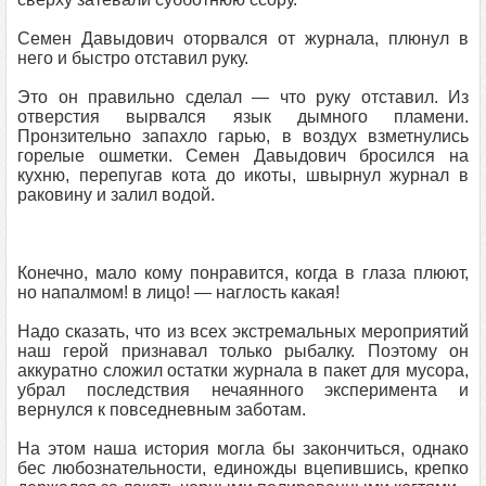
Семен Давыдович оторвался от журнала, плюнул в
него и быстро отставил руку.
Это он правильно сделал — что руку отставил. Из
отверстия вырвался язык дымного пламени.
Пронзительно запахло гарью, в воздух взметнулись
горелые ошметки. Семен Давыдович бросился на
кухню, перепугав кота до икоты, швырнул журнал в
раковину и залил водой.
Конечно, мало кому понравится, когда в глаза плюют,
но напалмом! в лицо! — наглость какая!
Надо сказать, что из всех экстремальных мероприятий
наш герой признавал только рыбалку. Поэтому он
аккуратно сложил остатки журнала в пакет для мусора,
убрал последствия нечаянного эксперимента и
вернулся к повседневным заботам.
На этом наша история могла бы закончиться, однако
бес любознательности, единожды вцепившись, крепко