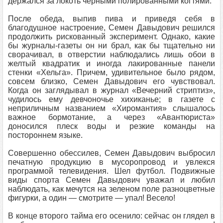
держался за локоть черными полированными когтями.
После обеда, выпив пива и приведя себя в
благодушное настроение, Семен Давыдович решился
продолжить рискованный эксперимент. Однако, какие
бы журналы-газеты он ни брал, как бы тщательно ни
сворачивал, в отверстии наблюдались лишь обои в
желтый квадратик и иногда лакированные панели
стенки «Хельга». Причем, удивительное было рядом,
совсем близко, Семен Давыдович его чувствовал.
Когда он заглядывал в журнал «Вечерний стриптиз»,
чудилось ему девчоночье хихиканье; в газете с
неприличным названием «Хиромантия» слышалось
важное бормотание, а через «Авантюриста»
доносился плеск воды и резкие команды на
постороннем языке.
Совершенно обессилев, Семен Давыдович выбросил
печатную продукцию в мусоропровод и увлекся
программой телевидения. Шел футбол. Подвижные
виды спорта Семен Давыдович уважал и любил
наблюдать, как мечутся на зеленом поле разноцветные
фигурки, а один — смотрите — упал! Весело!
В конце второго тайма его осенило: сейчас он глядел в