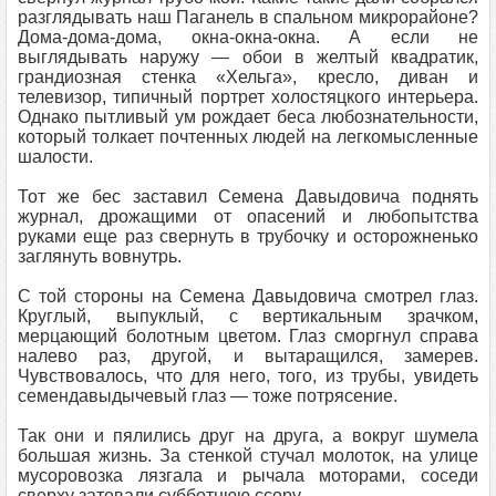
разглядывать наш Паганель в спальном микрорайоне?
Дома-дома-дома, окна-окна-окна. А если не
выглядывать наружу — обои в желтый квадратик,
грандиозная стенка «Хельга», кресло, диван и
телевизор, типичный портрет холостяцкого интерьера.
Однако пытливый ум рождает беса любознательности,
который толкает почтенных людей на легкомысленные
шалости.
Тот же бес заставил Семена Давыдовича поднять
журнал, дрожащими от опасений и любопытства
руками еще раз свернуть в трубочку и осторожненько
заглянуть вовнутрь.
С той стороны на Семена Давыдовича смотрел глаз.
Круглый, выпуклый, с вертикальным зрачком,
мерцающий болотным цветом. Глаз сморгнул справа
налево раз, другой, и вытаращился, замерев.
Чувствовалось, что для него, того, из трубы, увидеть
cемендавыдычевый глаз — тоже потрясение.
Так они и пялились друг на друга, а вокруг шумела
большая жизнь. За стенкой стучал молоток, на улице
мусоровозка лязгала и рычала моторами, соседи
сверху затевали субботнюю ссору.