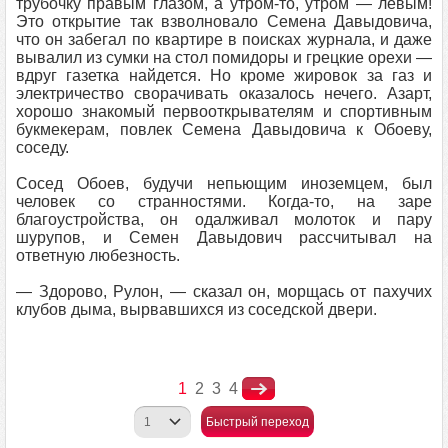
трубочку правым глазом, а утром-то, утром — левым!
Это открытие так взволновало Семена Давыдовича,
что он забегал по квартире в поисках журнала, и даже
вывалил из сумки на стол помидоры и грецкие орехи —
вдруг газетка найдется. Но кроме жировок за газ и
электричество сворачивать оказалось нечего. Азарт,
хорошо знакомый первооткрывателям и спортивным
букмекерам, повлек Семена Давыдовича к Обоеву,
соседу.
Сосед Обоев, будучи непьющим иноземцем, был
человек со странностями. Когда-то, на заре
благоустройства, он одалживал молоток и пару
шурупов, и Семен Давыдович рассчитывал на
ответную любезность.
— Здорово, Рулон, — сказал он, морщась от пахучих
клубов дыма, вырвавшихся из соседской двери.
1
2
3
4
Быстрый переход