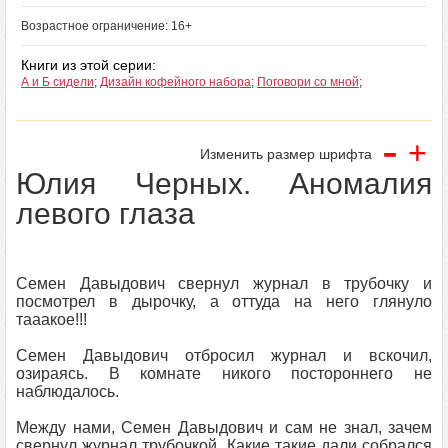
Возрастное ограничение: 16+
Книги из этой серии:
А и Б сидели
;
Дизайн кофейного набора
;
Поговори со мной
;
-
+
Изменить размер шрифта
Юлия Черных. Аномалия
левого глаза
Семен Давыдович свернул журнал в трубочку и
посмотрел в дырочку, а оттуда на него глянуло
тааакое!!!
Семен Давыдович отбросил журнал и вскочил,
озираясь. В комнате никого постороннего не
наблюдалось.
Между нами, Семен Давыдович и сам не знал, зачем
свернул журнал трубочкой. Какие такие дали собрался