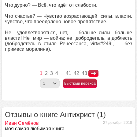
Что дурно? — Всё, что идёт от слабости.
Что счастье? — Чувство возрастающей силы, власти,
чувство, что преодолено новое препятствие.
Не удовлетворяться, нет, — больше силы, больше
власти! Не мир — война; не добродетель, а доблесть
(добродетель в стиле Ренессанса, virt&#249;, — без
примеси моралина).
1
2
3
4
41
42
43
...
Быстрый переход
Отзывы о книге Антихрист (1)
Иван Семёнов
27 декабря 2018
моя самая любимая книга.