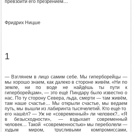
превзойти его презрением…
Фридрих Ницше
1
— Взглянем в лицо самим себе. Мы гиперборейцы —
мы хорошо знаем, как далеко в стороне живём. «Ни по
земле, ни по воде не найдёшь ты пути к
гиперборейцам», — это ещё Пиндару было известно о
нас. По ту сторону Севера, льда, смерти — там живём,
там наше счастье… Мы открыли счастье, мы ведаем
путь, мы вышли из лабиринта тысячелетий. Кто ещё-то
его нашёл? — Уж не «современный» ли человек?.. «Я
в безысходности», — вздыхает современный
человек… Такой «современностью» мы переболели —
худым миром, трусливыми компромиссами,