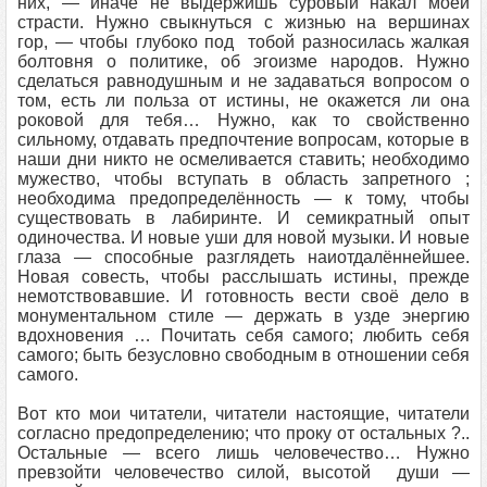
них, — иначе не выдержишь суровый накал моей
страсти. Нужно свыкнуться с жизнью на вершинах
гор, — чтобы глубоко под тобой разносилась жалкая
болтовня о политике, об эгоизме народов. Нужно
сделаться равнодушным и не задаваться вопросом о
том, есть ли польза от истины, не окажется ли она
роковой для тебя… Нужно, как то свойственно
сильному, отдавать предпочтение вопросам, которые в
наши дни никто не осмеливается ставить; необходимо
мужество, чтобы вступать в область запретного ;
необходима предопределённость — к тому, чтобы
существовать в лабиринте. И семикратный опыт
одиночества. И новые уши для новой музыки. И новые
глаза — способные разглядеть наиотдалённейшее.
Новая совесть, чтобы расслышать истины, прежде
немотствовавшие. И готовность вести своё дело в
монументальном стиле — держать в узде энергию
вдохновения … Почитать себя самого; любить себя
самого; быть безусловно свободным в отношении себя
самого.
Вот кто мои читатели, читатели настоящие, читатели
согласно предопределению; что проку от остальных ?..
Остальные — всего лишь человечество… Нужно
превзойти человечество силой, высотой души —