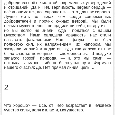
добродетельной нечистотой современных утверждений
и отрицаний, Да и Нет. Терпимость, largeur сердца —
всё «понимать», всё «прощать» — это для нас сирокко.
Лучше жить во льдах, чем среди современных
добродетелей и прочих южных ветров!.. Мы были
весьма мужественны, не щадили ни себя, ни других —
но мы долго не знали, куда податься с нашим
мужеством. Нами овладела мрачность, нас стали
называть фаталистами. Наш фатум — он был
полнотою сил, их напряжением, их напором. Мы
жаждали молний и подвигов, куда как далеко от нас
было счастье немощных — «покорность»… В воздухе
запахло грозой, природа, — а это мы сами, —
покрылась тьмою — ибо не было у нас пути . Формула
нашего счастья: Да, Нет, прямая линия, цель …
2
Что хорошо? — Всё, от чего возрастает в человеке
чувство силы, воля к власти, могущество.