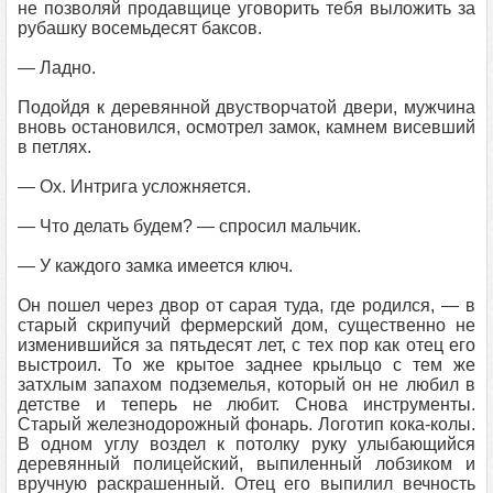
не позволяй продавщице уговорить тебя выложить за
рубашку восемьдесят баксов.
— Ладно.
Подойдя к деревянной двустворчатой двери, мужчина
вновь остановился, осмотрел замок, камнем висевший
в петлях.
— Ох. Интрига усложняется.
— Что делать будем? — спросил мальчик.
— У каждого замка имеется ключ.
Он пошел через двор от сарая туда, где родился, — в
старый скрипучий фермерский дом, существенно не
изменившийся за пятьдесят лет, с тех пор как отец его
выстроил. То же крытое заднее крыльцо с тем же
затхлым запахом подземелья, который он не любил в
детстве и теперь не любит. Снова инструменты.
Старый железнодорожный фонарь. Логотип кока-колы.
В одном углу воздел к потолку руку улыбающийся
деревянный полицейский, выпиленный лобзиком и
вручную раскрашенный. Отец его выпилил вечность