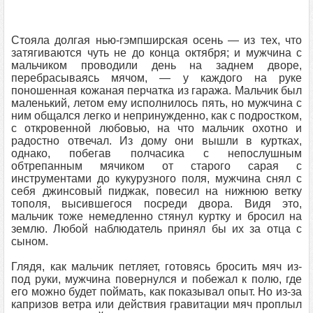
Стояла долгая нью-гэмпширская осень — из тех, что
затягиваются чуть не до конца октября; и мужчина с
мальчиком проводили день на заднем дворе,
перебрасываясь мячом, — у каждого на руке
поношенная кожаная перчатка из гаража. Мальчик был
маленький, летом ему исполнилось пять, но мужчина с
ним общался легко и непринужденно, как с подростком,
с откровенной любовью, на что мальчик охотно и
радостно отвечал. Из дому они вышли в куртках,
однако, побегав полчасика с непослушным
обтрепанным мячиком от старого сарая с
инструментами до кукурузного поля, мужчина снял с
себя джинсовый пиджак, повесил на нижнюю ветку
тополя, высившегося посреди двора. Видя это,
мальчик тоже немедленно стянул куртку и бросил на
землю. Любой наблюдатель принял бы их за отца с
сыном.
Глядя, как мальчик петляет, готовясь бросить мяч из-
под руки, мужчина повернулся и побежал к полю, где
его можно будет поймать, как показывал опыт. Но из-за
капризов ветра или действия гравитации мяч проплыл