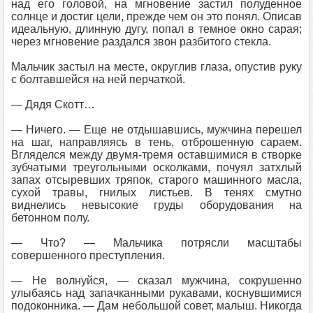
над его головой, на мгновение застил полуденное
солнце и достиг цели, прежде чем он это понял. Описав
идеальную, длинную дугу, попал в темное окно сарая;
через мгновение раздался звон разбитого стекла.
Мальчик застыл на месте, округлив глаза, опустив руку
с болтавшейся на ней перчаткой.
— Дядя Скотт…
— Ничего. — Еще не отдышавшись, мужчина перешел
на шаг, направляясь в тень, отброшенную сараем.
Вгляделся между двумя-тремя оставшимися в створке
зубчатыми треугольными осколками, почуял затхлый
запах отсыревших тряпок, старого машинного масла,
сухой травы, гнилых листьев. В тенях смутно
виднелись невысокие груды оборудования на
бетонном полу.
— Что? — Мальчика потрясли масштабы
совершенного преступления.
— Не волнуйся, — сказал мужчина, сокрушенно
улыбаясь над запачканными рукавами, коснувшимися
подоконника. — Дам небольшой совет, малыш. Никогда