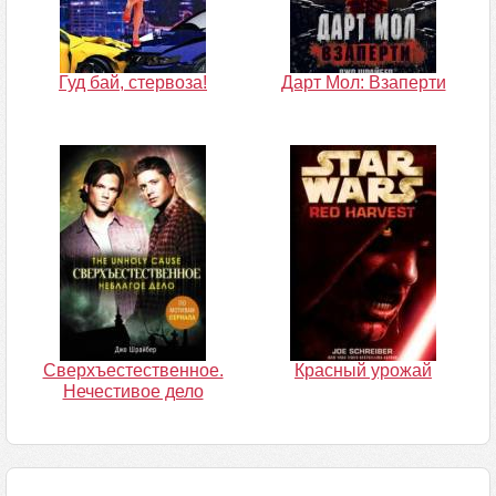
Гуд бай, стервоза!
Дарт Мол: Взаперти
Сверхъестественное.
Красный урожай
Нечестивое дело