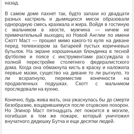
назад.
В самом доме пахнет так, будто запахи из двадцати
разных кастрюль и дымящихся мисок образовали
однородную смесь крахмала и жира. Войдя в гостиную
с мальчиком в хвосте, мужчина — ничем не
примечательный выходец из Новой Англии по имени
Скотт Маст — прошел мимо какого-то куля на диване
перед телевизором за батареей пустых коричневых
бутылок. На экране хорошенькая блондинка в тесной
футболке и поясе с инструментами рассуждала о
полной перестройке столетнего федералистского
дома. Когда она обмакнула кисть в краску и наложила
первые мазки, существо на диване то ли рыгнуло, то
ли всхрапнуло, переместив конечности на
продавленных подушках. Скотт с мальчиком
проследовали на кухню.
Конечно, будь жива мать, она ужаснулась бы до смерти
безобразию, воцарившемуся после отцовских похорон.
Но Элинор Маст пятнадцать лет покоится в могиле,
погибшая в том же пожаре, который уничтожил
внучатного дядюшку Бутча и еще десятки людей.